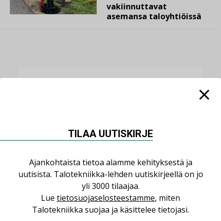
vakiinnuttavat
asemansa taloyhtiöissä
LUETUIMMAT UUTISET
Viikko
Kuukausi
Datakeskusurakointi on tekniikkalaji
TILAA UUTISKIRJE
LEHDEN ARTIKKELIT
Ajankohtaista tietoa alamme kehityksestä ja
Jarno Hacklin Cervin yrityskaupasta:
uutisista. Talotekniikka-lehden uutiskirjeellä on jo
”Asiakkaat hakevat kumppaneita, jotka
yli 3000 tilaajaa.
yhdistävät useita teknisiä osaamisalueita
Lue
tietosuojaselosteestamme
, miten
saman katon alle”
Talotekniikka suojaa ja käsittelee tietojasi.
AJANKOHTAISTA