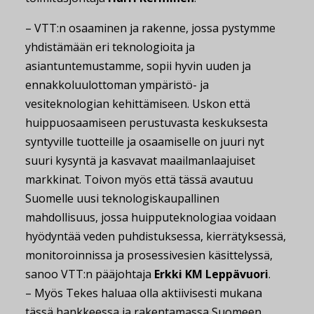
– VTT:n osaaminen ja rakenne, jossa pystymme
yhdistämään eri teknologioita ja
asiantuntemustamme, sopii hyvin uuden ja
ennakkoluulottoman ympäristö- ja
vesiteknologian kehittämiseen. Uskon että
huippuosaamiseen perustuvasta keskuksesta
syntyville tuotteille ja osaamiselle on juuri nyt
suuri kysyntä ja kasvavat maailmanlaajuiset
markkinat. Toivon myös että tässä avautuu
Suomelle uusi teknologiskaupallinen
mahdollisuus, jossa huipputeknologiaa voidaan
hyödyntää veden puhdistuksessa, kierrätyksessä,
monitoroinnissa ja prosessivesien käsittelyssä,
sanoo VTT:n pääjohtaja
Erkki KM Leppävuori
.
– Myös Tekes haluaa olla aktiivisesti mukana
tässä hankkeessa ja rakentamassa Suomeen