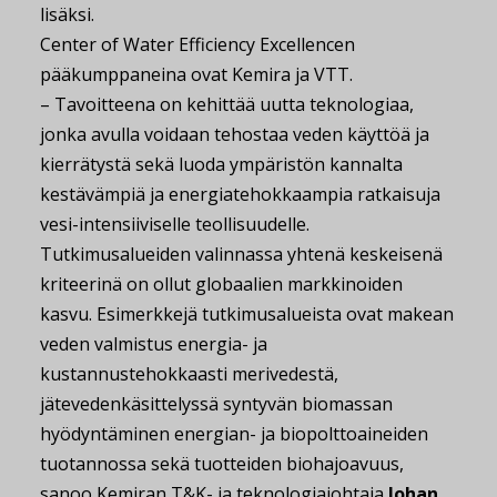
lisäksi.
Center of Water Efficiency Excellencen
pääkumppaneina ovat Kemira ja VTT.
– Tavoitteena on kehittää uutta teknologiaa,
jonka avulla voidaan tehostaa veden käyttöä ja
kierrätystä sekä luoda ympäristön kannalta
kestävämpiä ja energiatehokkaampia ratkaisuja
vesi-intensiiviselle teollisuudelle.
Tutkimusalueiden valinnassa yhtenä keskeisenä
kriteerinä on ollut globaalien markkinoiden
kasvu. Esimerkkejä tutkimusalueista ovat makean
veden valmistus energia- ja
kustannustehokkaasti merivedestä,
jätevedenkäsittelyssä syntyvän biomassan
hyödyntäminen energian- ja biopolttoaineiden
tuotannossa sekä tuotteiden biohajoavuus,
sanoo Kemiran T&K- ja teknologiajohtaja
Johan