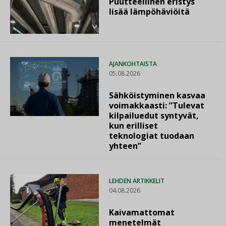
Puutteellinen eristys
lisää lämpöhäviöitä
AJANKOHTAISTA
05.08.2026
Sähköistyminen kasvaa
voimakkaasti: ”Tulevat
kilpailuedut syntyvät,
kun erilliset
teknologiat tuodaan
yhteen”
LEHDEN ARTIKKELIT
04.08.2026
Kaivamattomat
menetelmät