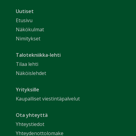
Uutiset
Etusivu
Näkökulmat
Nimitykset
Talotekniikka-lehti
Tilaa lehti
Näköislehdet
Yrityksille
Kaupalliset viestintäpalvelut
Ota yhteyttä
Yhteystiedot
Yhteydenottolomake