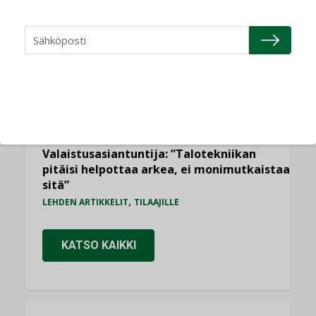
Sähköistyminen kasvaa voimakkaasti:
”Tulevat kilpailuedut syntyvät, kun
erilliset teknologiat tuodaan yhteen”
,
AJANKOHTAISTA
TILAAJILLE
Kaivamattomat menetelmät
vakiinnuttavat asemansa taloyhtiöissä
,
LEHDEN ARTIKKELIT
TILAAJILLE
Valaistusasiantuntija: ”Talotekniikan
pitäisi helpottaa arkea, ei monimutkaistaa
sitä”
,
LEHDEN ARTIKKELIT
TILAAJILLE
KATSO KAIKKI