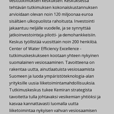
vesitutkimuksen keskuksen. Keskuksessa
tehtävän tutkimuksen kokonaiskustannuksen
arvioidaan olevan noin 120 miljoonaa euroa
sisältäen ulkopuolista rahoitusta. Investointi
jakaantuu neljälle vuodelle, ja se synnyttää
jatkoinvestointeja pilotti- ja demohankkeisiin.
Keskus työllistää vuosittain noin 200 henkilöä.
Center of Water Efficiency Excellence -
tutkimuskeskukseen kootaan yhteen nykyinen
suomalainen vesiosaaminen. Tavoitteena on
rakentaa uutta, ainutlaatuista vesiosaamista
Suomeen ja luoda ympäristöteknologia-alan
yrityksille uusia liiketoimintamahdollisuuksia.
Tutkimuskeskus tukee Kemiran strategista
tavoitetta tulla johtavaksi vesikemian yhtiöksi ja
kasvaa kannattavasti luomalla uutta
liiketoimintaa nykyisen vahvan vesiosaamisen