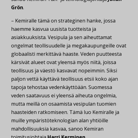
Grön
.
– Kemiralle tämä on strateginen hanke, jossa
haemme kasvua uusista tuotteista ja
asiakkuuksista. Vesipula ja sen aiheuttamat
ongelmat teollisuudelle ja megakaupungeille ovat
globaalisti merkittävä haaste. Veden puutteesta
kärsivät alueet ovat yleensä myös niitä, joissa
teollisuus ja väestö kasvavat nopeimmin. Siksi
paljon vettä käyttävä teollisuus etsii koko ajan
tapoja tehostaa vedenkäyttöään. Suomessa
veden saatavuus ei yleensä aiheuta ongelmia,
mutta meillä on osaamista vesipulan tuomien
haasteiden ratkomiseen. Tämä luo Kemiralle ja
muille ympäristöteknologian alan yhtiöille
mahdollisuuksia kasvaa, sanoo Kemiran
toimitusjohtaja
Harri Kerminen
.