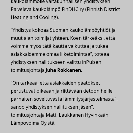
kaukolämmölle valtakunnallisen yhdistyksen
Palveleva kaukolämpö FinDHC ry (Finnish District
Heating and Cooling).
”Yhdistys kokoaa Suomen kaukolämpöyhtiöt ja
muut alan toimijat yhteen. Koen tärkeäksi, että
voimme myös tätä kautta vaikuttaa ja tukea
asiakkaidemme omaa liiketoimintaa”, toteaa
yhdistyksen hallitukseen valittu inPulsen
toimitusjohtaja
Juha Rokkanen
.
”On tärkeää, että asiakkaiden päätökset
perustuvat oikeaan ja riittävään tietoon heille
parhaiten soveltuvasta lämmitysjärjestelmästä”,
sanoo yhdistyksen hallituksen jäsen”,
toimitusjohtaja Matti Laukkanen Hyvinkään
Lämpövoima Oy:stä.