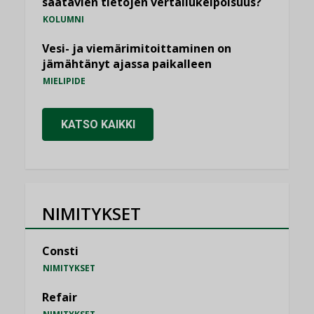
saatavien tietojen vertailukelpoisuus?
KOLUMNI
Vesi- ja viemärimitoittaminen on
jämähtänyt ajassa paikalleen
MIELIPIDE
KATSO KAIKKI
NIMITYKSET
Consti
NIMITYKSET
Refair