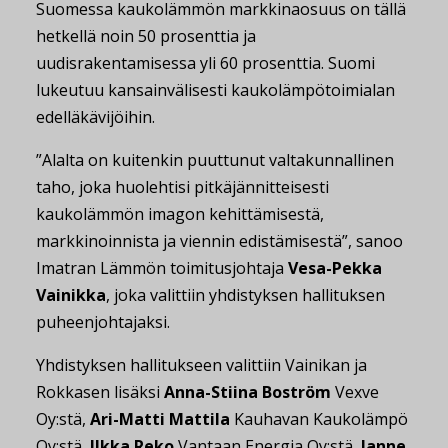
Suomessa kaukolämmön markkinaosuus on tällä
hetkellä noin 50 prosenttia ja
uudisrakentamisessa yli 60 prosenttia. Suomi
lukeutuu kansainvälisesti kaukolämpötoimialan
edelläkävijöihin.
”Alalta on kuitenkin puuttunut valtakunnallinen
taho, joka huolehtisi pitkäjännitteisesti
kaukolämmön imagon kehittämisestä,
markkinoinnista ja viennin edistämisestä”, sanoo
Imatran Lämmön toimitusjohtaja
Vesa-Pekka
Vainikka
, joka valittiin yhdistyksen hallituksen
puheenjohtajaksi.
Yhdistyksen hallitukseen valittiin Vainikan ja
Rokkasen lisäksi
Anna-Stiina Boström
Vexve
Oy:stä,
Ari-Matti Mattila
Kauhavan Kaukolämpö
Oy:stä,
Ilkka Reko
Vantaan Energia Oy:stä,
Janne