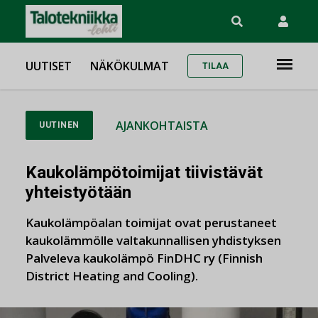
UUTISET
NÄKÖKULMAT
TILAA
AJANKOHTAISTA
UUTINEN
Kaukolämpötoimijat tiivistävät
yhteistyötään
Kaukolämpöalan toimijat ovat perustaneet
kaukolämmölle valtakunnallisen yhdistyksen
Palveleva kaukolämpö FinDHC ry (Finnish
District Heating and Cooling).