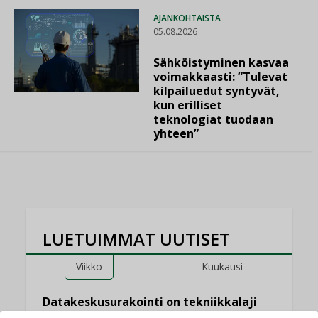
AJANKOHTAISTA
05.08.2026
Sähköistyminen kasvaa
voimakkaasti: ”Tulevat
kilpailuedut syntyvät,
kun erilliset
teknologiat tuodaan
yhteen”
LUETUIMMAT UUTISET
Viikko
Kuukausi
Datakeskusurakointi on tekniikkalaji