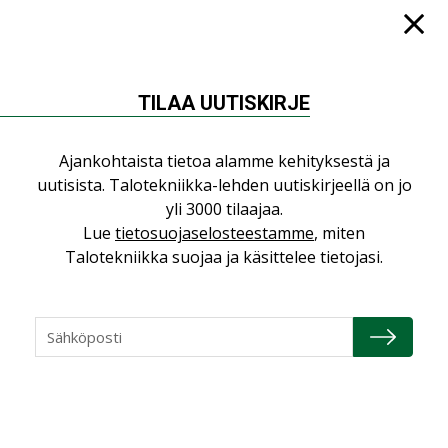
LEHDEN ARTIKKELIT
Jarno Hacklin Cervin yrityskaupasta:
”Asiakkaat hakevat kumppaneita, jotka
yhdistävät useita teknisiä osaamisalueita
TILAA UUTISKIRJE
saman katon alle”
AJANKOHTAISTA
Ajankohtaista tietoa alamme kehityksestä ja
Sähköistyminen kasvaa voimakkaasti:
uutisista. Talotekniikka-lehden uutiskirjeellä on jo
”Tulevat kilpailuedut syntyvät, kun
yli 3000 tilaajaa.
erilliset teknologiat tuodaan yhteen”
Lue
tietosuojaselosteestamme
, miten
,
AJANKOHTAISTA
TILAAJILLE
Talotekniikka suojaa ja käsittelee tietojasi.
Puutteellinen eristys lisää lämpöhäviöitä
LEHDEN ARTIKKELIT
Kaivamattomat menetelmät
vakiinnuttavat asemansa taloyhtiöissä
,
LEHDEN ARTIKKELIT
TILAAJILLE