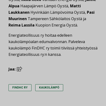
Alpua
Haapajärven Lämpö Oy:stä,
Matti
Laukkanen
Hyvinkään Lämpövoima Oy:stä,
Pasi
Muurinen
Tampereen Sähkölaitos Oy:stä ja
Reima Lassila
Kuopion Energia Oy:stä.
Energiateollisuus ry hoitaa edelleen
kaukolämpöalan edunvalvonnan. Palveleva
kaukolämpö FinDHC ry toimii tiiviissä yhteistyössä
Energiateollisuus ry:n kanssa.
Jaa:
FINDHC RY
KAUKOLÄMPÖ