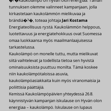
�?�Kaukolämpö on hyvän olon energiaa. Tämän
tunnuksen olemme valinneet kampanjaan, jolla
kirkastetaan kaukolämmön mielikuvaa ja
brändiä�?�, toteaa johtaja
Jari Kostama
Energiateollisuus ry:stä. Kaukolämmön helppous,
luotettavuus ja energiatehokkuus ovat Suomessa
omaa luokkaansa myös maailmanlaajuisessa
tarkastelussa.
Kaukolämpö on monelle tuttu, mutta mielikuvat
siitä vaihtelevat ja todellista tietoa sen hyvistä
ominaisuuksista puuttuu monilta. Tämä koskee
niin kaukolämpötaloissa asuvia,
kaukolämpöasiakkaita kuin myös viranomaisia ja
poliittisia päättäjiä.
Kemissä Kaukolämpöpäivien yhteydessä 26.8.
käynnistyvän kampanjan iskulause on Hyvän olon
energiaa – kaukolämpö. Iskulause on lupaus