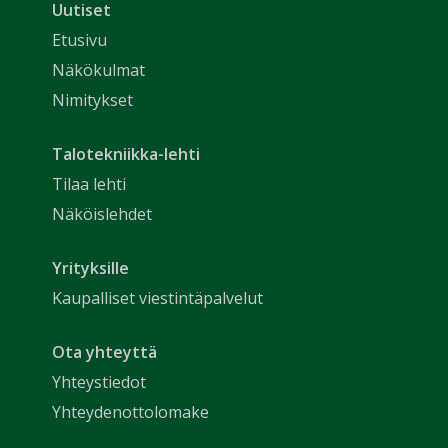
Uutiset
Etusivu
Näkökulmat
Nimitykset
Talotekniikka-lehti
Tilaa lehti
Näköislehdet
Yrityksille
Kaupalliset viestintäpalvelut
Ota yhteyttä
Yhteystiedot
Yhteydenottolomake