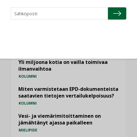
Puheista tekoihin – uusin teknologia
käyttöön kiinteistöissä
KOLUMNI
Sähköistäminen säästää euroja
KOLUMNI
Yli miljoona kotia on vailla toimivaa
ilmanvaihtoa
KOLUMNI
Miten varmistetaan EPD-dokumenteista
saatavien tietojen vertailukelpoisuus?
KOLUMNI
Vesi- ja viemärimitoittaminen on
jämähtänyt ajassa paikalleen
MIELIPIDE