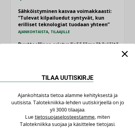
Sähköistyminen kasvaa voimakkaasti:
”Tulevat kilpailuedut syntyvät, kun
erilliset teknologiat tuodaan yhteen”
,
AJANKOHTAISTA
TILAAJILLE
Puutteellinen eristys lisää lämpöhäviöitä
LEHDEN ARTIKKELIT
Kaivamattomat menetelmät
vakiinnuttavat asemansa taloyhtiöissä
TILAA UUTISKIRJE
,
LEHDEN ARTIKKELIT
TILAAJILLE
Ajankohtaista tietoa alamme kehityksestä ja
KATSO KAIKKI
uutisista. Talotekniikka-lehden uutiskirjeellä on jo
yli 3000 tilaajaa.
Lue
tietosuojaselosteestamme
, miten
Talotekniikka suojaa ja käsittelee tietojasi.
NÄKÖKULMIA