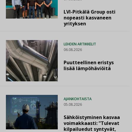
LVI-Pitkälä Group osti
nopeasti kasvaneen
yrityksen
LEHDEN ARTIKKELIT
06.08.2026
Puutteellinen eristys
lisää lämpöhäviöitä
AJANKOHTAISTA
05.08.2026
Sähköistyminen kasvaa
voimakkaasti: ”Tulevat
kilpailuedut syntyvät,