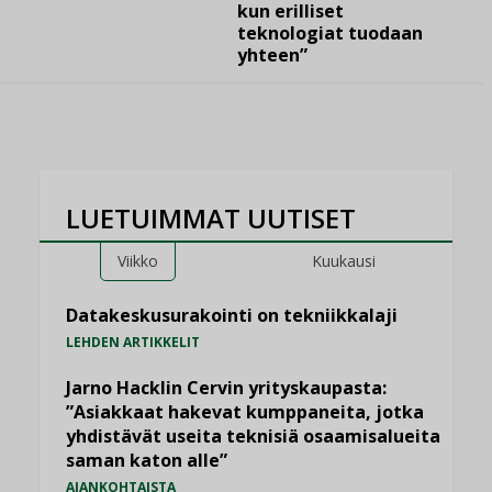
kun erilliset
teknologiat tuodaan
yhteen”
LUETUIMMAT UUTISET
Viikko
Kuukausi
Datakeskusurakointi on tekniikkalaji
LEHDEN ARTIKKELIT
Jarno Hacklin Cervin yrityskaupasta:
”Asiakkaat hakevat kumppaneita, jotka
yhdistävät useita teknisiä osaamisalueita
saman katon alle”
AJANKOHTAISTA