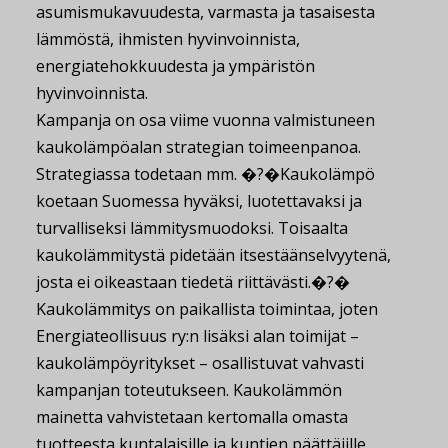
asumismukavuudesta, varmasta ja tasaisesta
lämmöstä, ihmisten hyvinvoinnista,
energiatehokkuudesta ja ympäristön
hyvinvoinnista.
Kampanja on osa viime vuonna valmistuneen
kaukolämpöalan strategian toimeenpanoa.
Strategiassa todetaan mm. �?�Kaukolämpö
koetaan Suomessa hyväksi, luotettavaksi ja
turvalliseksi lämmitysmuodoksi. Toisaalta
kaukolämmitystä pidetään itsestäänselvyytenä,
josta ei oikeastaan tiedetä riittävästi.�?�
Kaukolämmitys on paikallista toimintaa, joten
Energiateollisuus ry:n lisäksi alan toimijat –
kaukolämpöyritykset – osallistuvat vahvasti
kampanjan toteutukseen. Kaukolämmön
mainetta vahvistetaan kertomalla omasta
tuotteesta kuntalaisille ja kuntien päättäjille.