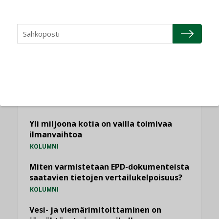
NÄKÖKULMIA
Puheista tekoihin – uusin teknologia
käyttöön kiinteistöissä
KOLUMNI
Sähköistäminen säästää euroja
KOLUMNI
Yli miljoona kotia on vailla toimivaa
ilmanvaihtoa
KOLUMNI
Miten varmistetaan EPD-dokumenteista
saatavien tietojen vertailukelpoisuus?
KOLUMNI
Vesi- ja viemärimitoittaminen on