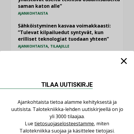
saman katon alle”
AJANKOHTAISTA
Sähköistyminen kasvaa voimakkaasti:
”Tulevat kilpailuedut syntyvät, kun
erilliset teknologiat tuodaan yhteen”
,
AJANKOHTAISTA
TILAAJILLE
Puutteellinen eristys lisää lämpöhäviöitä
LEHDEN ARTIKKELIT
Kaivamattomat menetelmät
TILAA UUTISKIRJE
vakiinnuttavat asemansa taloyhtiöissä
,
LEHDEN ARTIKKELIT
TILAAJILLE
Ajankohtaista tietoa alamme kehityksestä ja
uutisista. Talotekniikka-lehden uutiskirjeellä on jo
KATSO KAIKKI
yli 3000 tilaajaa.
Lue
tietosuojaselosteestamme
, miten
Talotekniikka suojaa ja käsittelee tietojasi.