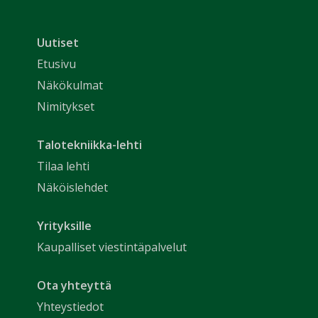
Uutiset
Etusivu
Näkökulmat
Nimitykset
Talotekniikka-lehti
Tilaa lehti
Näköislehdet
Yrityksille
Kaupalliset viestintäpalvelut
Ota yhteyttä
Yhteystiedot