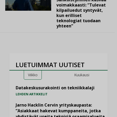
voimakkaasti: ”Tulevat
kilpailuedut syntyvät,
kun erilliset
teknologiat tuodaan
yhteen”
LUETUIMMAT UUTISET
Viikko
Kuukausi
Datakeskusurakointi on tekniikkalaji
LEHDEN ARTIKKELIT
Jarno Hacklin Cervin yrityskaupasta:
”Asiakkaat hakevat kumppaneita, jotka
yhdistävät useita teknisiä osaamisalueita