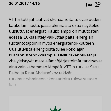
26.01.2017 14:16
Jaa:
VTT:n tutkijat laativat skenaarioita tulevaisuuden
kaukolämmöstä, jossa olennaista osaa näyttelee
uusiutuvat energiat. Kaukolämpö on muutosten
edessä. EU-sääntely vaikuttaa paitsi energian
tuotantotapoihin myös energiatehokkuuteen.
Uusiutuvista energioista tulee koko ajan
kustannustehokkaampia. Tiiviit rakennukset ja
yhä yleistyvät matalalämpöjärjestelmät tarvitsevat
aina vain vähemmän lämpöä. VTT:n tutkijat Satu
Paiho ja Rinat Abdurafikov tekivät
tutkimusryhmineen skenaarioita tulevaisuuden
kau...