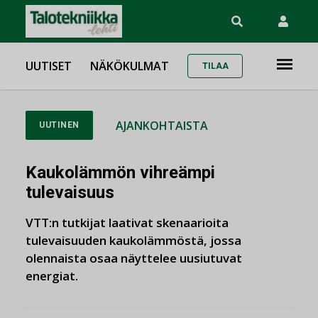
UUTISET
NÄKÖKULMAT
TILAA
AJANKOHTAISTA
UUTINEN
Kaukolämmön vihreämpi
tulevaisuus
VTT:n tutkijat laativat skenaarioita
tulevaisuuden kaukolämmöstä, jossa
olennaista osaa näyttelee uusiutuvat
energiat.