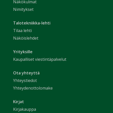
Näkökulmat
Nimitykset
Talotekniikka-lehti
Tilaa lehti
Näköislehdet
Yrityksille
Kaupalliset viestintäpalvelut
Ota yhteyttä
Yhteystiedot
Yhteydenottolomake
Kirjat
Kirjakauppa