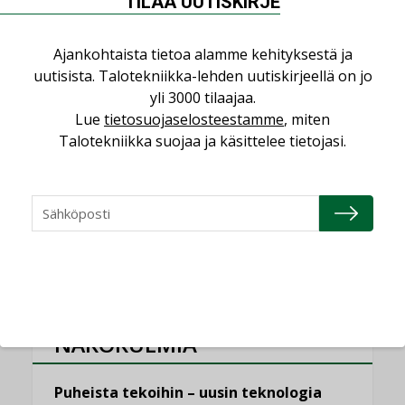
TILAA UUTISKIRJE
erilliset teknologiat tuodaan yhteen”
,
AJANKOHTAISTA
TILAAJILLE
Ajankohtaista tietoa alamme kehityksestä ja
Puutteellinen eristys lisää lämpöhäviöitä
uutisista. Talotekniikka-lehden uutiskirjeellä on jo
yli 3000 tilaajaa.
LEHDEN ARTIKKELIT
Lue
tietosuojaselosteestamme
, miten
Kaivamattomat menetelmät
Talotekniikka suojaa ja käsittelee tietojasi.
vakiinnuttavat asemansa taloyhtiöissä
,
LEHDEN ARTIKKELIT
TILAAJILLE
KATSO KAIKKI
NÄKÖKULMIA
Puheista tekoihin – uusin teknologia