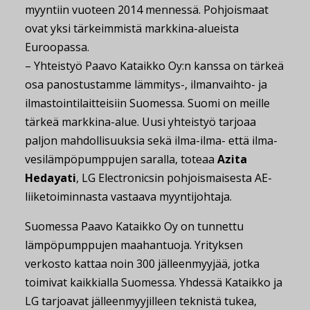
myyntiin vuoteen 2014 mennessä. Pohjoismaat
ovat yksi tärkeimmistä markkina-alueista
Euroopassa.
– Yhteistyö Paavo Kataikko Oy:n kanssa on tärkeä
osa panostustamme lämmitys-, ilmanvaihto- ja
ilmastointilaitteisiin Suomessa. Suomi on meille
tärkeä markkina-alue. Uusi yhteistyö tarjoaa
paljon mahdollisuuksia sekä ilma-ilma- että ilma-
vesilämpöpumppujen saralla, toteaa
Azita
Hedayati
, LG Electronicsin pohjoismaisesta AE-
liiketoiminnasta vastaava myyntijohtaja.
Suomessa Paavo Kataikko Oy on tunnettu
lämpöpumppujen maahantuoja. Yrityksen
verkosto kattaa noin 300 jälleenmyyjää, jotka
toimivat kaikkialla Suomessa. Yhdessä Kataikko ja
LG tarjoavat jälleenmyyjilleen teknistä tukea,