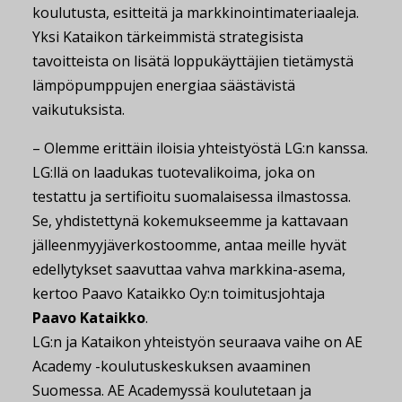
koulutusta, esitteitä ja markkinointimateriaaleja.
Yksi Kataikon tärkeimmistä strategisista
tavoitteista on lisätä loppukäyttäjien tietämystä
lämpöpumppujen energiaa säästävistä
vaikutuksista.
– Olemme erittäin iloisia yhteistyöstä LG:n kanssa.
LG:llä on laadukas tuotevalikoima, joka on
testattu ja sertifioitu suomalaisessa ilmastossa.
Se, yhdistettynä kokemukseemme ja kattavaan
jälleenmyyjäverkostoomme, antaa meille hyvät
edellytykset saavuttaa vahva markkina-asema,
kertoo Paavo Kataikko Oy:n toimitusjohtaja
Paavo Kataikko
.
LG:n ja Kataikon yhteistyön seuraava vaihe on AE
Academy -koulutuskeskuksen avaaminen
Suomessa. AE Academyssä koulutetaan ja