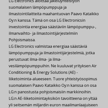
LG Electronics aloittaa jakeluyhteistyön
suomalaisen lämpöpumppuja ja
ilmastointilaitteita maahantuovan Paavo Kataikko
Oy:n kanssa. Tämä on osa LG Electronicsin
investointia energiaa säästäviin lämpöpumppu-,
ilmanvaihto- ja ilmastointijärjestelmiin
Pohjoismaissa.
LG Electronics valmistaa energiaa säästäviä
lämpöpumppuja ja ilmastointijärjestelmiä, jotka
perustuvat ilma-ilma- ja ilma-
vesilämpöpumppuihin. Ne kuuluvat yrityksen Air
Conditioning & Energy Solutions (AE) -
liiketoiminta-alueeseen. Tuore yhteistyösopimus
suomalaisen Paavo Kataikko Oy:n kanssa on osa
LG:n panostusta pohjoismaisiin markkinoihin.
LG:n AE-liiketoimintayksikön tavoitteena on yltää
yli seitsemän miljardin euron maailmanlaajuiseen