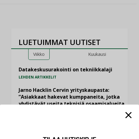
LUETUIMMAT UUTISET
Viikko
Kuukausi
Datakeskusurakointi on tekniikkalaji
LEHDEN ARTIKKELIT
Jarno Hacklin Cervin yrityskaupasta:
”Asiakkaat hakevat kumppaneita, jotka
yhdistävät useita teknisiä osaamisalueita
saman katon alle”
AJANKOHTAISTA
Sähköistyminen kasvaa voimakkaasti:
”Tulevat kilpailuedut syntyvät, kun