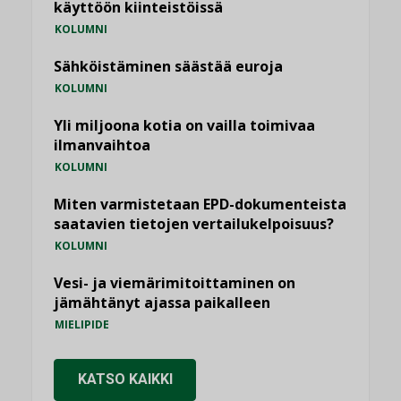
käyttöön kiinteistöissä
KOLUMNI
Sähköistäminen säästää euroja
KOLUMNI
Yli miljoona kotia on vailla toimivaa
ilmanvaihtoa
KOLUMNI
Miten varmistetaan EPD-dokumenteista
saatavien tietojen vertailukelpoisuus?
KOLUMNI
Vesi- ja viemärimitoittaminen on
jämähtänyt ajassa paikalleen
MIELIPIDE
KATSO KAIKKI