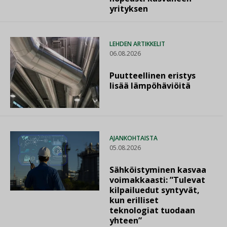
yrityksen
LEHDEN ARTIKKELIT
06.08.2026
Puutteellinen eristys
lisää lämpöhäviöitä
AJANKOHTAISTA
05.08.2026
Sähköistyminen kasvaa
voimakkaasti: ”Tulevat
kilpailuedut syntyvät,
kun erilliset
teknologiat tuodaan
yhteen”