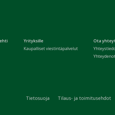
ehti
Yrityksille
Ota yhtey
Kaupalliset viestintäpalvelut
Yhteystied
Yhteydeno
Tietosuoja
Tilaus- ja toimitusehdot