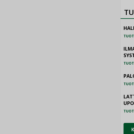
TU
HAL
TUOT
ILM
SYS
TUOT
PAL
TUOT
LAT
UP
TUOT