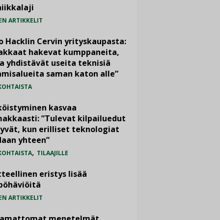
iikkalaji
EN ARTIKKELIT
o Hacklin Cervin yrityskaupasta:
iakkaat hakevat kumppaneita,
a yhdistävät useita teknisiä
misalueita saman katon alle”
KOHTAISTA
köistyminen kasvaa
akkaasti: ”Tulevat kilpailuedut
yvät, kun erilliset teknologiat
daan yhteen”
,
KOHTAISTA
TILAAJILLE
teellinen eristys lisää
pöhäviöitä
EN ARTIKKELIT
vamattomat menetelmät