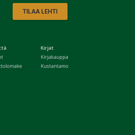
TILAA LEHTI
ttä
Kirjat
ot
Kirjakauppa
ttolomake
Kustantamo