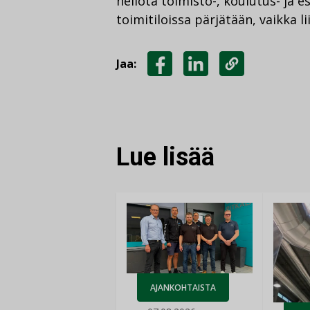
neliötä toimisto-, koulutus- ja e
toimitiloissa pärjätään, vaikka l
Jaa:
JAA
JAA
KOPIOI
FACEBOOKISSA
LINKEDINISSÄ
LINKKI
Lue lisää
AJANKOHTAISTA