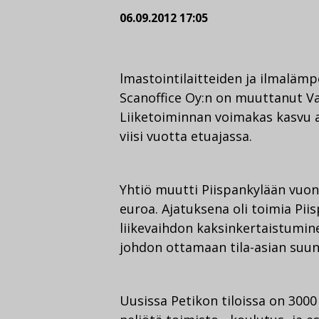
06.09.2012 17:05
lmastointilaitteiden ja ilmalä
Scanoffice Oy:n on muuttanut Va
Liiketoiminnan voimakas kasvu a
viisi vuotta etuajassa.
Yhtiö muutti Piispankylään vuonn
euroa. Ajatuksena oli toimia P
liikevaihdon kaksinkertaistumin
johdon ottamaan tila-asian suun
Uusissa Petikon tiloissa on 3000 