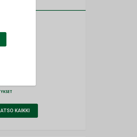
a
MITYKSET
ti
TYKSET
ir
TYKSET
nlund Oy
TYKSET
eider Electric
TYKSET
KATSO KAIKKI