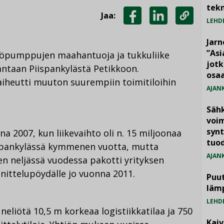
tekn
Jaa:
LEHD
JAA
JAA
KOPIOI
FACEBOOKISSA
LINKEDINISSÄ
LINKKI
Jarn
”As
mpöpumppujen maahantuoja ja tukkuliike
jotk
ntaan Piispankylästä Petikkoon.
osaa
iheutti muuton suurempiin toimitiloihin
AJAN
Säh
voim
synt
a 2007, kun liikevaihto oli n. 15 miljoonaa
tuo
iispankylässä kymmenen vuotta, mutta
AJAN
en neljässä vuodessa pakotti yrityksen
nittelupöydälle jo vuonna 2011.
Puut
läm
LEHD
neliötä 10,5 m korkeaa logistiikkatilaa ja 750
Kai