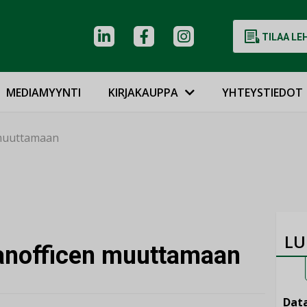
TILAA LE
MEDIAMYYNTI
KIRJAKAUPPA
YHTEYSTIEDOT
 muuttamaan
LU
canofficen muuttamaan
Data