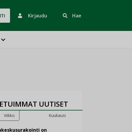
Kirjaudu
Hae
HTI
ETUIMMAT UUTISET
Viikko
Kuukausi
keskusurakointi on