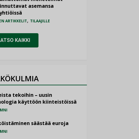
iinnuttavat asemansa
yhtiöissä
,
EN ARTIKKELIT
TILAAJILLE
KATSO KAIKKI
KÖKULMIA
ista tekoihin – uusin
ologia käyttöön kiinteistöissä
MNI
öistäminen säästää euroja
MNI