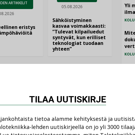
DEN ARTIKKELIT
Yli 
05.08.2026
ilm
08.2026
Sähköistyminen
KOLU
kasvaa voimakkaasti:
ellinen eristys
”Tulevat kilpailuedut
lämpöhäviöitä
Mite
syntyvät, kun erilliset
doku
teknologiat tuodaan
vert
yhteen”
KOLU
Vesi
jämä
MIELI
TILAA UUTISKIRJE
jankohtaista tietoa alamme kehityksestä ja uutisist
lotekniikka-lehden uutiskirjeellä on jo yli 3000 tilaaj