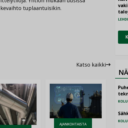
sittelytiloja. Yhtiön mukaan uusissa
vak
iikevaihto tuplaantuisikin.
talo
LEHD
Katso kaikki
NÄ
Puhe
tekn
KOLU
Sähk
KOLU
AJANKOHTAISTA