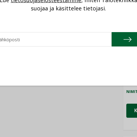
Lue
tietosuojaselosteestamme
, miten Talotekniikk
NI
suojaa ja käsittelee tietojasi.
Cons
NIMI
Refa
NIMI
Gra
NIMI
Schn
NIMI