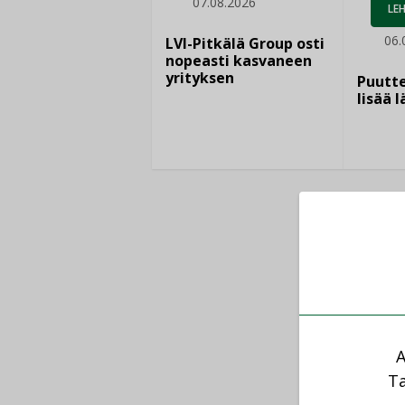
07.08.2026
LEH
06.
LVI-Pitkälä Group osti
nopeasti kasvaneen
yrityksen
Puutte
lisää 
A
Ta