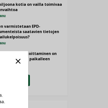
miljoona kotia on vailla toimivaa
anvaihtoa
MNI
n varmistetaan EPD-
menteista saatavien tietojen
ailukelpoisuus?
MNI
- ja viemärimitoittaminen on
htänyt ajassa paikalleen
PIDE
KATSO KAIKKI
a.
aa.