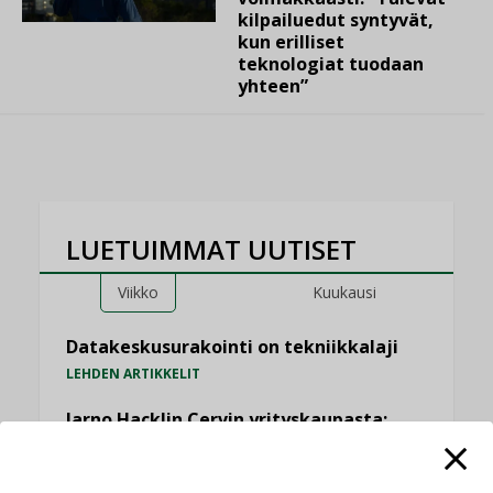
kilpailuedut syntyvät,
kun erilliset
teknologiat tuodaan
yhteen”
LUETUIMMAT UUTISET
Viikko
Kuukausi
Datakeskusurakointi on tekniikkalaji
LEHDEN ARTIKKELIT
Jarno Hacklin Cervin yrityskaupasta:
”Asiakkaat hakevat kumppaneita, jotka
yhdistävät useita teknisiä osaamisalueita
saman katon alle”