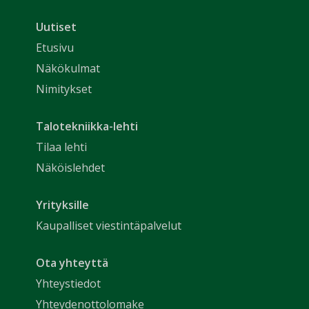
Uutiset
Etusivu
Näkökulmat
Nimitykset
Talotekniikka-lehti
Tilaa lehti
Näköislehdet
Yrityksille
Kaupalliset viestintäpalvelut
Ota yhteyttä
Yhteystiedot
Yhteydenottolomake