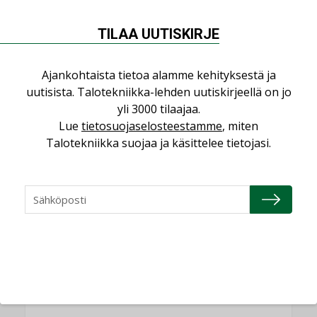
AJANKOHTAISTA
TILAA UUTISKIRJE
Sähköistyminen kasvaa voimakkaasti:
”Tulevat kilpailuedut syntyvät, kun
Ajankohtaista tietoa alamme kehityksestä ja
erilliset teknologiat tuodaan yhteen”
uutisista. Talotekniikka-lehden uutiskirjeellä on jo
,
AJANKOHTAISTA
TILAAJILLE
yli 3000 tilaajaa.
Puutteellinen eristys lisää lämpöhäviöitä
Lue
tietosuojaselosteestamme
, miten
Talotekniikka suojaa ja käsittelee tietojasi.
LEHDEN ARTIKKELIT
Kaivamattomat menetelmät
vakiinnuttavat asemansa taloyhtiöissä
,
LEHDEN ARTIKKELIT
TILAAJILLE
KATSO KAIKKI