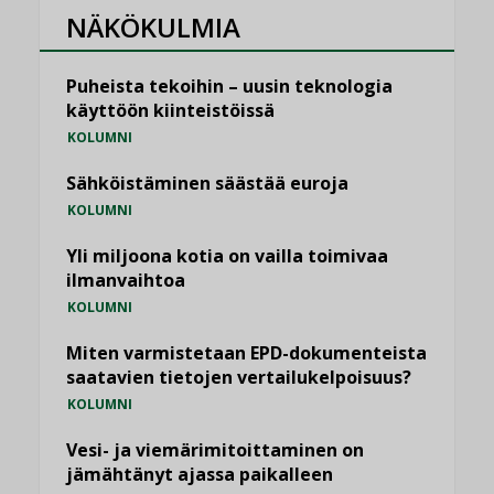
NÄKÖKULMIA
Puheista tekoihin – uusin teknologia
käyttöön kiinteistöissä
KOLUMNI
Sähköistäminen säästää euroja
KOLUMNI
Yli miljoona kotia on vailla toimivaa
ilmanvaihtoa
KOLUMNI
Miten varmistetaan EPD-dokumenteista
saatavien tietojen vertailukelpoisuus?
KOLUMNI
Vesi- ja viemärimitoittaminen on
jämähtänyt ajassa paikalleen