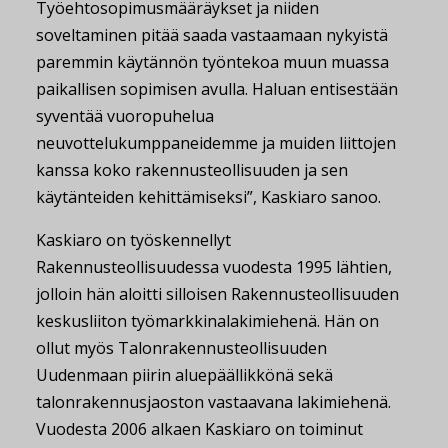
Työehtosopimusmääräykset ja niiden
soveltaminen pitää saada vastaamaan nykyistä
paremmin käytännön työntekoa muun muassa
paikallisen sopimisen avulla. Haluan entisestään
syventää vuoropuhelua
neuvottelukumppaneidemme ja muiden liittojen
kanssa koko rakennusteollisuuden ja sen
käytänteiden kehittämiseksi”, Kaskiaro sanoo.
Kaskiaro on työskennellyt
Rakennusteollisuudessa vuodesta 1995 lähtien,
jolloin hän aloitti silloisen Rakennusteollisuuden
keskusliiton työmarkkinalakimiehenä. Hän on
ollut myös Talonrakennusteollisuuden
Uudenmaan piirin aluepäällikkönä sekä
talonrakennusjaoston vastaavana lakimiehenä.
Vuodesta 2006 alkaen Kaskiaro on toiminut