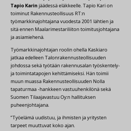
Tapio Karin
jäädessä eläkkeelle. Tapio Kari on
toiminut Rakennusteollisuus RT:n
työmarkkinajohtajana vuodesta 2001 lähtien ja
sitä ennen Maalarimestariliiton toimitusjohtajana
ja asiamiehenä.
Työmarkkinajohtajan roolin ohella Kaskiaro
jatkaa edelleen Talonrakennusteollisuuden
johdossa sekä työtään rakennusalan työskentely-
ja toimintatapojen kehittämiseksi. Hän toimii
muun muassa Rakennusteollisuuden Nolla
tapaturmaa -hankkeen vastuuhenkilönä sekä
Suomen Tilaajavastuu Oy:n hallituksen
puheenjohtajana.
”Työelämä uudistuu, ja ihmisten ja yritysten
tarpeet muuttuvat koko ajan.