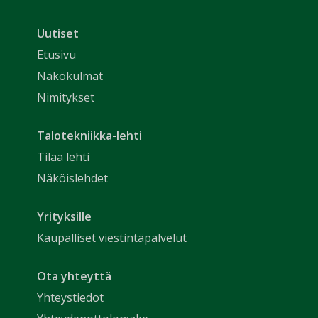
Uutiset
Etusivu
Näkökulmat
Nimitykset
Talotekniikka-lehti
Tilaa lehti
Näköislehdet
Yrityksille
Kaupalliset viestintäpalvelut
Ota yhteyttä
Yhteystiedot