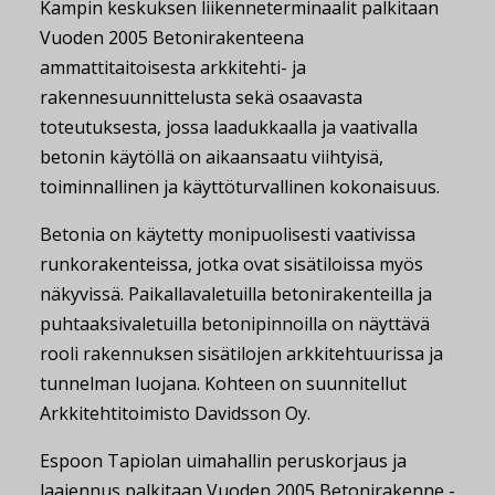
Kampin keskuksen liikenneterminaalit palkitaan
Vuoden 2005 Betonirakenteena
ammattitaitoisesta arkkitehti- ja
rakennesuunnittelusta sekä osaavasta
toteutuksesta, jossa laadukkaalla ja vaativalla
betonin käytöllä on aikaansaatu viihtyisä,
toiminnallinen ja käyttöturvallinen kokonaisuus.
Betonia on käytetty monipuolisesti vaativissa
runkorakenteissa, jotka ovat sisätiloissa myös
näkyvissä. Paikallavaletuilla betonirakenteilla ja
puhtaaksivaletuilla betonipinnoilla on näyttävä
rooli rakennuksen sisätilojen arkkitehtuurissa ja
tunnelman luojana. Kohteen on suunnitellut
Arkkitehtitoimisto Davidsson Oy.
Espoon Tapiolan uimahallin peruskorjaus ja
laajennus palkitaan Vuoden 2005 Betonirakenne -