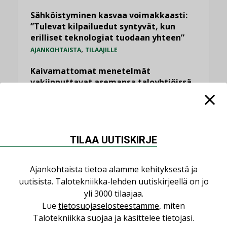
Sähköistyminen kasvaa voimakkaasti:
”Tulevat kilpailuedut syntyvät, kun
erilliset teknologiat tuodaan yhteen”
,
AJANKOHTAISTA
TILAAJILLE
Kaivamattomat menetelmät
vakiinnuttavat asemansa taloyhtiöissä
,
LEHDEN ARTIKKELIT
TILAAJILLE
Valaistusasiantuntija: ”Talotekniikan
pitäisi helpottaa arkea, ei monimutkaistaa
sitä”
TILAA UUTISKIRJE
,
LEHDEN ARTIKKELIT
TILAAJILLE
Ajankohtaista tietoa alamme kehityksestä ja
uutisista. Talotekniikka-lehden uutiskirjeellä on jo
KATSO KAIKKI
yli 3000 tilaajaa.
Lue
tietosuojaselosteestamme
, miten
Talotekniikka suojaa ja käsittelee tietojasi.