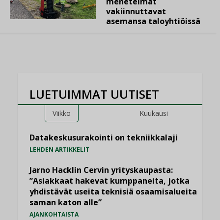
menetelmät
vakiinnuttavat
asemansa taloyhtiöissä
LUETUIMMAT UUTISET
Viikko
Kuukausi
Datakeskusurakointi on tekniikkalaji
LEHDEN ARTIKKELIT
Jarno Hacklin Cervin yrityskaupasta:
”Asiakkaat hakevat kumppaneita, jotka
yhdistävät useita teknisiä osaamisalueita
saman katon alle”
AJANKOHTAISTA