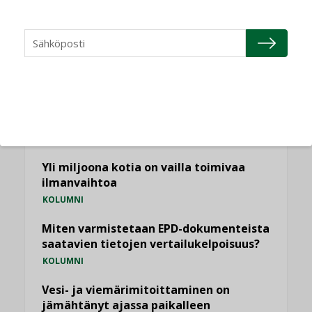
NÄKÖKULMIA
Puheista tekoihin – uusin teknologia
käyttöön kiinteistöissä
KOLUMNI
Sähköistäminen säästää euroja
KOLUMNI
Yli miljoona kotia on vailla toimivaa
ilmanvaihtoa
KOLUMNI
Miten varmistetaan EPD-dokumenteista
saatavien tietojen vertailukelpoisuus?
KOLUMNI
Vesi- ja viemärimitoittaminen on
jämähtänyt ajassa paikalleen