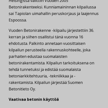
Helsingissä valittiin Vuoden 2005
Betonirakenteeksi. Kunniamaininnan kilpailussa
sai Tapiolan uimahallin peruskorjaus ja laajennus
Espoossa.
Vuoden Betonirakenne -kilpailu järjestettiin 36.
kerran ja siihen osallistui tänä vuonna 16
ehdotusta. Palkinto annetaan vuosittaisen
kilpailun perusteella rakennuskohteelle, joka
parhaiten edustaa suomalaisten
betonirakentamista. Kilpailun tarkoituksena on
tehdä tunnetuksi ja edistää suomalaista
betoniarkkitehtuuria, -tekniikkaa ja -
rakentamista. Kilpailun järjestää Suomen
Betonitieto Oy.
Vaativaa betonin käyttöä