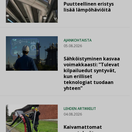
Puutteellinen eristys
lisää lämpöhäviöitä
AJANKOHTAISTA
05.08.2026
Sähköistyminen kasvaa
voimakkaasti: ”Tulevat
kilpailuedut syntyvät,
kun erilliset
teknologiat tuodaan
yhteen”
LEHDEN ARTIKKELIT
04.08.2026
Kaivamattomat