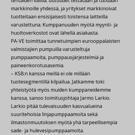
tehtaiden välillä; uutuudet testataan ja tuodaan
markkinoille yhdessä, ja yritykset markkinoivat
tuotteitaan ensisijaisesti toistensa laitteilla
varustettuna. Kumppanuuden myötä myynti- ja
huoltoverkostot ovat lähellä asiakasta.
PA-VE toimittaa tunnetuimpien eurooppalaisten
valmistajien pumpuilla varusteltuja
pumppaamoita, pumppausjärjestelmiä ja
paineenkorotusasemia.
– KSB:n kanssa meillä ei ole millään
tuotesegmentillä kilpailua. Jatkamme toki
yhteistyötä myös muiden kumppaneidemme
kanssa, sanoo toimitusjohtaja Jarmo Larkio.
Larkio pitää tulevaisuuden kasvualueina
suuritehoisia linjapumppaamoita sekä
ilmastonmuutoksen myötä yhä tarpeellisempia
sade- ja hulevesipumppaamoita.