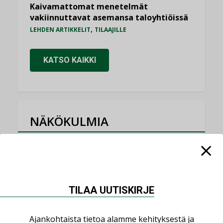
Kaivamattomat menetelmät
vakiinnuttavat asemansa taloyhtiöissä
,
LEHDEN ARTIKKELIT
TILAAJILLE
KATSO KAIKKI
NÄKÖKULMIA
Puheista tekoihin – uusin teknologia
käyttöön kiinteistöissä
KOLUMNI
TILAA UUTISKIRJE
Sähköistäminen säästää euroja
KOLUMNI
Ajankohtaista tietoa alamme kehityksestä ja