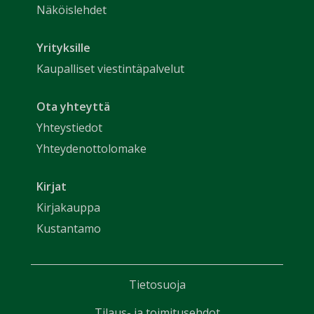
Näköislehdet
Yrityksille
Kaupalliset viestintäpalvelut
Ota yhteyttä
Yhteystiedot
Yhteydenottolomake
Kirjat
Kirjakauppa
Kustantamo
Tietosuoja
Tilaus- ja toimitusehdot