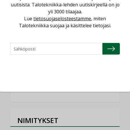
Yli miljoona kotia on vailla toimivaa
uutisista. Talotekniikka-lehden uutiskirjeellä on jo
ilmanvaihtoa
yli 3000 tilaajaa.
KOLUMNI
Lue
tietosuojaselosteestamme
, miten
Talotekniikka suojaa ja käsittelee tietojasi.
Miten varmistetaan EPD-dokumenteista
saatavien tietojen vertailukelpoisuus?
KOLUMNI
Vesi- ja viemärimitoittaminen on
jämähtänyt ajassa paikalleen
MIELIPIDE
KATSO KAIKKI
NIMITYKSET