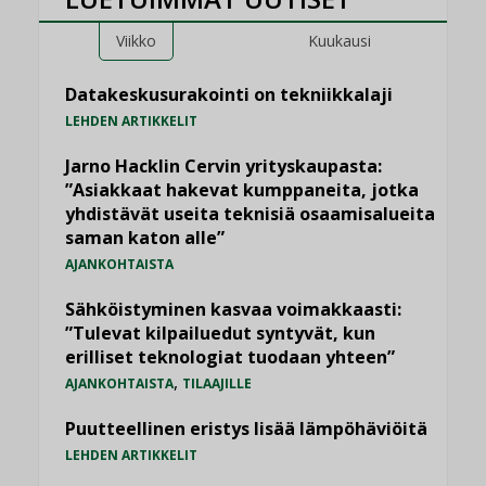
Viikko
Kuukausi
Datakeskusurakointi on tekniikkalaji
LEHDEN ARTIKKELIT
Jarno Hacklin Cervin yrityskaupasta:
”Asiakkaat hakevat kumppaneita, jotka
yhdistävät useita teknisiä osaamisalueita
saman katon alle”
AJANKOHTAISTA
Sähköistyminen kasvaa voimakkaasti:
”Tulevat kilpailuedut syntyvät, kun
erilliset teknologiat tuodaan yhteen”
,
AJANKOHTAISTA
TILAAJILLE
Puutteellinen eristys lisää lämpöhäviöitä
LEHDEN ARTIKKELIT