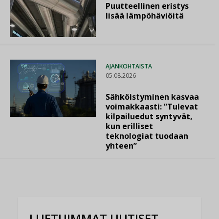
Puutteellinen eristys
lisää lämpöhäviöitä
AJANKOHTAISTA
05.08.2026
Sähköistyminen kasvaa
voimakkaasti: ”Tulevat
kilpailuedut syntyvät,
kun erilliset
teknologiat tuodaan
yhteen”
LUETUIMMAT UUTISET