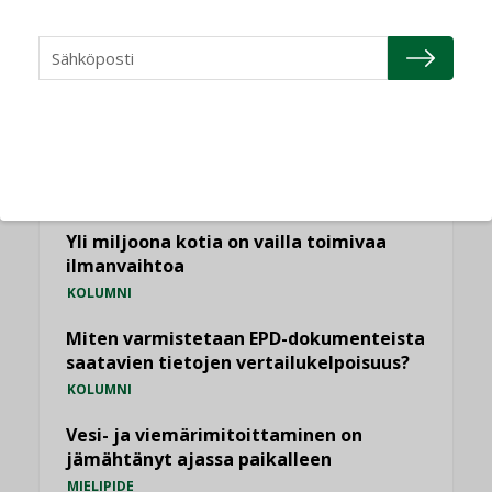
NÄKÖKULMIA
Puheista tekoihin – uusin teknologia
käyttöön kiinteistöissä
KOLUMNI
Sähköistäminen säästää euroja
KOLUMNI
Yli miljoona kotia on vailla toimivaa
ilmanvaihtoa
KOLUMNI
Miten varmistetaan EPD-dokumenteista
saatavien tietojen vertailukelpoisuus?
KOLUMNI
Vesi- ja viemärimitoittaminen on
jämähtänyt ajassa paikalleen
MIELIPIDE