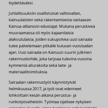
löydettäväksi.
Juhlallisuuksiin osallistuivat valtiovallan,
kainuulaisten sekä rakentamisesta vastaavan
Kainua-allianssin edustajat. Mukana peruskiveä
muuraamassa oli myös kajaanilaisia
alakoululaisia, joiden sukupolvea uusi sairaala
tulee palvelemaan pitkälle kuluvan vuosisadan
ajan. Uusi sairaala on Kainuun suurin julkinen
rakennuskohde, joka tarjoaa tulevina vuosina
kymmeniä aliurakoita sekä laite- ja
materiaalitoimituksia.
Sairaalan rakennustyöt käynnistyivät
helmikuussa 2017, ja työt ovat edenneet
lohkoittain kesän aikana perustus- ja
runkotyövaiheisiin. Työmaa sijaitsee nykyisen