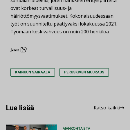
sairaalan alueella, joten hankkeen erityispiirteitä
ovat korkeat turvallisuus- ja
häiriöttömyysvaatimukset. Kokonaisuudessaan
työt on suunniteltu päättyväksi lokakuussa 2021.
Työmaan keskivahvuus on noin 200 henkilöä.
Jaa:
KAINUUN SAIRAALA
PERUSKIVEN MUURAUS
Lue lisää
Katso kaikki
AJANKOHTAISTA