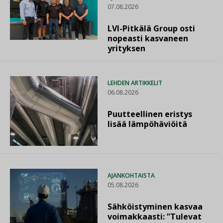
07.08.2026
LVI-Pitkälä Group osti
nopeasti kasvaneen
yrityksen
LEHDEN ARTIKKELIT
06.08.2026
Puutteellinen eristys
lisää lämpöhäviöitä
AJANKOHTAISTA
05.08.2026
Sähköistyminen kasvaa
voimakkaasti: ”Tulevat