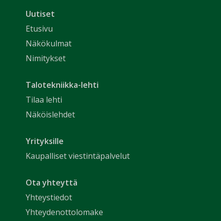
Uutiset
Etusivu
Näkökulmat
Nimitykset
Talotekniikka-lehti
Tilaa lehti
Näköislehdet
Yrityksille
Kaupalliset viestintäpalvelut
Ota yhteyttä
Yhteystiedot
Yhteydenottolomake