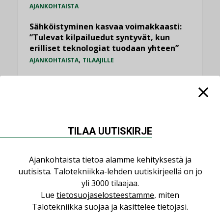
AJANKOHTAISTA
Sähköistyminen kasvaa voimakkaasti:
”Tulevat kilpailuedut syntyvät, kun
erilliset teknologiat tuodaan yhteen”
,
AJANKOHTAISTA
TILAAJILLE
Puutteellinen eristys lisää lämpöhäviöitä
LEHDEN ARTIKKELIT
Kaivamattomat menetelmät
vakiinnuttavat asemansa taloyhtiöissä
TILAA UUTISKIRJE
,
LEHDEN ARTIKKELIT
TILAAJILLE
Ajankohtaista tietoa alamme kehityksestä ja
KATSO KAIKKI
uutisista. Talotekniikka-lehden uutiskirjeellä on jo
yli 3000 tilaajaa.
Lue
tietosuojaselosteestamme
, miten
Talotekniikka suojaa ja käsittelee tietojasi.