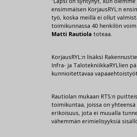
”Lapsi on syntynyt, kun olemme 
ensimmäisen KorjausRYL:n ensim
työ, koska meillä ei ollut valmis
toimikunnassa 40 henkilön voimi
Matti Rautiola
toteaa.
KorjausRYL:n lisäksi Rakennusti
Infra- ja TalotekniikkaRYLlien p
kunnioitettavaa vapaaehtoistyötä
Rautiolan mukaan RTS:n puitteis
toimikuntaa, joissa on yhteensä
erikoisuus, jota ei muualla tun
vähemmän erimielisyyksiä sisällö