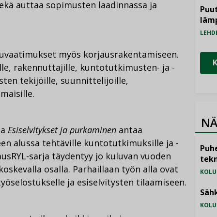
ekä auttaa sopimusten laadinnassa ja
Puut
läm
LEHD
atuvaatimukset myös korjausrakentamiseen.
lle, rakennuttajille, kuntotutkimusten- ja -
en tekijöille, suunnittelijoille,
omaisille.
NÄ
ja
Esiselvitykset ja purkaminen
antaa
n alussa tehtäville kuntotutkimuksille ja -
Puhe
jausRYL-sarja täydentyy jo kuluvan vuoden
tekn
oskevalla osalla. Parhaillaan työn alla ovat
KOLU
öselostukselle ja esiselvitysten tilaamiseen.
Sähk
KOLU