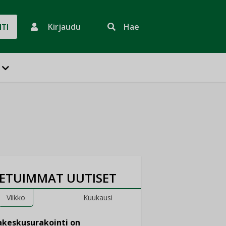
Kirjaudu
Hae
HTI
ETUIMMAT UUTISET
Viikko
Kuukausi
keskusurakointi on