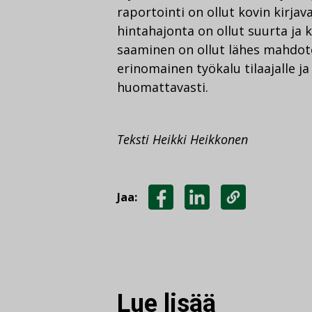
raportointi on ollut kovin kirja
hintahajonta on ollut suurta ja 
saaminen on ollut lähes mahdot
erinomainen työkalu tilaajalle j
huomattavasti.
Teksti Heikki Heikkonen
Jaa:
JAA
JAA
KOPIOI
FACEBOOKISSA
LINKEDINISSÄ
LINKKI
Lue lisää