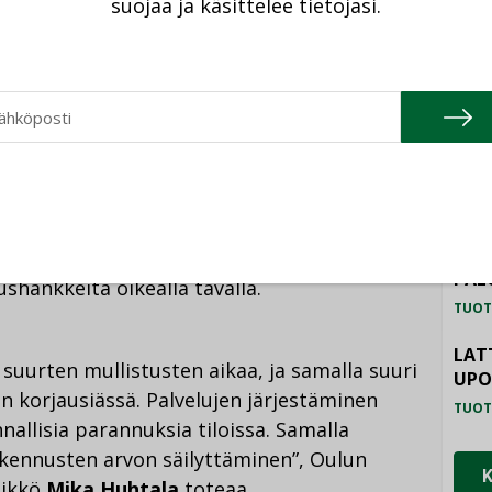
suojaa ja käsittelee tietojasi.
ntaa, säilytettävien rakennusosien ja
TU
sosien ja rakenteiden purkamista,
rillisenä työvaiheena tehtävää haitallisten
HAL
TUOT
ILM
ioiden ja -tutkimusten tilaamisessa,
SYS
un todentamisessa. Sen avulla taloyhtiöt ja
TUOT
avat Kiinteistöliiton kehityspäällikkö
Jari
PAL
hankkeita oikealla tavalla.
TUOT
LAT
suurten mullistusten aikaa, ja samalla suuri
UP
 korjausiässä. Palvelujen järjestäminen
TUOT
allisia parannuksia tiloissa. Samalla
kennusten arvon säilyttäminen”, Oulun
likkö
Mika Huhtala
toteaa.