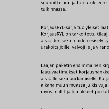
suunnitteluun ja toteutukseen s
tulkinnassa.
KorjausRYL-sarja tuo yleiset la
KorjausRYL on tarkoitettu tilaaji
arvioiden sekä muiden esiselvityst
urakoitsijoille, valvojille ja viran
Laajan paketin ensimmäinen kir
laatuvaatimukset korjaushankkee
arvioille sekä purkamiselle. Kor
aikana muun muassa julkisivuja k
myös mallit ja lomakkeet purkuty