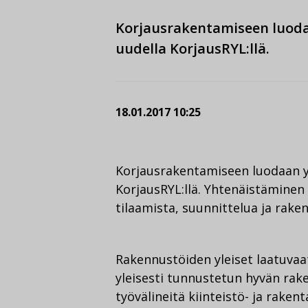
Korjausrakentamiseen luoda
uudella KorjausRYL:llä.
18.01.2017 10:25
Korjausrakentamiseen luodaan y
KorjausRYL:llä. Yhtenäistäminen
tilaamista, suunnittelua ja rake
Rakennustöiden yleiset laatuvaa
yleisesti tunnustetun hyvän rak
työvälineitä kiinteistö- ja rak