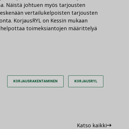
vaa. Näistä johtuen myös tarjousten
keskenään vertailukelpoisten tarjousten
onta. KorjausRYL on Kessin mukaan
a helpottaa toimeksiantojen määrittelyä
KORJAUSRAKENTAMINEN
KORJAUSRYL
Katso kaikki