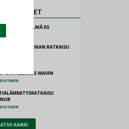
OTEUUTISET
LINTAJÄRJESTELMÄ EG
EUUTINEN
ASTOINTITEKNIIKAN RATKAISU
TEMAIR
EUUTINEN
OTURVALLISUUS WAVIN
EUUTINEN
TIALÄMMITYSRATKAISU
ONOR
EUUTINEN
KATSO KAIKKI