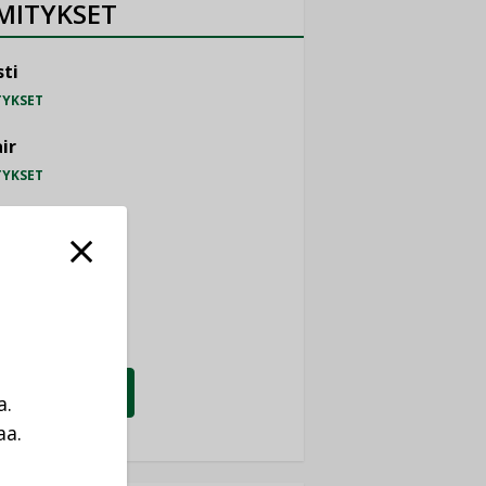
MITYKSET
ti
TYKSET
ir
TYKSET
nlund Oy
TYKSET
eider Electric
TYKSET
KATSO KAIKKI
a.
aa.
a