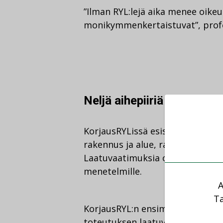
”Ilman RYL:lejä aika menee oikeu
monikymmenkertaistuvat”, prof
Neljä aihepiiriä
KorjausRYLissä esiselvitysten la
rakennus ja alue, rakennusosat, 
Laatuvaatimuksia on esitetty nii
menetelmille.
A
Ta
KorjausRYL:n ensimmäinen osa m
toteutuksen laatuvaatimukset. 