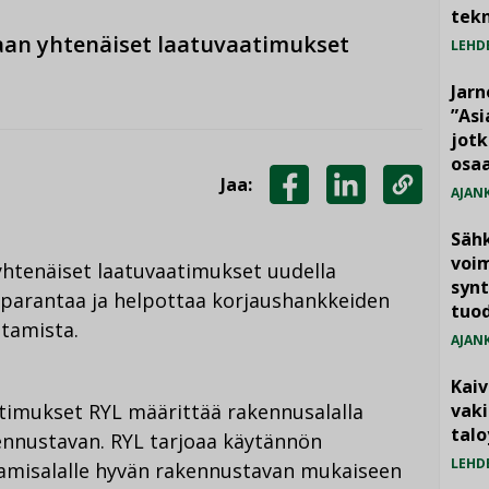
tekn
an yhtenäiset laatuvaatimukset
LEHD
Jarn
”As
jotk
osaa
Jaa:
AJAN
JAA
JAA
KOPIOI
Säh
FACEBOOKISSA
LINKEDINISSÄ
LINKKI
voim
htenäiset laatuvaatimukset uudella
synt
 parantaa ja helpottaa korjaushankkeiden
tuo
ntamista.
AJAN
Kai
timukset RYL määrittää rakennusalalla
vak
talo
ennustavan. RYL tarjoaa käytännön
LEHD
entamisalalle hyvän rakennustavan mukaiseen