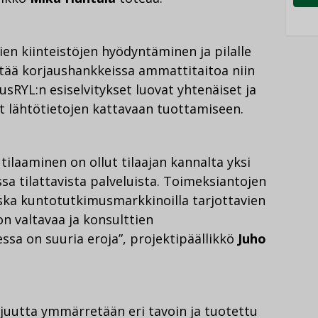
n kiinteistöjen hyödyntäminen ja pilalle
tää korjaushankkeissa ammattitaitoa niin
jausRYL:n esiselvitykset luovat yhtenäiset ja
t lähtötietojen kattavaan tuottamiseen.
tilaaminen on ollut tilaajan kannalta yksi
a tilattavista palveluista. Toimeksiantojen
oska kuntotutkimusmarkkinoilla tarjottavien
on valtavaa ja konsulttien
sa on suuria eroja”, projektipäällikkö
Juho
ajuutta ymmärretään eri tavoin ja tuotettu