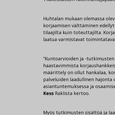
Huhtalan mukaan olemassa olevie
korjaamisen välttäminen edellyt
tilaajilta kuin toteuttajilta. Kor
laatua varmistavat toimintatava
”Kuntoarvioiden ja -tutkimusten 
haastavimmista korjaushankkeiss
määrittely on ollut hankalaa, k
palveluiden laadullinen hajonta 
asiantuntemuksessa ja osaamises
Kess
Raklista kertoo.
Myös tutkimusten sisältöä ja la