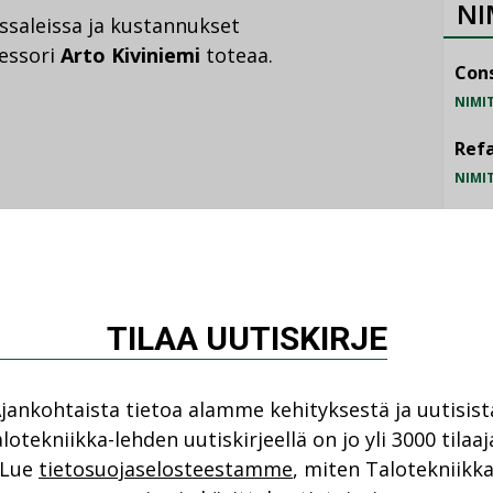
NI
ssaleissa ja kustannukset
essori
Arto Kiviniemi
toteaa.
Cons
NIMI
Refa
NIMI
Gra
NIMI
atuvaatimukset on jaettu neljään aihepiiriin:
Schn
talotekniikka ja sisäilmasto.
TILAA UUTISKIRJE
NIMI
n tutkimuskokonaisuuksille kuin yksittäisille
jankohtaista tietoa alamme kehityksestä ja uutisist
lotekniikka-lehden uutiskirjeellä on jo yli 3000 tilaaj
äärittelee purkamisen suunnittelun ja
Lue
tietosuojaselosteestamme
, miten Talotekniikk
Purkamisen osalta käsitellään muun muassa