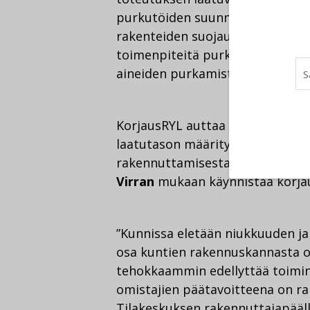
purkutöiden suunnitelmien laadi
rakenteiden suojauksia, rakennu
toimenpiteitä purkujätteille ja e
aineiden purkamista.
KorjausRYL auttaa myös kuntoarv
laatutason määrityksessä ja laad
rakennuttamisesta vastaavat osa
Virran
mukaan käynnistää korjaus
”Kunnissa eletään niukkuuden ja 
osa kuntien rakennuskannasta on
tehokkaammin edellyttää toiminn
omistajien päätavoitteena on ra
Tilakeskuksen rakennuttajapääl