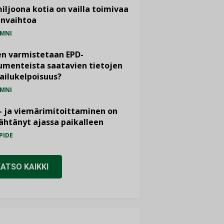
miljoona kotia on vailla toimivaa
anvaihtoa
MNI
n varmistetaan EPD-
menteista saatavien tietojen
ailukelpoisuus?
MNI
- ja viemärimitoittaminen on
htänyt ajassa paikalleen
PIDE
KATSO KAIKKI