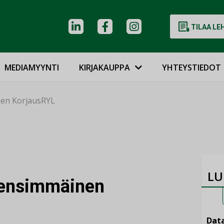
TILAA LE
MEDIAMYYNTI
KIRJAKAUPPA
YHTEYSTIEDOT
nen KorjausRYL
LU
 ensimmäinen
Data