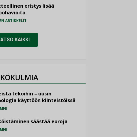
teellinen eristys lisää
pöhäviöitä
EN ARTIKKELIT
KATSO KAIKKI
KÖKULMIA
ista tekoihin – uusin
ologia käyttöön kiinteistöissä
MNI
öistäminen säästää euroja
MNI