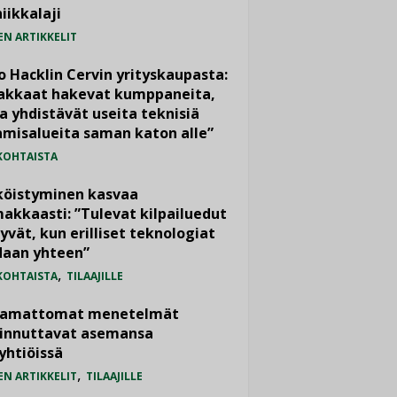
iikkalaji
EN ARTIKKELIT
o Hacklin Cervin yrityskaupasta:
iakkaat hakevat kumppaneita,
a yhdistävät useita teknisiä
misalueita saman katon alle”
KOHTAISTA
köistyminen kasvaa
akkaasti: ”Tulevat kilpailuedut
yvät, kun erilliset teknologiat
daan yhteen”
,
KOHTAISTA
TILAAJILLE
vamattomat menetelmät
iinnuttavat asemansa
yhtiöissä
,
EN ARTIKKELIT
TILAAJILLE