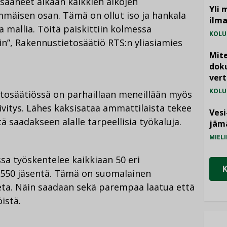
saaneet aikaan kaikkien aikojen
Yli 
mäisen osan. Tämä on ollut iso ja hankala
ilm
ta mallia. Töitä paiskittiin kolmessa
KOLU
n”, Rakennustietosäätiö RTS:n yliasiamies
Mite
doku
vert
KOLU
etosäätiössä on parhaillaan meneillään myös
äivitys. Lähes kaksisataa ammattilaista tekee
Vesi
 saadakseen alalle tarpeellisia työkaluja.
jämä
MIELI
sa työskentelee kaikkiaan 50 eri
 550 jäsentä. Tämä on suomalainen
neta. Näin saadaan sekä parempaa laatua että
istä.