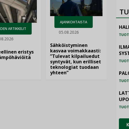
TU
AJANKOHTAISTA
HAL
DEN ARTIKKELIT
05.08.2026
TUOT
08.2026
Sähköistyminen
ILM
kasvaa voimakkaasti:
ellinen eristys
SYS
”Tulevat kilpailuedut
lämpöhäviöitä
syntyvät, kun erilliset
TUOT
teknologiat tuodaan
yhteen”
PAL
TUOT
LAT
UP
TUOT