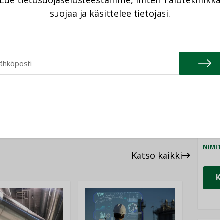
Lue
tietosuojaselosteestamme
, miten Talotekniikk
NI
ntihäiriön varalta ja kansainvälisten
suojaa ja käsittelee tietojasi.
eksi Suomessa pidetään keskimäärin viiden
staavat tuontipolttoainevarastot. Määrä ei
Cons
kulutusta. Maakaasun osalta varastot
NIMI
arastoista ja valtion varmuusvarastoista.
Refa
NIMI
Gra
NIMI
Schn
NIMI
Katso kaikki