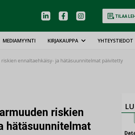
TILAA LE
MEDIAMYYNTI
KIRJAKAUPPA
YHTEYSTIEDOT
iskien ennaltaehkäisy- ja hätäsuunnitelmat päivitetty
LU
armuuden riskien
ja hätäsuunnitelmat
Data