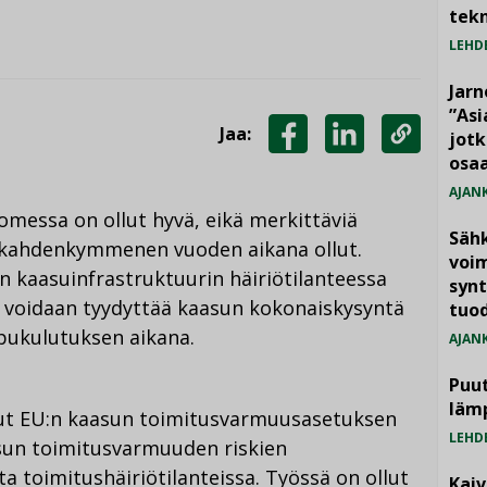
tekn
LEHD
Jarn
”As
Jaa:
jotk
JAA
JAA
KOPIOI
osaa
FACEBOOKISSA
LINKEDINISSÄ
LINKKI
AJAN
essa on ollut hyvä, eikä merkittäviä
Säh
n kahdenkymmenen vuoden aikana ollut.
voim
 kaasuinfrastruktuurin häiriötilanteessa
synt
lla voidaan tyydyttää kaasun kokonaiskysyntä
tuo
pukulutuksen aikana.
AJAN
Puut
läm
ut EU:n kaasun toimitusvarmuusasetuksen
LEHD
un toimitusvarmuuden riskien
a toimitushäiriötilanteissa. Työssä on ollut
Kai