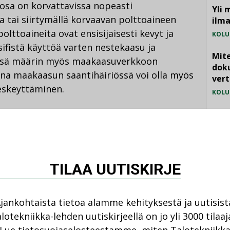
osa on korvattavissa nopeasti
Yli 
a tai siirtymällä korvaavan polttoaineen
ilm
lttoaineita ovat ensisijaisesti kevyt ja
KOLU
ifistä käyttöä varten nestekaasu ja
Mite
ssä määrin myös maakaasuverkkoon
doku
na maakaasun saantihäiriössä voi olla myös
vert
eskeyttäminen.
KOLU
Vesi
jämä
siakkaita lukuun ottamatta, vastaa
MIELI
utumissuunnitelmastaan ja siihen
ttoainejärjestelmän toimintakunnosta,
TILAA UUTISKIRJE
nnista ja tarvittavien kuljetusten
tä varapolttoainejärjestelmää testataan
jankohtaista tietoa alamme kehityksestä ja uutisist
lotekniikka-lehden uutiskirjeellä on jo yli 3000 tilaaj