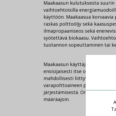
Maakaasun kulutuksesta suurin 
vaihtoehtoisilla energiamuodoill
käyttöön. Maakaasua korvaavia po
raskas polttoöljy sekä kaasuspes
ilmapropaaniseos sekä enenevi
syötettävä biokaasu. Vaihtoehto
tuotannon sopeuttaminen tai k
Maakaasun käyttäjä, kuluttaja-a
ensisijaisesti itse omasta vara
mahdollisesti liittyvän varapol
varapolttoaineen puskurivarastoi
järjestämisestä. On tärkeää, et
määräajoin.
A
Ta