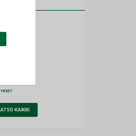
a
MITYKSET
ti
TYKSET
ir
TYKSET
nlund Oy
TYKSET
eider Electric
TYKSET
KATSO KAIKKI