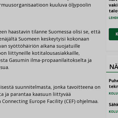
uusorganisaatioon kuuluva öljypoolin
vak
talo
LEHD
n haastavin tilanne Suomessa olisi se, että
Venäjältä Suomeen keskeytyisi kokonaan
an syöttöhäiriön aikana suojatuille
on liittyneille kotitalousasiakkaille,
osta Gasumin ilma-propaanilaitokselta ja
NÄ
sua.
Puhe
tekn
eisestä suunnitelmasta, jonka tavoitteena on
a ja parantaa kaasuun liittyvää
KOLU
 Connecting Europe Facility (CEF) ohjelmaa.
Sähk
KOLU