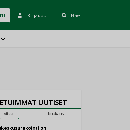
Kirjaudu
Hae
HTI
ETUIMMAT UUTISET
Viikko
Kuukausi
keskusurakointi on