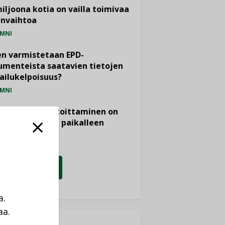
miljoona kotia on vailla toimivaa
anvaihtoa
MNI
n varmistetaan EPD-
menteista saatavien tietojen
ailukelpoisuus?
MNI
- ja viemärimitoittaminen on
htänyt ajassa paikalleen
PIDE
KATSO KAIKKI
a.
aa.