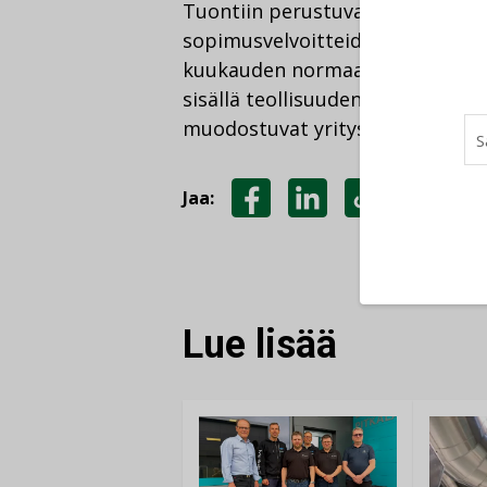
Tuontiin perustuvan energian saa
sopimusvelvoitteiden täyttämis
kuukauden normaalikulutusta va
sisällä teollisuuden maakaasun 
muodostuvat yritysten velvoitev
Jaa:
JAA
JAA
KOPIOI
FACEBOOKISSA
LINKEDINISSÄ
LINKKI
Lue lisää