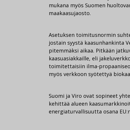
mukana myös Suomen huoltovarm
maakaasujaosto.
Asetuksen toimitusnormin suhtee
jostain syystä kaasunhankinta 
pitemmäksi aikaa. Pitkään jatkuv
kaasuasiakkaille, eli jakeluverkko
toimitettaisiin ilma-propaanise
myös verkkoon syötettyä biokaa
Suomi ja Viro ovat sopineet yht
kehittää alueen kaasumarkkinoit
energiaturvallisuutta osana EU:n