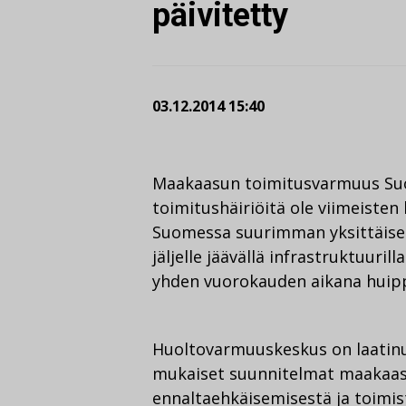
päivitetty
03.12.2014 15:40
Maakaasun toimitusvarmuus Suom
toimitushäiriöitä ole viimeiste
Suomessa suurimman yksittäisen
jäljelle jäävällä infrastruktuuri
yhden vuorokauden aikana huip
Huoltovarmuuskeskus on laatin
mukaiset suunnitelmat maakaas
ennaltaehkäisemisestä ja toimist