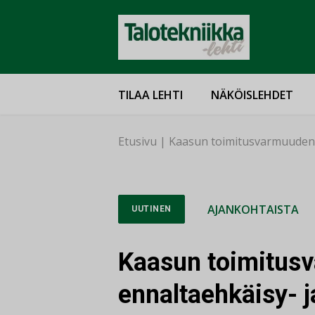
TILAA LEHTI
NÄKÖISLEHDET
Etusivu
|
Kaasun toimitusvarmuuden r
AJANKOHTAISTA
UUTINEN
Kaasun toimitusv
ennaltaehkäisy- 