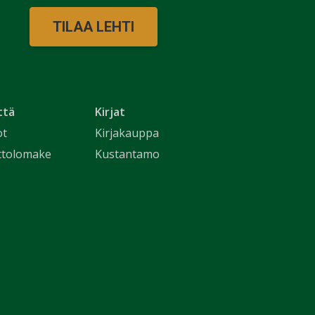
TILAA LEHTI
ttä
Kirjat
ot
Kirjakauppa
ttolomake
Kustantamo