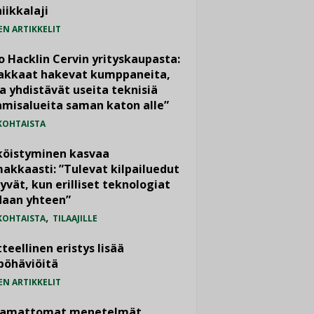
iikkalaji
EN ARTIKKELIT
o Hacklin Cervin yrityskaupasta:
iakkaat hakevat kumppaneita,
a yhdistävät useita teknisiä
misalueita saman katon alle”
KOHTAISTA
köistyminen kasvaa
akkaasti: ”Tulevat kilpailuedut
yvät, kun erilliset teknologiat
daan yhteen”
,
KOHTAISTA
TILAAJILLE
teellinen eristys lisää
pöhäviöitä
EN ARTIKKELIT
vamattomat menetelmät