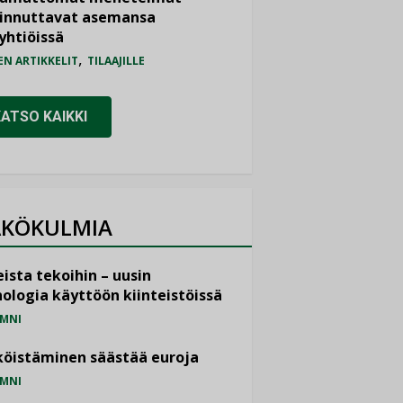
iinnuttavat asemansa
yhtiöissä
,
EN ARTIKKELIT
TILAAJILLE
KATSO KAIKKI
KÖKULMIA
ista tekoihin – uusin
ologia käyttöön kiinteistöissä
MNI
öistäminen säästää euroja
MNI