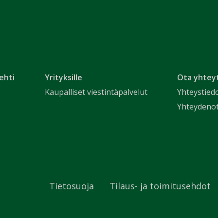
ehti
Yrityksille
Ota yhtey
Kaupalliset viestintäpalvelut
Yhteystied
Yhteydeno
Tietosuoja
Tilaus- ja toimitusehdot