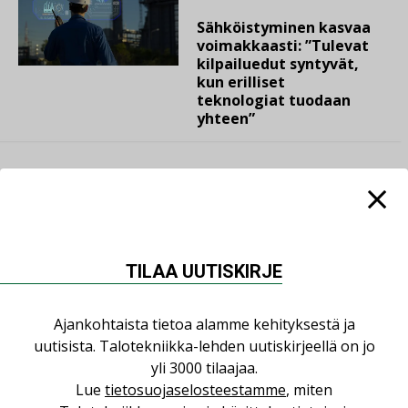
Sähköistyminen kasvaa
voimakkaasti: ”Tulevat
kilpailuedut syntyvät,
kun erilliset
teknologiat tuodaan
yhteen”
LUETUIMMAT UUTISET
TILAA UUTISKIRJE
Viikko
Kuukausi
Ajankohtaista tietoa alamme kehityksestä ja
Datakeskusurakointi on tekniikkalaji
uutisista. Talotekniikka-lehden uutiskirjeellä on jo
LEHDEN ARTIKKELIT
yli 3000 tilaajaa.
Lue
tietosuojaselosteestamme
, miten
Jarno Hacklin Cervin yrityskaupasta: