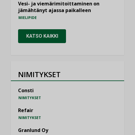
Vesi- ja viemärimitoittaminen on
jämähtänyt ajassa paikalleen
MIELIPIDE
KATSO KAIKKI
NIMITYKSET
Consti
NIMITYKSET
Refair
NIMITYKSET
Granlund Oy