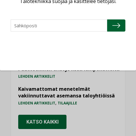
Talotekniikka suojaa ja käsittelee tietojasi.
”Asiakkaat hakevat kumppaneita, jotka
yhdistävät useita teknisiä osaamisalueita
saman katon alle”
AJANKOHTAISTA
Sähköistyminen kasvaa voimakkaasti:
”Tulevat kilpailuedut syntyvät, kun
erilliset teknologiat tuodaan yhteen”
,
AJANKOHTAISTA
TILAAJILLE
Puutteellinen eristys lisää lämpöhäviöitä
LEHDEN ARTIKKELIT
Kaivamattomat menetelmät
vakiinnuttavat asemansa taloyhtiöissä
,
LEHDEN ARTIKKELIT
TILAAJILLE
KATSO KAIKKI