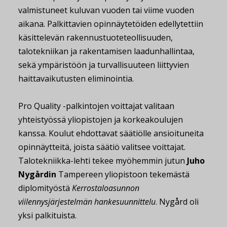
valmistuneet kuluvan vuoden tai viime vuoden
aikana. Palkittavien opinnäytetöiden edellytettiin
käsittelevän rakennustuoteteollisuuden,
talotekniikan ja rakentamisen laadunhallintaa,
sekä ympäristöön ja turvallisuuteen liittyvien
haittavaikutusten eliminointia.
Pro Quality -palkintojen voittajat valitaan
yhteistyössä yliopistojen ja korkeakoulujen
kanssa. Koulut ehdottavat säätiölle ansioituneita
opinnäytteitä, joista säätiö valitsee voittajat.
Talotekniikka-lehti tekee myöhemmin jutun
Juho
Nygårdin
Tampereen yliopistoon tekemästä
diplomityöstä
Kerrostaloasunnon
viilennysjärjestelmän hankesuunnittelu
. Nygård oli
yksi palkituista.