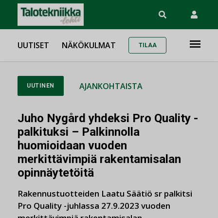
UUTISET
NÄKÖKULMAT
TILAA
AJANKOHTAISTA
UUTINEN
Juho Nygård yhdeksi Pro Quality -
palkituksi – Palkinnolla
huomioidaan vuoden
merkittävimpiä rakentamisalan
opinnäytetöitä
Rakennustuotteiden Laatu Säätiö sr palkitsi
Pro Quality -juhlassa 27.9.2023 vuoden
merkittävimpiä rakentamisalan