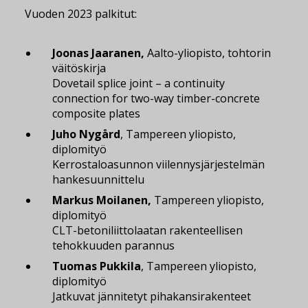
Vuoden 2023 palkitut:
Joonas Jaaranen,
Aalto-yliopisto, tohtorin
väitöskirja
Dovetail splice joint – a continuity
connection for two-way timber-concrete
composite plates
Juho Nygård
, Tampereen yliopisto,
diplomityö
Kerrostaloasunnon viilennysjärjestelmän
hankesuunnittelu
Markus Moilanen,
Tampereen yliopisto,
diplomityö
CLT-betoniliittolaatan rakenteellisen
tehokkuuden parannus
Tuomas Pukkila
, Tampereen yliopisto,
diplomityö
Jatkuvat jännitetyt pihakansirakenteet