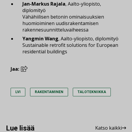
Jan-Markus Rajala
, Aalto-yliopisto,
diplomityö
Vähähiilisen betonin ominaisuuksien
huomioiminen uudisrakentamisen
rakennesuunnitteluvaiheessa
Yangmin Wang
, Aalto-yliopisto, diplomityö
Sustainable retrofit solutions for European
residential buildings
Jaa:
LVI
RAKENTAMINEN
TALOTEKNIIKKA
Lue lisää
Katso kaikki