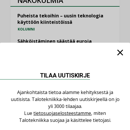
NÄKÖKULMIA
Puheista tekoihin – uusin teknologia
käyttöön kiinteistöissä
KOLUMNI
Sähköistäminen säästää euroja
KOLUMNI
Yli miljoona kotia on vailla toimivaa
ilmanvaihtoa
KOLUMNI
TILAA UUTISKIRJE
Miten varmistetaan EPD-dokumenteista
Ajankohtaista tietoa alamme kehityksestä ja
saatavien tietojen vertailukelpoisuus?
uutisista. Talotekniikka-lehden uutiskirjeellä on jo
KOLUMNI
yli 3000 tilaajaa.
Vesi- ja viemärimitoittaminen on
Lue
tietosuojaselosteestamme
, miten
jämähtänyt ajassa paikalleen
Talotekniikka suojaa ja käsittelee tietojasi.
MIELIPIDE