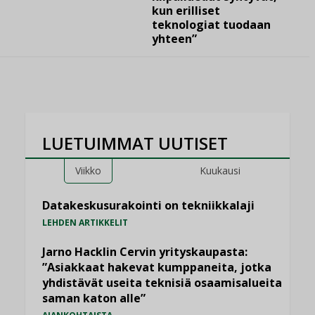
kun erilliset
teknologiat tuodaan
yhteen”
LUETUIMMAT UUTISET
Viikko
Kuukausi
Datakeskusurakointi on tekniikkalaji
LEHDEN ARTIKKELIT
Jarno Hacklin Cervin yrityskaupasta:
”Asiakkaat hakevat kumppaneita, jotka
yhdistävät useita teknisiä osaamisalueita
saman katon alle”