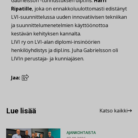
Gabrielsson -tunnustuksen dipl.ins.
Harri
Ripatille
, joka on ennakkoluulottomasti edistänyt
LVI-suunnittelussa uuden innovatiivisen tekniikan
ja suunnittelumenetelmien käyttöönottoa
kestävän kehityksen kannalta.
LIVI ry on LVI-alan diplomi-insinöörien
henkilöyhdistys ja dipl.ins. Juha Gabrielsson oli
LIVIn perustaja- ja kunniajäsen.
Jaa:
Lue lisää
Katso kaikki
AJANKOHTAISTA