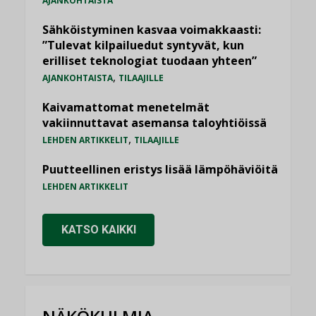
AJANKOHTAISTA
Sähköistyminen kasvaa voimakkaasti:
”Tulevat kilpailuedut syntyvät, kun
erilliset teknologiat tuodaan yhteen”
,
AJANKOHTAISTA
TILAAJILLE
Kaivamattomat menetelmät
vakiinnuttavat asemansa taloyhtiöissä
,
LEHDEN ARTIKKELIT
TILAAJILLE
Puutteellinen eristys lisää lämpöhäviöitä
LEHDEN ARTIKKELIT
KATSO KAIKKI