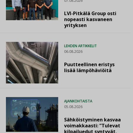
07.08.2026
LVI-Pitkälä Group osti
nopeasti kasvaneen
yrityksen
LEHDEN ARTIKKELIT
06.08.2026
Puutteellinen eristys
lisää lämpöhäviöitä
AJANKOHTAISTA
05.08.2026
Sähköistyminen kasvaa
voimakkaasti: ”Tulevat
kilpailuedut syntyvät,