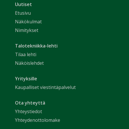
Uutiset
Etusivu
Näkökulmat
Nimitykset
Talotekniikka-lehti
Tilaa lehti
Näköislehdet
Yrityksille
Kaupalliset viestintäpalvelut
Ota yhteyttä
Yhteystiedot
Yhteydenottolomake