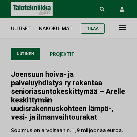
UUTISET
NÄKÖKULMAT
TILAA
PROJEKTIT
UUTINEN
Joensuun hoiva- ja
palveluyhdistys ry rakentaa
senioriasuntokeskittymää – Arelle
keskittymän
uudisrakennuskohteen lämpö-,
vesi- ja ilmanvaihtourakat
Sopimus on arvoltaan n. 1,9 miljoonaa euroa.