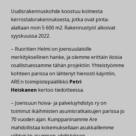
Uudisrakennuskohde koostuu kolmesta
kerrostalorakennuksesta, jotka ovat pinta-
alaltaan noin 5 600 m2. Rakennustyöt alkoivat
syyskuussa 2022.
– Ruoritien Helmi on joensuulaisille
merkityksellinen hanke, ja olemme erittäin iloisia
osallistuessamme tähän projektiin. Yhteistyömme
kohteen parissa on lähtenyt hienosti käyntiin,
ARE:n toimipistepäällikkö
Petri
Heiskanen
kertoo tiedotteessa.
– Joensuun hoiva- ja palveluyhdistys ry on
toiminut ikäihmisten asumisratkaisujen parissa jo
70 vuoden ajan. Kumppaninamme Are
mahdollistaa kokemuksellaan asukkaillemme
viihtyisän asumisen, yhdistyksen