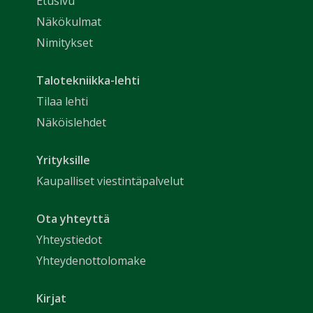
Etusivu
Näkökulmat
Nimitykset
Talotekniikka-lehti
Tilaa lehti
Näköislehdet
Yrityksille
Kaupalliset viestintäpalvelut
Ota yhteyttä
Yhteystiedot
Yhteydenottolomake
Kirjat