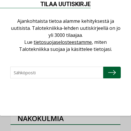
TILAA UUTISKIRJE
”Tulevat kilpailuedut syntyvät, kun
erilliset teknologiat tuodaan yhteen”
,
AJANKOHTAISTA
TILAAJILLE
Ajankohtaista tietoa alamme kehityksestä ja
uutisista. Talotekniikka-lehden uutiskirjeellä on jo
Puutteellinen eristys lisää lämpöhäviöitä
yli 3000 tilaajaa.
LEHDEN ARTIKKELIT
Lue
tietosuojaselosteestamme
, miten
Talotekniikka suojaa ja käsittelee tietojasi.
Kaivamattomat menetelmät
vakiinnuttavat asemansa taloyhtiöissä
,
LEHDEN ARTIKKELIT
TILAAJILLE
KATSO KAIKKI
NÄKÖKULMIA