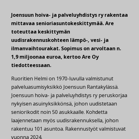
Joensuun hoiva- ja palveluyhdistys ry rakentaa
mittavaa senioriasuntokeskittymää. Are
toteuttaa keskittymän
uudisrakennuskohteen lämpö-, vesi- ja
ilmanvaihtourakat. Sopimus on arvoltaan n.
1,9 miljoonaa euroa, kertoo Are Oy
tiedotteessaan.
Ruoritien Helmi on 1970-luvulla valmistunut
palveluasumisyksikkö Joensuun Rantakylässä.
Joensuun hoiva- ja palveluyhdistys ry peruskorjaa
nykyisen asuinyksikkönsä, johon uudistetaan
seniorikodit noin 50 asukkaalle. Kohdetta
laajennetaan myös uudisrakennuksella, johon
rakentuu 101 asuntoa. Rakennustyöt valmistuvat
vuonna 2024.