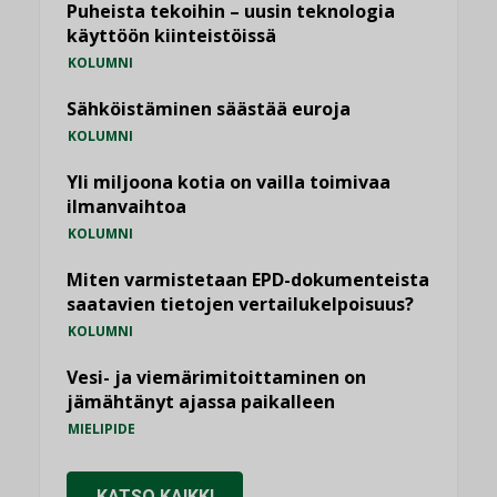
Puheista tekoihin – uusin teknologia
käyttöön kiinteistöissä
KOLUMNI
Sähköistäminen säästää euroja
KOLUMNI
Yli miljoona kotia on vailla toimivaa
ilmanvaihtoa
KOLUMNI
Miten varmistetaan EPD-dokumenteista
saatavien tietojen vertailukelpoisuus?
KOLUMNI
Vesi- ja viemärimitoittaminen on
jämähtänyt ajassa paikalleen
MIELIPIDE
KATSO KAIKKI