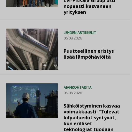
LVI-Pitkälä Group osti
nopeasti kasvaneen
yrityksen
LEHDEN ARTIKKELIT
06.08.2026
Puutteellinen eristys
lisää lämpöhäviöitä
AJANKOHTAISTA
05.08.2026
Sähköistyminen kasvaa
voimakkaasti: ”Tulevat
kilpailuedut syntyvät,
kun erilliset
teknologiat tuodaan