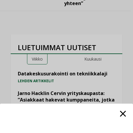
yhteen”
LUETUIMMAT UUTISET
Viikko
Kuukausi
Datakeskusurakointi on tekniikkalaji
LEHDEN ARTIKKELIT
Jarno Hacklin Cervin yrityskaupasta:
”Asiakkaat hakevat kumppaneita, jotka
yhdistävät useita teknisiä osaamisalueita
saman katon alle”
AJANKOHTAISTA
Sähköistyminen kasvaa voimakkaasti: