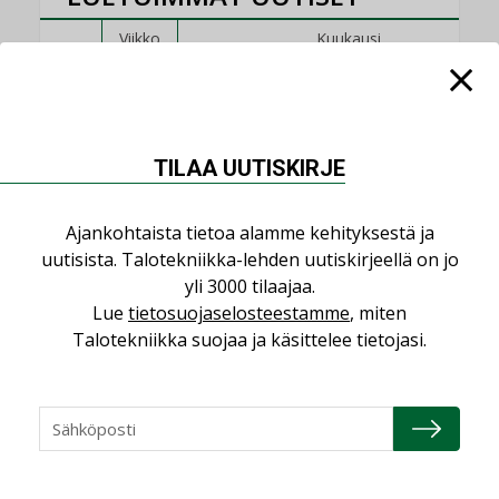
Viikko
Kuukausi
KATSO KAIKKI
TILAA UUTISKIRJE
Ajankohtaista tietoa alamme kehityksestä ja
NÄKÖKULMIA
uutisista. Talotekniikka-lehden uutiskirjeellä on jo
yli 3000 tilaajaa.
Lue
tietosuojaselosteestamme
, miten
Puheista tekoihin – uusin teknologia
Talotekniikka suojaa ja käsittelee tietojasi.
käyttöön kiinteistöissä
KOLUMNI
Sähköistäminen säästää euroja
KOLUMNI
Yli miljoona kotia on vailla toimivaa