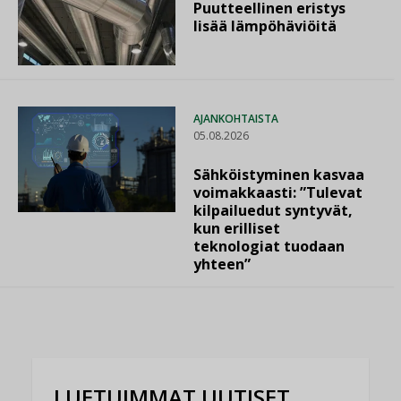
Puutteellinen eristys
lisää lämpöhäviöitä
AJANKOHTAISTA
05.08.2026
Sähköistyminen kasvaa
voimakkaasti: ”Tulevat
kilpailuedut syntyvät,
kun erilliset
teknologiat tuodaan
yhteen”
LUETUIMMAT UUTISET