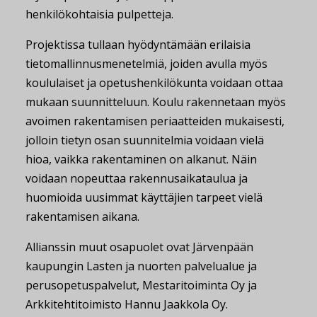
henkilökohtaisia pulpetteja.
Projektissa tullaan hyödyntämään erilaisia
tietomallinnusmenetelmiä, joiden avulla myös
koululaiset ja opetushenkilökunta voidaan ottaa
mukaan suunnitteluun. Koulu rakennetaan myös
avoimen rakentamisen periaatteiden mukaisesti,
jolloin tietyn osan suunnitelmia voidaan vielä
hioa, vaikka rakentaminen on alkanut. Näin
voidaan nopeuttaa rakennusaikataulua ja
huomioida uusimmat käyttäjien tarpeet vielä
rakentamisen aikana.
Allianssin muut osapuolet ovat Järvenpään
kaupungin Lasten ja nuorten palvelualue ja
perusopetuspalvelut, Mestaritoiminta Oy ja
Arkkitehtitoimisto Hannu Jaakkola Oy.