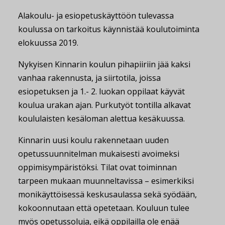
Alakoulu- ja esiopetuskäyttöön tulevassa
koulussa on tarkoitus käynnistää koulutoiminta
elokuussa 2019.
Nykyisen Kinnarin koulun pihapiiriin jää kaksi
vanhaa rakennusta, ja siirtotila, joissa
esiopetuksen ja 1.- 2. luokan oppilaat käyvät
koulua urakan ajan. Purkutyöt tontilla alkavat
koululaisten kesäloman alettua kesäkuussa.
Kinnarin uusi koulu rakennetaan uuden
opetussuunnitelman mukaisesti avoimeksi
oppimisympäristöksi. Tilat ovat toiminnan
tarpeen mukaan muunneltavissa – esimerkiksi
monikäyttöisessä keskusaulassa sekä syödään,
kokoonnutaan että opetetaan. Kouluun tulee
myös opetussoluja, eikä oppilailla ole enää