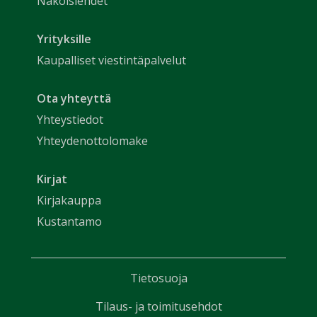
Näköislehdet
Yrityksille
Kaupalliset viestintäpalvelut
Ota yhteyttä
Yhteystiedot
Yhteydenottolomake
Kirjat
Kirjakauppa
Kustantamo
Tietosuoja
Tilaus- ja toimitusehdot