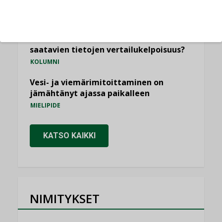
ilmanvaihtoa
KOLUMNI
Miten varmistetaan EPD-dokumenteista
saatavien tietojen vertailukelpoisuus?
KOLUMNI
Vesi- ja viemärimitoittaminen on
jämähtänyt ajassa paikalleen
MIELIPIDE
KATSO KAIKKI
NIMITYKSET