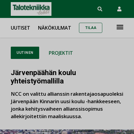
UUTISET
NÄKÖKULMAT
TILAA
PROJEKTIT
UUTINEN
Järvenpäähän koulu
yhteistyömallilla
NCC on valittu allianssin rakentajaosapuoleksi
Järvenpään Kinnarin uusi koulu -hankkeeseen,
jonka kehitysvaiheen allianssisopimus
allekirjoitettiin maaliskuussa.