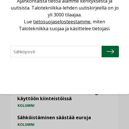
Ajankohtaista tietoa alamme kehityksestä ja
uutisista. Talotekniikka-lehden uutiskirjeellä on jo
Kaivamattomat menetelmät
yli 3000 tilaajaa.
vakiinnuttavat asemansa taloyhtiöissä
Lue
tietosuojaselosteestamme
, miten
,
LEHDEN ARTIKKELIT
TILAAJILLE
Talotekniikka suojaa ja käsittelee tietojasi.
KATSO KAIKKI
NÄKÖKULMIA
Puheista tekoihin – uusin teknologia
käyttöön kiinteistöissä
KOLUMNI
Sähköistäminen säästää euroja
KOLUMNI