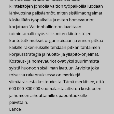
kiinteistöjen johdolla valtion työpaikoilla luodaan
lähivuosina pelisäännöt, miten sisäilmaongelmat
käsitellään työpaikalla ja miten homevauriot
korjataan. Valtionhallintoon laaditaan
toimintamalli myös sille, miten kiinteistöjen
kuntotutkimukset organisoidaan ja ennen pitkää
kaikille rakennuksille tehdään pitkän tähtäimen
korjausstrategia ja huolto- ja ylläpito-ohjelmat.
Kosteus- ja homevauriot ovat yksi suurimmista
syistä huonoon sisäilman laatuun. Arviolta joka
toisessa rakennuksessa on merkkejä
ylimääräisestä kosteudesta. Tämä merkitsee, että
600 000-800 000 suomalaista altistuu kosteuden
ja homeen aiheuttamille epäpuhtauksille
päivittäin.
Lähde: