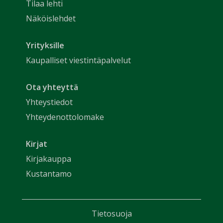
Tilaa lehti
Näköislehdet
Yrityksille
Kaupalliset viestintäpalvelut
Ota yhteyttä
Yhteystiedot
Yhteydenottolomake
Kirjat
Kirjakauppa
Kustantamo
Tietosuoja