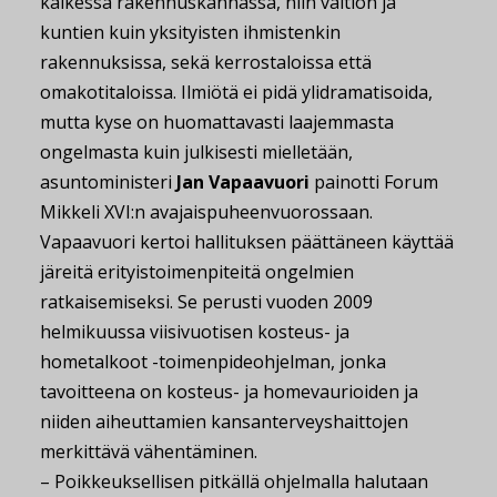
kaikessa rakennuskannassa, niin valtion ja
kuntien kuin yksityisten ihmistenkin
rakennuksissa, sekä kerrostaloissa että
omakotitaloissa. Ilmiötä ei pidä ylidramatisoida,
mutta kyse on huomattavasti laajemmasta
ongelmasta kuin julkisesti mielletään,
asuntoministeri
Jan Vapaavuori
painotti Forum
Mikkeli XVI:n avajaispuheenvuorossaan.
Vapaavuori kertoi hallituksen päättäneen käyttää
järeitä erityistoimenpiteitä ongelmien
ratkaisemiseksi. Se perusti vuoden 2009
helmikuussa viisivuotisen kosteus- ja
hometalkoot -toimenpideohjelman, jonka
tavoitteena on kosteus- ja homevaurioiden ja
niiden aiheuttamien kansanterveyshaittojen
merkittävä vähentäminen.
– Poikkeuksellisen pitkällä ohjelmalla halutaan