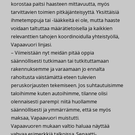
korostaa paitsi haasteen mittavuutta, myös
tarvittavien toimien pitkäjänteisyyttä. Yksittäisiä
ihmetemppuja tai -lääkkeitä ei ole, mutta haaste
voidaan taltuttaa määrätietoisella ja kaikkien
relevanttien tahojen koordinoidulla yhteistyöllä,
Vapaavuori linjasi.
– Viimeistään nyt meidän pitää oppia
säännöllisesti tutkimaan tai tutkituttamaan
rakennuksemme ja varaamaan jo ennalta
rahoitusta väistämättä eteen tulevien
peruskorjausten tekemiseen. Jos suhtautuisimme
taloihimme kuten autoihimme, tilanne olisi
olennaisesti parempi: niitä huollamme
säännöllisesti ja ymmärrämme, että se myös
maksaa, Vapaavuori muistutti.
Vapaavuoren mukaan valtio haluaa näyttää
vahvaa esimerkkiä talkoissa. Senaatti-