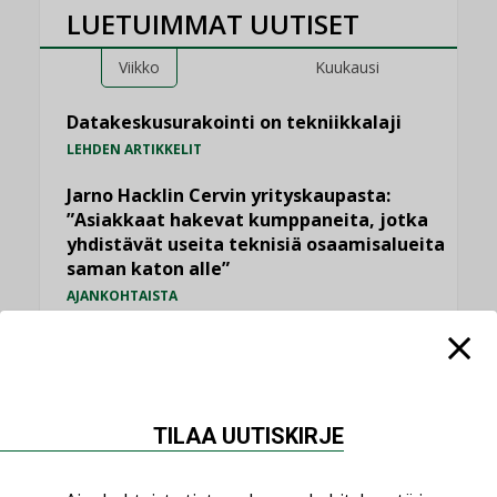
LUETUIMMAT UUTISET
Viikko
Kuukausi
Datakeskusurakointi on tekniikkalaji
LEHDEN ARTIKKELIT
Jarno Hacklin Cervin yrityskaupasta:
”Asiakkaat hakevat kumppaneita, jotka
yhdistävät useita teknisiä osaamisalueita
saman katon alle”
AJANKOHTAISTA
Sähköistyminen kasvaa voimakkaasti:
”Tulevat kilpailuedut syntyvät, kun
erilliset teknologiat tuodaan yhteen”
,
AJANKOHTAISTA
TILAAJILLE
TILAA UUTISKIRJE
Puutteellinen eristys lisää lämpöhäviöitä
LEHDEN ARTIKKELIT