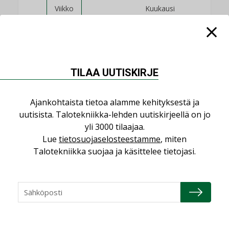
Viikko
Kuukausi
KATSO KAIKKI
TILAA UUTISKIRJE
Ajankohtaista tietoa alamme kehityksestä ja
NÄKÖKULMIA
uutisista. Talotekniikka-lehden uutiskirjeellä on jo
yli 3000 tilaajaa.
Puheista tekoihin – uusin teknologia
Lue
tietosuojaselosteestamme
, miten
käyttöön kiinteistöissä
Talotekniikka suojaa ja käsittelee tietojasi.
KOLUMNI
Sähköistäminen säästää euroja
KOLUMNI
Yli miljoona kotia on vailla toimivaa
ilmanvaihtoa