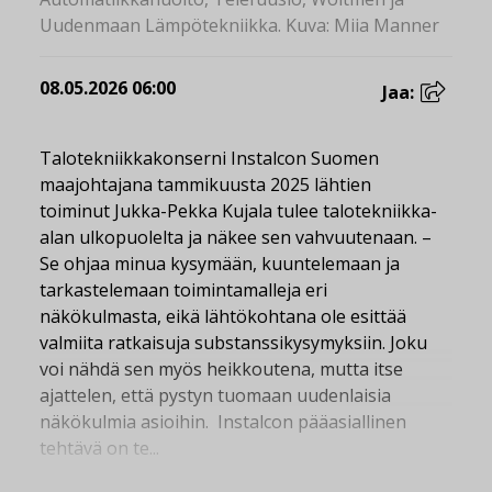
Uudenmaan Lämpötekniikka. Kuva: Miia Manner
08.05.2026 06:00
Jaa:
Talotekniikkakonserni Instalcon Suomen
maajohtajana tammikuusta 2025 lähtien
toiminut Jukka-Pekka Kujala tulee talotekniikka-
alan ulkopuolelta ja näkee sen vahvuutenaan. –
Se ohjaa minua kysymään, kuuntelemaan ja
tarkastelemaan toimintamalleja eri
näkökulmasta, eikä lähtökohtana ole esittää
valmiita ratkaisuja substanssikysymyksiin. Joku
voi nähdä sen myös heikkoutena, mutta itse
ajattelen, että pystyn tuomaan uudenlaisia
näkökulmia asioihin. Instalcon pääasiallinen
tehtävä on te...