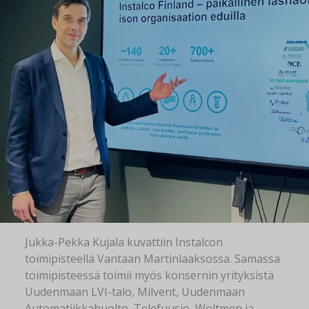
Jukka-Pekka Kujala kuvattiin Instalcon
toimipisteellä Vantaan Martinlaaksossa. Samassa
toimipisteessä toimii myös konsernin yrityksistä
Uudenmaan LVI-talo, Milvent, Uudenmaan
Automatiikkahuolto, Telefuusio, Woltmen ja