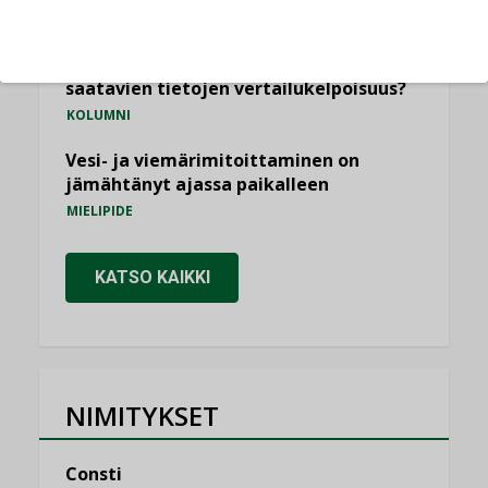
KOLUMNI
Miten varmistetaan EPD-dokumenteista
saatavien tietojen vertailukelpoisuus?
KOLUMNI
Vesi- ja viemärimitoittaminen on
jämähtänyt ajassa paikalleen
MIELIPIDE
KATSO KAIKKI
NIMITYKSET
Consti