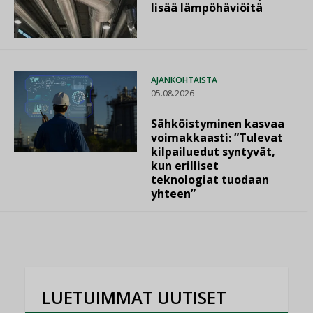
lisää lämpöhäviöitä
AJANKOHTAISTA
05.08.2026
Sähköistyminen kasvaa
voimakkaasti: ”Tulevat
kilpailuedut syntyvät,
kun erilliset
teknologiat tuodaan
yhteen”
LUETUIMMAT UUTISET