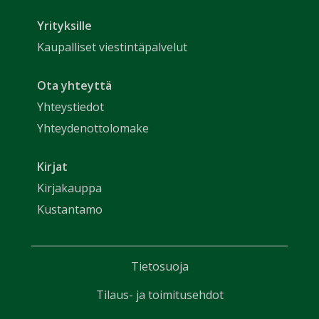
Yrityksille
Kaupalliset viestintäpalvelut
Ota yhteyttä
Yhteystiedot
Yhteydenottolomake
Kirjat
Kirjakauppa
Kustantamo
Tietosuoja
Tilaus- ja toimitusehdot