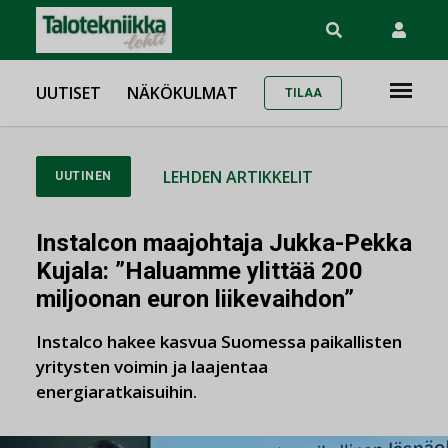
UUTISET
NÄKÖKULMAT
TILAA
LEHDEN ARTIKKELIT
UUTINEN
Instalcon maajohtaja Jukka-Pekka
Kujala: ”Haluamme ylittää 200
miljoonan euron liikevaihdon”
Instalco hakee kasvua Suomessa paikallisten
yritysten voimin ja laajentaa
energiaratkaisuihin.