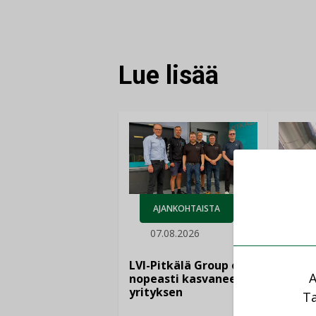
FACEBOOKISSA
LINKEDINISSÄ
LINKKI
Lue lisää
AJANKOHTAISTA
07.08.2026
LEH
06.
LVI-Pitkälä Group osti
A
nopeasti kasvaneen
yrityksen
Puutte
Ta
lisää 