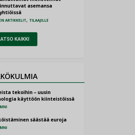
iinnuttavat asemansa
yhtiöissä
,
EN ARTIKKELIT
TILAAJILLE
KATSO KAIKKI
KÖKULMIA
ista tekoihin – uusin
ologia käyttöön kiinteistöissä
MNI
öistäminen säästää euroja
MNI