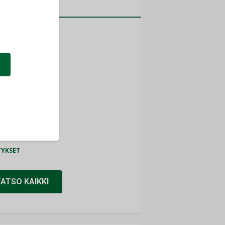
a
MITYKSET
ti
TYKSET
ir
TYKSET
nlund Oy
TYKSET
eider Electric
TYKSET
KATSO KAIKKI