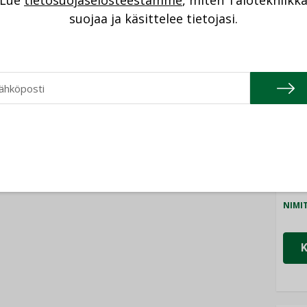
Lue
tietosuojaselosteestamme
, miten Talotekniikk
syntyvät, kun erilliset
NI
teknologiat tuodaan
suojaa ja käsittelee tietojasi.
yhteen”
Cons
NIMI
Refa
NIMI
Gra
NIMI
Schn
NIMI