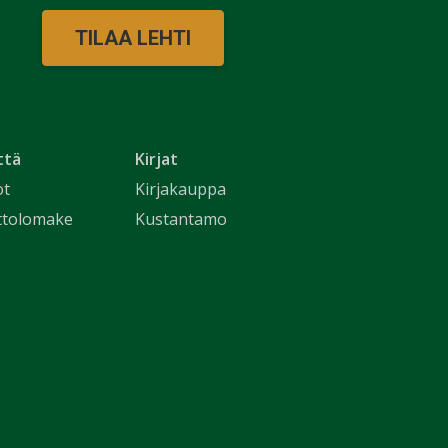
TILAA LEHTI
ttä
Kirjat
ot
Kirjakauppa
ttolomake
Kustantamo