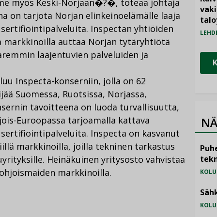
me myös Keski-Norjaan�?�, toteaa johtaja
vak
na on tarjota Norjan elinkeinoelämälle laaja
talo
 sertifiointipalveluita. Inspectan yhtiöiden
LEHD
 markkinoilla auttaa Norjan tytäryhtiötä
remmin laajentuvien palveluiden ja
uu Inspecta-konserniin, jolla on 62
kijää Suomessa, Ruotsissa, Norjassa,
nsernin tavoitteena on luoda turvallisuutta,
hjois-Euroopassa tarjoamalla kattava
NÄ
 sertifiointipalveluita. Inspecta on kasvanut
illä markkinoilla, joilla tekninen tarkastus
Puhe
uyrityksille. Heinäkuinen yritysosto vahvistaa
tekn
ohjoismaiden markkinoilla.
KOLU
Sähk
KOLU