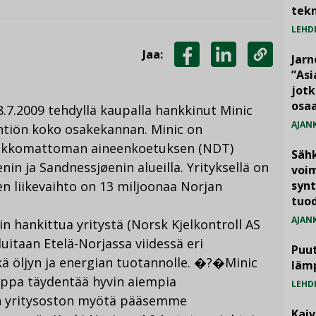
tekn
LEHD
Jaa:
Jarn
JAA
JAA
KOPIOI
”As
jotk
FACEBOOKISSA
LINKEDINISSÄ
LINKKI
osaa
.7.2009 tehdyllä kaupalla hankkinut Minic
AJAN
htiön koko osakekannan. Minic on
a rikkomattoman aineenkoetuksen (NDT)
Säh
in ja Sandnessjøenin alueilla. Yrityksellä on
voim
nen liikevaihto on 13 miljoonaa Norjan
synt
tuo
AJAN
n hankittua yritystä (Norsk Kjelkontroll AS
uitaan Etelä-Norjassa viidessä eri
Puut
kä öljyn ja energian tuotannolle. �?�Minic
läm
uppa täydentää hyvin aiempia
LEHD
n yritysoston myötä pääsemme
Kai