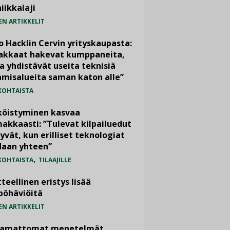
iikkalaji
EN ARTIKKELIT
o Hacklin Cervin yrityskaupasta:
iakkaat hakevat kumppaneita,
a yhdistävät useita teknisiä
misalueita saman katon alle”
KOHTAISTA
köistyminen kasvaa
akkaasti: ”Tulevat kilpailuedut
yvät, kun erilliset teknologiat
daan yhteen”
,
KOHTAISTA
TILAAJILLE
teellinen eristys lisää
pöhäviöitä
EN ARTIKKELIT
vamattomat menetelmät