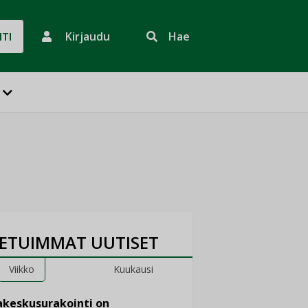
Kirjaudu
Hae
HTI
ETUIMMAT UUTISET
Viikko
Kuukausi
keskusurakointi on