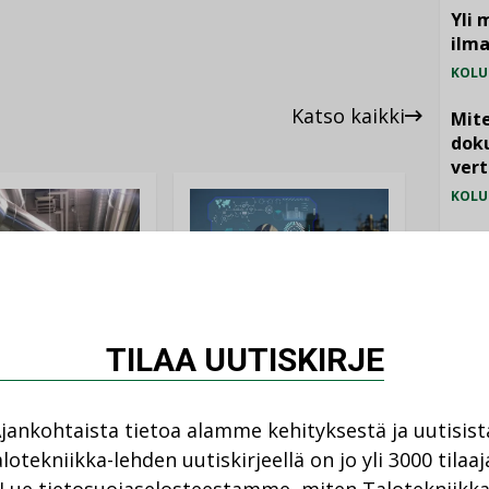
Yli 
ilm
KOLU
Katso kaikki
Mite
doku
vert
KOLU
Vesi
jämä
MIELI
AJANKOHTAISTA
TILAA UUTISKIRJE
DEN ARTIKKELIT
05.08.2026
08.2026
jankohtaista tietoa alamme kehityksestä ja uutisist
Sähköistyminen
kasvaa voimakkaasti:
ellinen eristys
lotekniikka-lehden uutiskirjeellä on jo yli 3000 tilaaj
”Tulevat kilpailuedut
lämpöhäviöitä