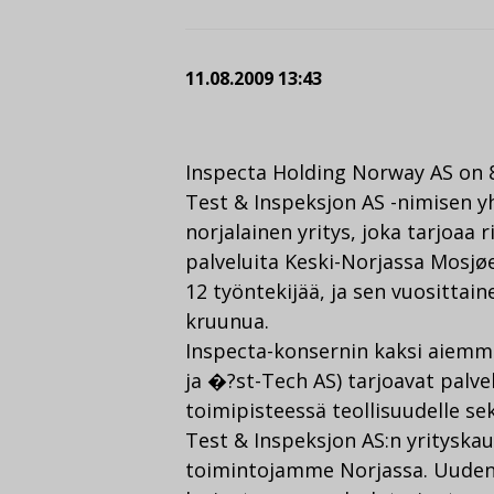
11.08.2009 13:43
Inspecta Holding Norway AS on 8
Test & Inspeksjon AS -nimisen y
norjalainen yritys, joka tarjoa
palveluita Keski-Norjassa Mosjøen
12 työntekijää, ja sen vuosittai
kruunua.
Inspecta-konsernin kaksi aiemmi
ja �?st-Tech AS) tarjoavat palvel
toimipisteessä teollisuudelle se
Test & Inspeksjon AS:n yrityska
toimintojamme Norjassa. Uude