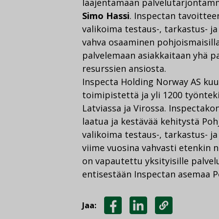
laajentamaan palvelutarjontam
Simo Hassi
. Inspectan tavoittee
valikoima testaus-, tarkastus- ja
vahva osaaminen pohjoismaisilla
palvelemaan asiakkaitaan yhä pa
resurssien ansiosta.
Inspecta Holding Norway AS kuul
toimipistettä ja yli 1200 työnte
Latviassa ja Virossa. Inspectako
laatua ja kestävää kehitystä Po
valikoima testaus-, tarkastus- ja
viime vuosina vahvasti etenkin ni
on vapautettu yksityisille palvel
entisestään Inspectan asemaa P
Jaa:
JAA
JAA
KOPIOI