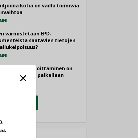
miljoona kotia on vailla toimivaa
anvaihtoa
MNI
n varmistetaan EPD-
menteista saatavien tietojen
ailukelpoisuus?
MNI
- ja viemärimitoittaminen on
htänyt ajassa paikalleen
PIDE
KATSO KAIKKI
a.
aa.