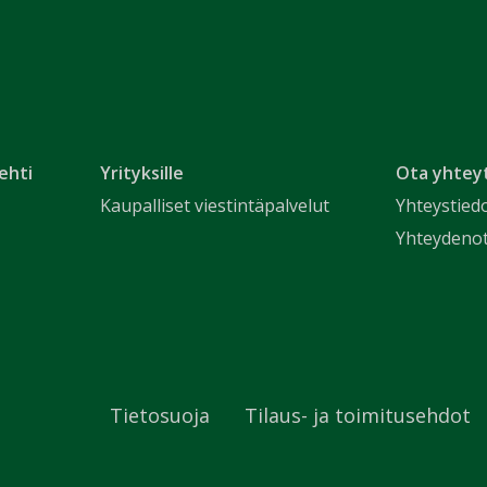
ehti
Yrityksille
Ota yhtey
Kaupalliset viestintäpalvelut
Yhteystied
Yhteydeno
Tietosuoja
Tilaus- ja toimitusehdot