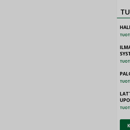
TU
HAL
TUOT
ILM
SYS
TUOT
PAL
TUOT
LAT
UP
TUOT