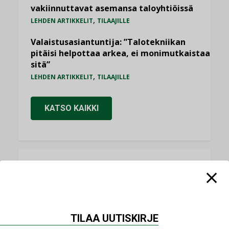
vakiinnuttavat asemansa taloyhtiöissä
,
LEHDEN ARTIKKELIT
TILAAJILLE
Valaistusasiantuntija: ”Talotekniikan
pitäisi helpottaa arkea, ei monimutkaistaa
sitä”
,
LEHDEN ARTIKKELIT
TILAAJILLE
KATSO KAIKKI
NÄKÖKULMIA
Puheista tekoihin – uusin teknologia
käyttöön kiinteistöissä
TILAA UUTISKIRJE
KOLUMNI