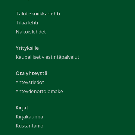
Talotekniikka-lehti
Tilaa lehti
Näköislehdet
Yrityksille
Kaupalliset viestintäpalvelut
Ota yhteyttä
Yhteystiedot
Yhteydenottolomake
Kirjat
Kirjakauppa
Kustantamo