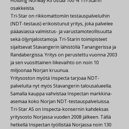
Holding Norway AS ostaa 100 % Tri-Starin
osakkeista.
Tri-Star on rikkomattomiin testauspalveluihin
(NDT-testaus) erikoistunut yritys, joka palvelee
pääasiassa valmistus- ja varustamoteollisuutta
sekä öljynjalostamoja. Tri-Starin toimipisteet
sijaitsevat Stavangerin lähistöllä Tanangerissa ja
Randabergissa. Yritys on perustettu vuonna 2003
ja sen vuosittainen liikevaihto on noin 10
miljoonaa Norjan kruunua.
Yritysoston myötä Inspecta tarjoaa NDT-
palveluita nyt myös Stavangerin talousalueella.
Samalla kauppa vahvistaa Inspectan markkina-
asemaa koko Norjan NDT-testauspalveluissa.
Tri-Star AS on Inspecta-konsernin kahdeksas
yritysosto Norjassa vuoden 2008 jälkeen. Tällä
hetkellä Inspectan työllistää Norjassa noin 130