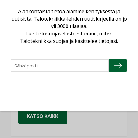
Sähköistäminen säästää euroja
Ajankohtaista tietoa alamme kehityksestä ja
KOLUMNI
uutisista. Talotekniikka-lehden uutiskirjeellä on jo
yli 3000 tilaajaa.
Yli miljoona kotia on vailla toimivaa
Lue
tietosuojaselosteestamme
, miten
ilmanvaihtoa
Talotekniikka suojaa ja käsittelee tietojasi.
KOLUMNI
Miten varmistetaan EPD-dokumenteista
saatavien tietojen vertailukelpoisuus?
KOLUMNI
Vesi- ja viemärimitoittaminen on
jämähtänyt ajassa paikalleen
MIELIPIDE
KATSO KAIKKI