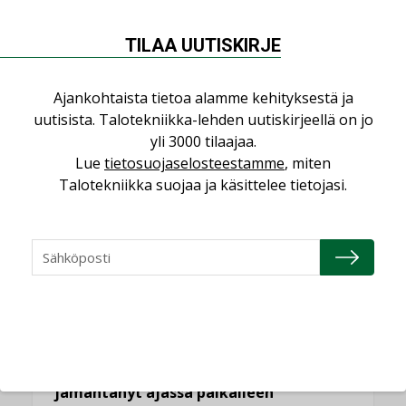
NÄKÖKULMIA
TILAA UUTISKIRJE
Puheista tekoihin – uusin teknologia
käyttöön kiinteistöissä
Ajankohtaista tietoa alamme kehityksestä ja
KOLUMNI
uutisista. Talotekniikka-lehden uutiskirjeellä on jo
yli 3000 tilaajaa.
Sähköistäminen säästää euroja
Lue
tietosuojaselosteestamme
, miten
KOLUMNI
Talotekniikka suojaa ja käsittelee tietojasi.
Yli miljoona kotia on vailla toimivaa
ilmanvaihtoa
KOLUMNI
Miten varmistetaan EPD-dokumenteista
saatavien tietojen vertailukelpoisuus?
KOLUMNI
Vesi- ja viemärimitoittaminen on
jämähtänyt ajassa paikalleen