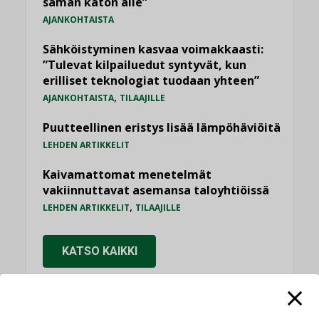
saman katon alle”
AJANKOHTAISTA
Sähköistyminen kasvaa voimakkaasti:
”Tulevat kilpailuedut syntyvät, kun
erilliset teknologiat tuodaan yhteen”
,
AJANKOHTAISTA
TILAAJILLE
Puutteellinen eristys lisää lämpöhäviöitä
LEHDEN ARTIKKELIT
Kaivamattomat menetelmät
vakiinnuttavat asemansa taloyhtiöissä
,
LEHDEN ARTIKKELIT
TILAAJILLE
KATSO KAIKKI