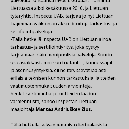
palvelutarjontaansa myös Liettuaan. Toiminta
Liettuassa alkoi kesäkuussa 2010, ja Liettuan
tytäryhtiö, Inspecta UAB, tarjoaa jo nyt Liettuan
laajimman valikoiman akkreditoituja tarkastus- ja
sertifiointipalveluja.
-Tällä hetkellä Inspecta UAB on Liettuan ainoa
tarkastus- ja sertifiointiyritys, joka pystyy
tarjoamaan näin monipuolisia palveluja. Suurin
osa asiakkaistamme on tuotanto-, kunnossapito-
ja asennusyrityksiä, eli he tarvitsevat laajasti
erilaisia teknisen kunnon tarkastuksia, laitteiden
vaatimustenmukaisuuden arviointeja,
henkilösertifiointia ja tuotteiden laadun
varmennusta, sanoo Inspectan Liettuan
maajohtaja
Mantas Andriuškevičius.
Tällä hetkellä selvä enemmistö liettualaisista