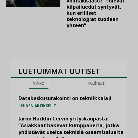
voimakkaasti: ”Tulevat
kilpailuedut syntyvät,
kun erilliset
teknologiat tuodaan
yhteen”
LUETUIMMAT UUTISET
Viikko
Kuukausi
Datakeskusurakointi on tekniikkalaji
LEHDEN ARTIKKELIT
Jarno Hacklin Cervin yrityskaupasta:
”Asiakkaat hakevat kumppaneita, jotka
yhdistävät useita teknisiä osaamisalueita