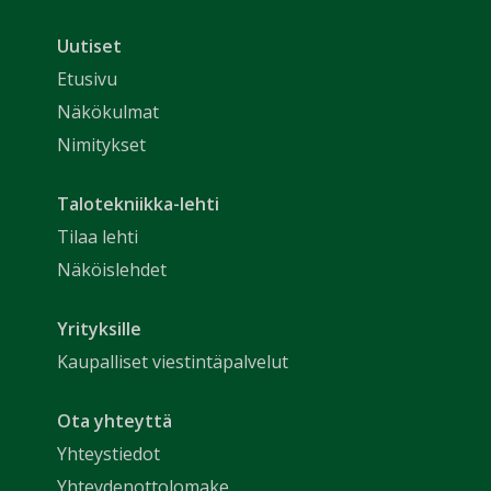
Uutiset
Etusivu
Näkökulmat
Nimitykset
Talotekniikka-lehti
Tilaa lehti
Näköislehdet
Yrityksille
Kaupalliset viestintäpalvelut
Ota yhteyttä
Yhteystiedot
Yhteydenottolomake