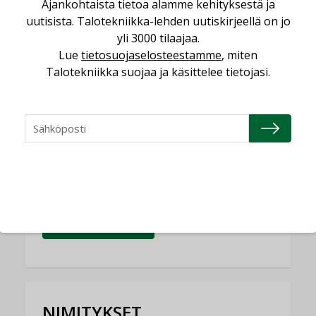
Ajankohtaista tietoa alamme kehityksestä ja
uutisista. Talotekniikka-lehden uutiskirjeellä on jo
Yli miljoona kotia on vailla toimivaa
ilmanvaihtoa
yli 3000 tilaajaa.
Lue
tietosuojaselosteestamme
, miten
KOLUMNI
Talotekniikka suojaa ja käsittelee tietojasi.
Miten varmistetaan EPD-dokumenteista
saatavien tietojen vertailukelpoisuus?
KOLUMNI
Vesi- ja viemärimitoittaminen on
jämähtänyt ajassa paikalleen
MIELIPIDE
KATSO KAIKKI
NIMITYKSET