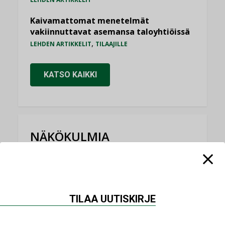
Kaivamattomat menetelmät
vakiinnuttavat asemansa taloyhtiöissä
,
LEHDEN ARTIKKELIT
TILAAJILLE
KATSO KAIKKI
NÄKÖKULMIA
Puheista tekoihin – uusin teknologia
käyttöön kiinteistöissä
KOLUMNI
TILAA UUTISKIRJE
Sähköistäminen säästää euroja
KOLUMNI