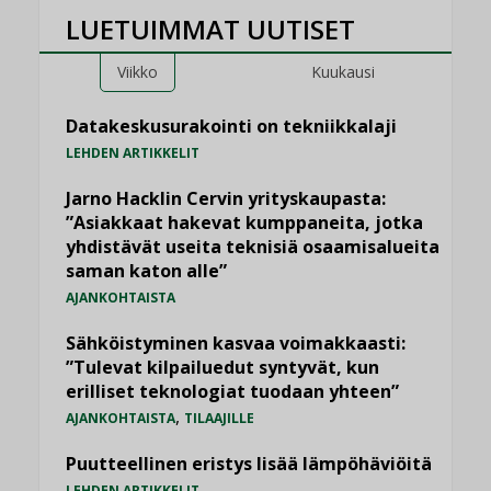
LUETUIMMAT UUTISET
Viikko
Kuukausi
Datakeskusurakointi on tekniikkalaji
LEHDEN ARTIKKELIT
Jarno Hacklin Cervin yrityskaupasta:
”Asiakkaat hakevat kumppaneita, jotka
yhdistävät useita teknisiä osaamisalueita
saman katon alle”
AJANKOHTAISTA
Sähköistyminen kasvaa voimakkaasti:
”Tulevat kilpailuedut syntyvät, kun
erilliset teknologiat tuodaan yhteen”
,
AJANKOHTAISTA
TILAAJILLE
Puutteellinen eristys lisää lämpöhäviöitä
LEHDEN ARTIKKELIT