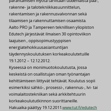
parantamisen myötä tarvitaan uudenlaista pää-,
rakenne- ja talotekniikkasuunnittelun,
rakentamisen ja rakennusvalvonnan sekä
tilaamisen ja rakennuttamisen osaamista.
Aalto PRO ja Tampereen teknillisen yliopiston
Edutech järjestävät ilmaisen 30 opintoviikon
laajuisen , oppisopimustyyppisen
energiatehokkuusasiantuntijan
täydennyskoulutuksen korkeakoulutetuille
19.1.2012 – 12.12.2012.
Kyseessä on monimuotokoulutusta, jossa
keskeistä on osallistujan oman työnantajan
kehittämiseen liittyvät tehtävät. Koulutus sopii
esimerkiksi sähkö-, prosessi-, rakennus-, lvi- tai
voimalaitostekniikan sekä arkkitehtuurin
korkeakoulututkinnon suorittaneille.
Hakuaika päättyy 19.12.2011.
www.tut.fi/edutech