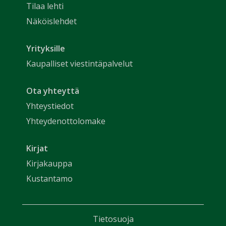
Tilaa lehti
Näköislehdet
Yrityksille
Kaupalliset viestintäpalvelut
Ota yhteyttä
Yhteystiedot
Yhteydenottolomake
Kirjat
Kirjakauppa
Kustantamo
Tietosuoja