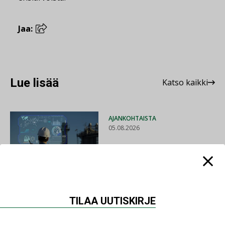
Jaa:
Lue lisää
Katso kaikki
AJANKOHTAISTA
05.08.2026
Sähköistyminen kasvaa
voimakkaasti: ”Tulevat
kilpailuedut syntyvät,
kun erilliset
teknologiat tuodaan
yhteen”
TILAA UUTISKIRJE