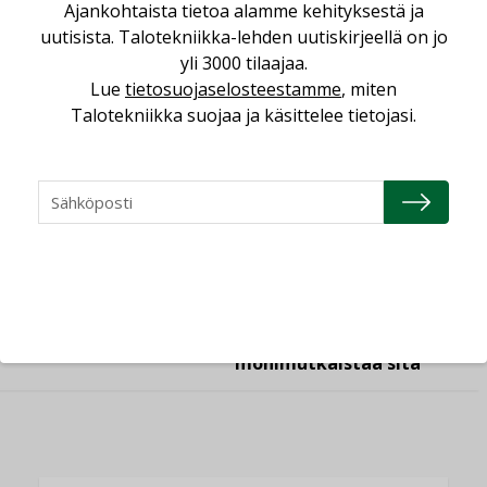
Ajankohtaista tietoa alamme kehityksestä ja
LEHDEN ARTIKKELIT
uutisista. Talotekniikka-lehden uutiskirjeellä on jo
04.08.2026
yli 3000 tilaajaa.
Lue
tietosuojaselosteestamme
, miten
Kaivamattomat
menetelmät
Talotekniikka suojaa ja käsittelee tietojasi.
vakiinnuttavat
asemansa taloyhtiöissä
LEHDEN ARTIKKELIT
03.08.2026
Valaistusasiantuntija:
”Talotekniikan pitäisi
helpottaa arkea, ei
monimutkaistaa sitä”