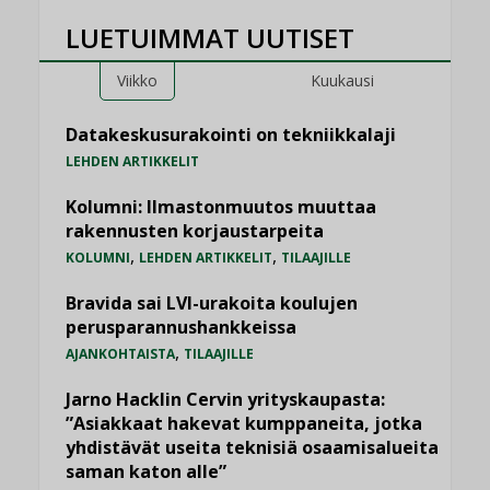
LUETUIMMAT UUTISET
Viikko
Kuukausi
Datakeskusurakointi on tekniikkalaji
LEHDEN ARTIKKELIT
Kolumni: Ilmastonmuutos muuttaa
rakennusten korjaustarpeita
,
,
KOLUMNI
LEHDEN ARTIKKELIT
TILAAJILLE
Bravida sai LVI-urakoita koulujen
perusparannushankkeissa
,
AJANKOHTAISTA
TILAAJILLE
Jarno Hacklin Cervin yrityskaupasta:
”Asiakkaat hakevat kumppaneita, jotka
yhdistävät useita teknisiä osaamisalueita
saman katon alle”