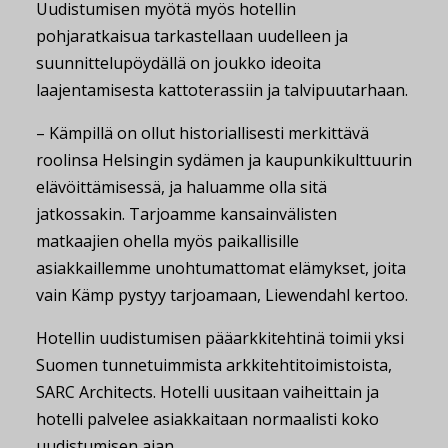
Uudistumisen myötä myös hotellin
pohjaratkaisua tarkastellaan uudelleen ja
suunnittelupöydällä on joukko ideoita
laajentamisesta kattoterassiin ja talvipuutarhaan.
– Kämpillä on ollut historiallisesti merkittävä
roolinsa Helsingin sydämen ja kaupunkikulttuurin
elävöittämisessä, ja haluamme olla sitä
jatkossakin. Tarjoamme kansainvälisten
matkaajien ohella myös paikallisille
asiakkaillemme unohtumattomat elämykset, joita
vain Kämp pystyy tarjoamaan, Liewendahl kertoo.
Hotellin uudistumisen pääarkkitehtinä toimii yksi
Suomen tunnetuimmista arkkitehtitoimistoista,
SARC Architects. Hotelli uusitaan vaiheittain ja
hotelli palvelee asiakkaitaan normaalisti koko
uudistumisen ajan.