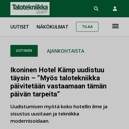
UUTISET
NÄKÖKULMAT
TILAA
AJANKOHTAISTA
UUTINEN
Ikoninen Hotel Kämp uudistuu
täysin – ”Myös talotekniikka
päivitetään vastaamaan tämän
päivän tarpeita”
Uudistumisen myötä koko hotellin ilme ja
sisustus uusitaan ja tekniikka
modernisoidaan.