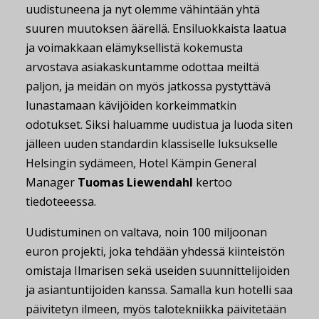
uudistuneena ja nyt olemme vähintään yhtä
suuren muutoksen äärellä. Ensiluokkaista laatua
ja voimakkaan elämyksellistä kokemusta
arvostava asiakaskuntamme odottaa meiltä
paljon, ja meidän on myös jatkossa pystyttävä
lunastamaan kävijöiden korkeimmatkin
odotukset. Siksi haluamme uudistua ja luoda siten
jälleen uuden standardin klassiselle luksukselle
Helsingin sydämeen, Hotel Kämpin General
Manager
Tuomas Liewendahl
kertoo
tiedoteeessa.
Uudistuminen on valtava, noin 100 miljoonan
euron projekti, joka tehdään yhdessä kiinteistön
omistaja Ilmarisen sekä useiden suunnittelijoiden
ja asiantuntijoiden kanssa. Samalla kun hotelli saa
päivitetyn ilmeen, myös talotekniikka päivitetään