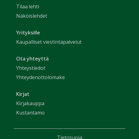
Tilaa lehti
Näköislehdet
Yrityksille
Kaupalliset viestintäpalvelut
Ota yhteyttä
Yhteystiedot
Yhteydenottolomake
Kirjat
Kirjakauppa
Kustantamo
Tietosuoja