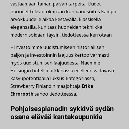
vastaamaan tämän päivän tarpeita. Uudet
huoneet tulevat olemaan kunnianosoitus Kämpin
arvokkuudelle aikaa kestävällä, klassisella
eleganssilla, kun taas huoneiden tekniikka
modernisoidaan täysin, tiedotteessa kerrotaan.
– Investoimme uudistumiseen historiallisen
paljon ja investoinnin laajuus kertoo varmasti
myös uudistumisen laajuudesta. Näemme
Helsingin hotellimarkkinassa edelleen valtavasti
kasvupotentiaalia luksus-kategoriassa,
Strawberry Finlandin maajohtaja
Erika
Ehrnrooth
sanoo tiedotteessa.
Pohjoisesplanadin sykkivä sydän
osana elävää kantakaupunkia