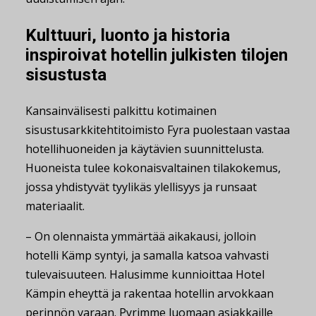
Kulttuuri, luonto ja historia
inspiroivat hotellin julkisten tilojen
sisustusta
Kansainvälisesti palkittu kotimainen
sisustusarkkitehtitoimisto Fyra puolestaan vastaa
hotellihuoneiden ja käytävien suunnittelusta.
Huoneista tulee kokonaisvaltainen tilakokemus,
jossa yhdistyvät tyylikäs ylellisyys ja runsaat
materiaalit.
– On olennaista ymmärtää aikakausi, jolloin
hotelli Kämp syntyi, ja samalla katsoa vahvasti
tulevaisuuteen. Halusimme kunnioittaa Hotel
Kämpin eheyttä ja rakentaa hotellin arvokkaan
perinnön varaan. Pyrimme luomaan asiakkaille