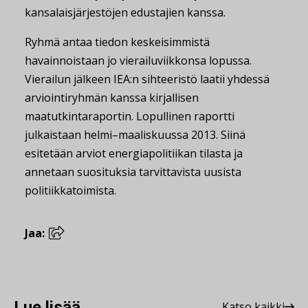
kansalaisjärjestöjen edustajien kanssa.
Ryhmä antaa tiedon keskeisimmistä
havainnoistaan jo vierailuviikkonsa lopussa.
Vierailun jälkeen IEA:n sihteeristö laatii yhdessä
arviointiryhmän kanssa kirjallisen
maatutkintaraportin. Lopullinen raportti
julkaistaan helmi–maaliskuussa 2013. Siinä
esitetään arviot energiapolitiikan tilasta ja
annetaan suosituksia tarvittavista uusista
politiikkatoimista.
Jaa:
Lue lisää
Katso kaikki