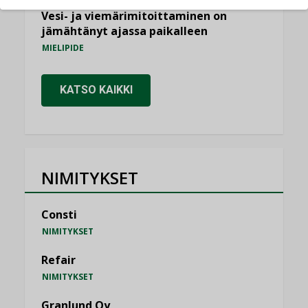
Vesi- ja viemärimitoittaminen on
jämähtänyt ajassa paikalleen
MIELIPIDE
KATSO KAIKKI
NIMITYKSET
Consti
NIMITYKSET
Refair
NIMITYKSET
Granlund Oy