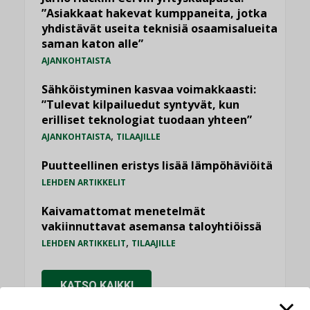
”Asiakkaat hakevat kumppaneita, jotka
yhdistävät useita teknisiä osaamisalueita
saman katon alle”
AJANKOHTAISTA
Sähköistyminen kasvaa voimakkaasti:
”Tulevat kilpailuedut syntyvät, kun
erilliset teknologiat tuodaan yhteen”
,
AJANKOHTAISTA
TILAAJILLE
Puutteellinen eristys lisää lämpöhäviöitä
LEHDEN ARTIKKELIT
Kaivamattomat menetelmät
vakiinnuttavat asemansa taloyhtiöissä
,
LEHDEN ARTIKKELIT
TILAAJILLE
KATSO KAIKKI