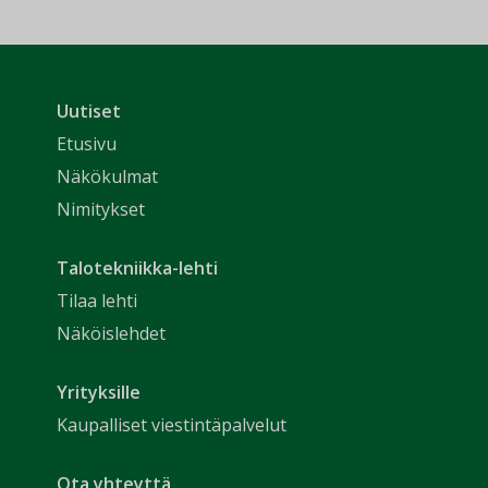
Uutiset
Etusivu
Näkökulmat
Nimitykset
Talotekniikka-lehti
Tilaa lehti
Näköislehdet
Yrityksille
Kaupalliset viestintäpalvelut
Ota yhteyttä