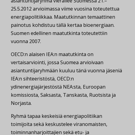
asiantuntijaryhmä vierailee Suomessa 21.–
25.5.2012 arvioimassa viime vuosina toteutettua
energiapolitiikkaa. Maatutkinnan temaattinen
painotus kohdistuu tällä kertaa bioenergiaan.
Suomen edellinen maatutkinta toteutettiin
vuonna 2007.
OECD:n alaisen IEA:n maatutkinta on
vertaisarviointi, jossa Suomea arvioivaan
asiantuntijaryhmään kuuluu tänä vuonna jäseniä
IEA:n sihteeristöstä, OECD:n
ydinenergiajärjestöstä NEA:sta, Euroopan
komissiosta, Saksasta, Tanskasta, Ruotsista ja
Norjasta.
Ryhmä tapaa keskeisiä energiapolitiikan
toimijoita sekä keskustelee viranomaisten,
toiminnanharjoittajien sekä etu- ja