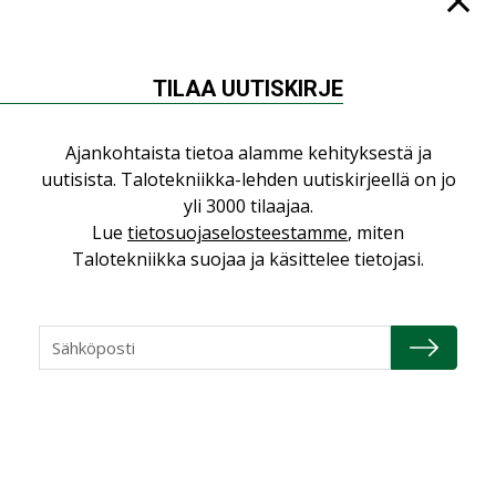
TILAA UUTISKIRJE
NÄKÖKULMIA
Ajankohtaista tietoa alamme kehityksestä ja
Puheista tekoihin – uusin teknologia
uutisista. Talotekniikka-lehden uutiskirjeellä on jo
käyttöön kiinteistöissä
yli 3000 tilaajaa.
KOLUMNI
Lue
tietosuojaselosteestamme
, miten
Sähköistäminen säästää euroja
Talotekniikka suojaa ja käsittelee tietojasi.
KOLUMNI
Yli miljoona kotia on vailla toimivaa
ilmanvaihtoa
KOLUMNI
Miten varmistetaan EPD-dokumenteista
saatavien tietojen vertailukelpoisuus?
KOLUMNI