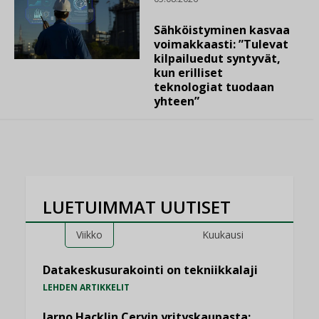
Sähköistyminen kasvaa
voimakkaasti: ”Tulevat
kilpailuedut syntyvät,
kun erilliset
teknologiat tuodaan
yhteen”
LUETUIMMAT UUTISET
Viikko
Kuukausi
Datakeskusurakointi on tekniikkalaji
LEHDEN ARTIKKELIT
Jarno Hacklin Cervin yrityskaupasta: