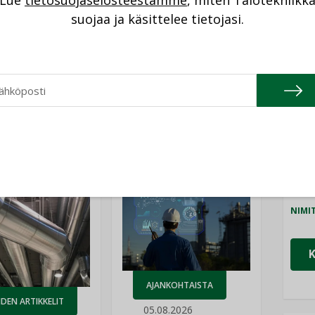
Lue
tietosuojaselosteestamme
, miten Talotekniikk
NI
suojaa ja käsittelee tietojasi.
HYVÄN RAKENTAMISEN PALKINTO
NCC
Cons
NIMI
Refa
NIMI
Katso kaikki
Gra
NIMI
Schn
NIMI
AJANKOHTAISTA
DEN ARTIKKELIT
05.08.2026