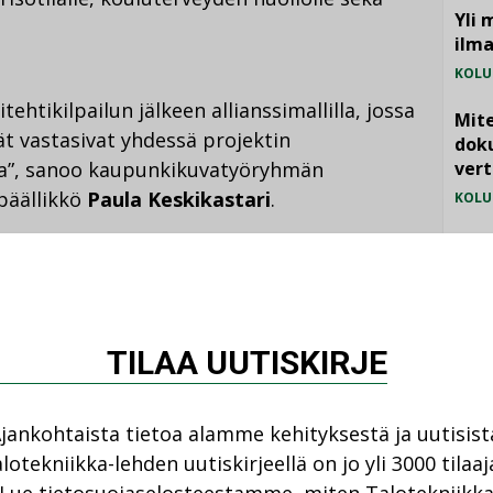
Yli 
ilm
KOLU
ehtikilpailun jälkeen allianssimallilla, jossa
Mite
jät vastasivat yhdessä projektin
doku
ta”, sanoo kaupunkikuvatyöryhmän
vert
päällikkö
Paula Keskikastari
.
KOLU
Vesi
jämä
puolten ammattitaito ja osaaminen
MIELI
yös talon tulevien käyttäjien ottaminen
kseen oli keskeistä”, sanoo
TILAA UUTISKIRJE
nista.
jankohtaista tietoa alamme kehityksestä ja uutisist
lotekniikka-lehden uutiskirjeellä on jo yli 3000 tilaaj
CAVERION