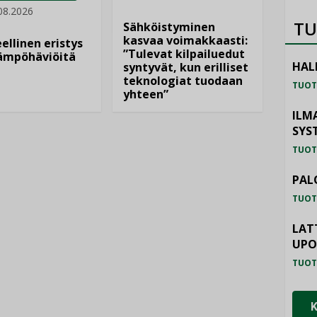
08.2026
TU
Sähköistyminen
kasvaa voimakkaasti:
ellinen eristys
”Tulevat kilpailuedut
lämpöhäviöitä
HAL
syntyvät, kun erilliset
teknologiat tuodaan
TUOT
yhteen”
ILM
SYS
TUOT
PAL
TUOT
LAT
UP
TUOT