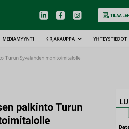
TILAA LE
MEDIAMYYNTI
KIRJAKAUPPA
YHTEYSTIEDOT
o Turun Syvälahden monitoimitalolle
LU
en palkinto Turun
oimitalolle
Data