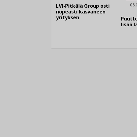
06.
LVI-Pitkälä Group osti
nopeasti kasvaneen
yrityksen
Puutte
lisää 