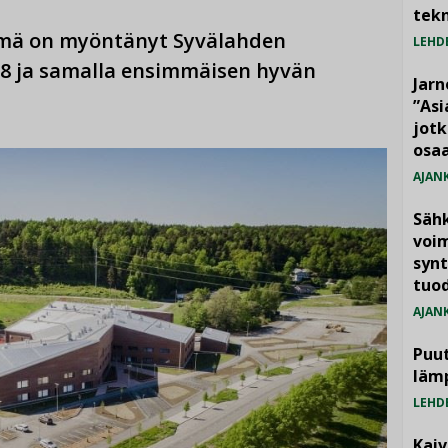
tekn
mä on myöntänyt Syvälahden
LEHD
18 ja samalla ensimmäisen hyvän
Jarn
”As
jotk
osaa
AJAN
Säh
voim
synt
tuo
AJAN
Puut
läm
LEHD
Kai