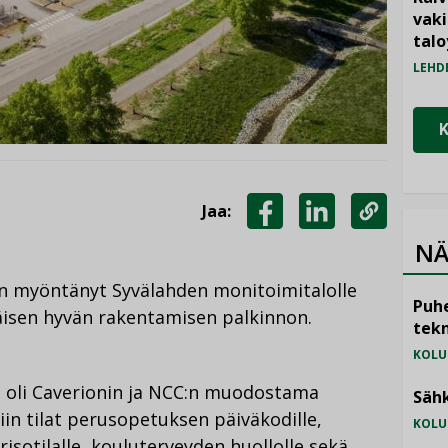
vak
talo
LEHD
Jaa:
JAA
JAA
KOPIOI
NÄ
FACEBOOKISSA
LINKEDINISSÄ
LINKKI
 myöntänyt Syvälahden monitoimitalolle
Puhe
isen hyvän rakentamisen palkinnon.
tekn
KOLU
 oli Caverionin ja NCC:n muodostama
Sähk
in tilat perusopetuksen päiväkodille,
KOLU
orisotilalle, kouluterveyden huollolle sekä