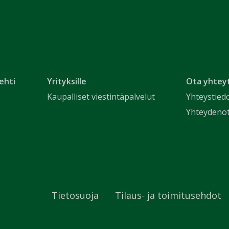
ehti
Yrityksille
Ota yhtey
Kaupalliset viestintäpalvelut
Yhteystied
Yhteydeno
Tietosuoja
Tilaus- ja toimitusehdot