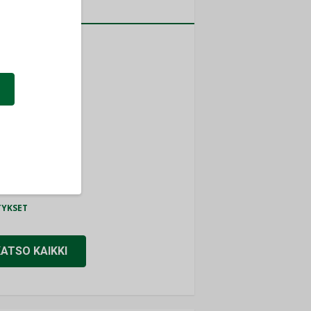
a
MITYKSET
ti
TYKSET
ir
TYKSET
nlund Oy
TYKSET
eider Electric
TYKSET
KATSO KAIKKI