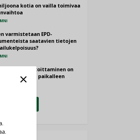
miljoona kotia on vailla toimivaa
anvaihtoa
MNI
n varmistetaan EPD-
menteista saatavien tietojen
ailukelpoisuus?
MNI
- ja viemärimitoittaminen on
htänyt ajassa paikalleen
PIDE
KATSO KAIKKI
a.
aa.