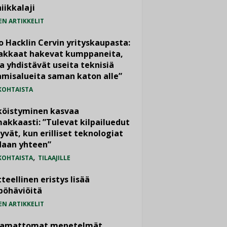
iikkalaji
EN ARTIKKELIT
o Hacklin Cervin yrityskaupasta:
iakkaat hakevat kumppaneita,
a yhdistävät useita teknisiä
misalueita saman katon alle”
KOHTAISTA
köistyminen kasvaa
akkaasti: ”Tulevat kilpailuedut
yvät, kun erilliset teknologiat
daan yhteen”
,
KOHTAISTA
TILAAJILLE
teellinen eristys lisää
pöhäviöitä
EN ARTIKKELIT
vamattomat menetelmät