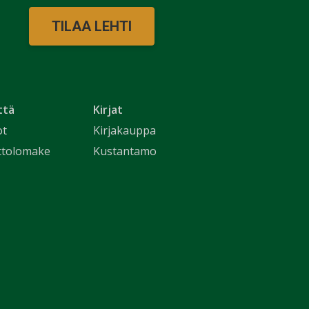
TILAA LEHTI
ttä
Kirjat
ot
Kirjakauppa
ttolomake
Kustantamo