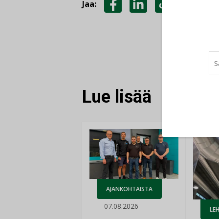
Jaa:
JAA
JAA
KOPIOI
FACEBOOKISSA
LINKEDINISSÄ
LINKKI
Lue lisää
AJANKOHTAISTA
07.08.2026
LEH