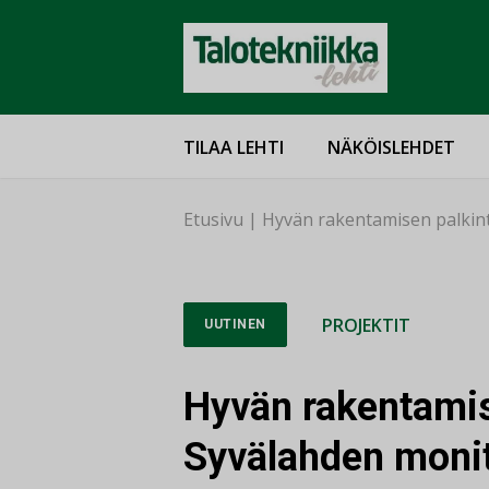
TILAA LEHTI
NÄKÖISLEHDET
Etusivu
|
Hyvän rakentamisen palkint
PROJEKTIT
UUTINEN
Hyvän rakentamis
Syvälahden monit