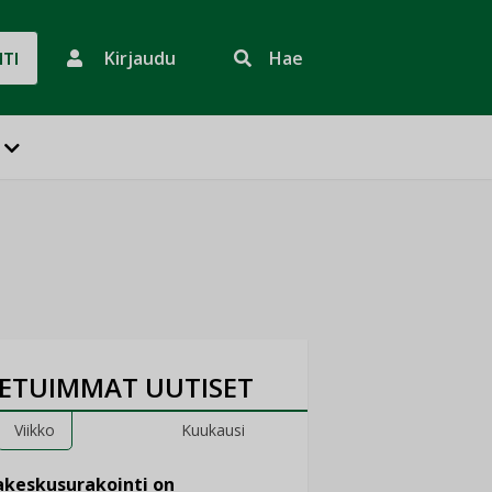
Kirjaudu
Hae
HTI
ETUIMMAT UUTISET
Viikko
Kuukausi
keskusurakointi on