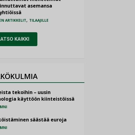
iinnuttavat asemansa
yhtiöissä
,
EN ARTIKKELIT
TILAAJILLE
KATSO KAIKKI
KÖKULMIA
ista tekoihin – uusin
ologia käyttöön kiinteistöissä
MNI
öistäminen säästää euroja
MNI