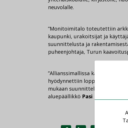
neuvolalle.
”Monitoimitalo toteutettiin arkkit
kaupunki, urakoitsijat ja käyttä
suunnittelusta ja rakentamises
puheenjohtaja, Turun kaavoitus
”Allianssimallissa kaikkien osa
hyödynnettiin lopputulokseen. M
mukaan suunnitteluun ja toteutu
aluepäällikkö
Pasi Leino
Caverio
A
Ta