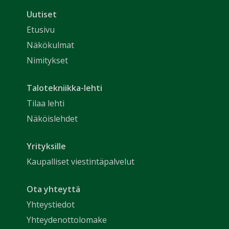
Uutiset
Etusivu
Näkökulmat
Nimitykset
Talotekniikka-lehti
Tilaa lehti
Näköislehdet
Yrityksille
Kaupalliset viestintäpalvelut
Ota yhteyttä
Yhteystiedot
Yhteydenottolomake