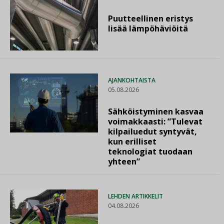
Puutteellinen eristys
lisää lämpöhäviöitä
AJANKOHTAISTA
05.08.2026
Sähköistyminen kasvaa
voimakkaasti: ”Tulevat
kilpailuedut syntyvät,
kun erilliset
teknologiat tuodaan
yhteen”
LEHDEN ARTIKKELIT
04.08.2026