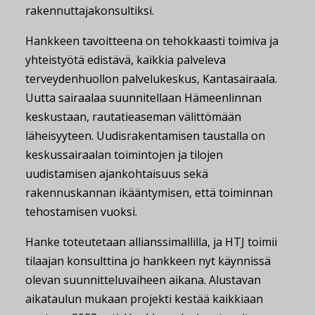
rakennuttajakonsultiksi.
Hankkeen tavoitteena on tehokkaasti toimiva ja
yhteistyötä edistävä, kaikkia palveleva
terveydenhuollon palvelukeskus, Kantasairaala.
Uutta sairaalaa suunnitellaan Hämeenlinnan
keskustaan, rautatieaseman välittömään
läheisyyteen. Uudisrakentamisen taustalla on
keskussairaalan toimintojen ja tilojen
uudistamisen ajankohtaisuus sekä
rakennuskannan ikääntymisen, että toiminnan
tehostamisen vuoksi.
Hanke toteutetaan allianssimallilla, ja HTJ toimii
tilaajan konsulttina jo hankkeen nyt käynnissä
olevan suunnitteluvaiheen aikana. Alustavan
aikataulun mukaan projekti kestää kaikkiaan