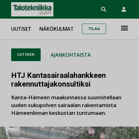
UUTISET
NÄKÖKULMAT
TILAA
AJANKOHTAISTA
UUTINEN
HTJ Kantasairaalahankkeen
rakennuttajakonsultiksi
Kanta-Hämeen maakunnassa suunnitellaan
uuden sukupolven sairaalan rakentamista
Hämeenlinnan keskustan tuntumaan.