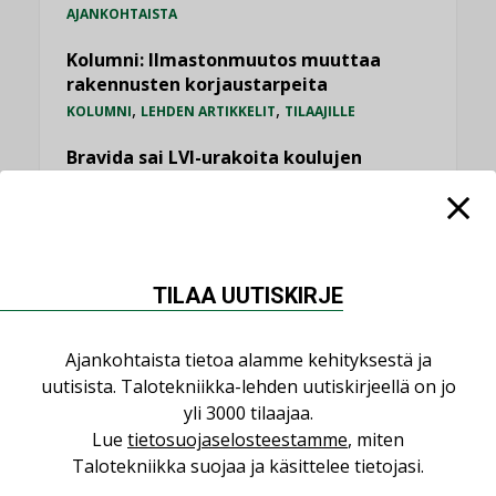
AJANKOHTAISTA
Kolumni: Ilmastonmuutos muuttaa
rakennusten korjaustarpeita
,
,
KOLUMNI
LEHDEN ARTIKKELIT
TILAAJILLE
Bravida sai LVI-urakoita koulujen
perusparannushankkeissa
,
AJANKOHTAISTA
TILAAJILLE
Kaivamattomat menetelmät
vakiinnuttavat asemansa taloyhtiöissä
TILAA UUTISKIRJE
,
LEHDEN ARTIKKELIT
TILAAJILLE
Ajankohtaista tietoa alamme kehityksestä ja
KATSO KAIKKI
uutisista. Talotekniikka-lehden uutiskirjeellä on jo
yli 3000 tilaajaa.
Lue
tietosuojaselosteestamme
, miten
Talotekniikka suojaa ja käsittelee tietojasi.