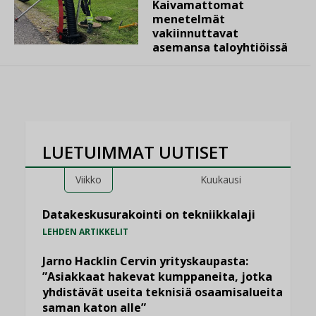
Kaivamattomat
menetelmät
vakiinnuttavat
asemansa taloyhtiöissä
LUETUIMMAT UUTISET
Viikko
Kuukausi
Datakeskusurakointi on tekniikkalaji
LEHDEN ARTIKKELIT
Jarno Hacklin Cervin yrityskaupasta:
”Asiakkaat hakevat kumppaneita, jotka
yhdistävät useita teknisiä osaamisalueita
saman katon alle”