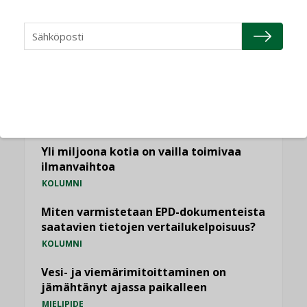
NÄKÖKULMIA
Puheista tekoihin – uusin teknologia
käyttöön kiinteistöissä
KOLUMNI
Sähköistäminen säästää euroja
KOLUMNI
Yli miljoona kotia on vailla toimivaa
ilmanvaihtoa
KOLUMNI
Miten varmistetaan EPD-dokumenteista
saatavien tietojen vertailukelpoisuus?
KOLUMNI
Vesi- ja viemärimitoittaminen on
jämähtänyt ajassa paikalleen
MIELIPIDE