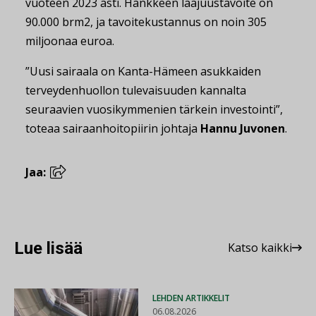
vuoteen 2023 asti. Hankkeen laajuustavoite on
90.000 brm2, ja tavoitekustannus on noin 305
miljoonaa euroa.
”Uusi sairaala on Kanta-Hämeen asukkaiden
terveydenhuollon tulevaisuuden kannalta
seuraavien vuosikymmenien tärkein investointi”,
toteaa sairaanhoitopiirin johtaja
Hannu Juvonen
.
Jaa:
Lue lisää
Katso kaikki
LEHDEN ARTIKKELIT
06.08.2026