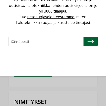
Yli miljoona kotia on vailla toimivaa
uutisista. Talotekniikka-lehden uutiskirjeellä on jo
ilmanvaihtoa
yli 3000 tilaajaa.
KOLUMNI
Lue
tietosuojaselosteestamme
, miten
Talotekniikka suojaa ja käsittelee tietojasi.
Miten varmistetaan EPD-dokumenteista
saatavien tietojen vertailukelpoisuus?
KOLUMNI
Vesi- ja viemärimitoittaminen on
jämähtänyt ajassa paikalleen
MIELIPIDE
KATSO KAIKKI
NIMITYKSET