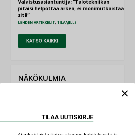
Valaistusasiantuntija: ”Talotekniikan
pitäisi helpottaa arkea, ei monimutkaistaa
sitä”
,
LEHDEN ARTIKKELIT
TILAAJILLE
KATSO KAIKKI
NÄKÖKULMIA
Puheista tekoihin – uusin teknologia
käyttöön kiinteistöissä
KOLUMNI
TILAA UUTISKIRJE
Sähköistäminen säästää euroja
KOLUMNI
Ajankohtaista tietoa alamme kehityksestä ja