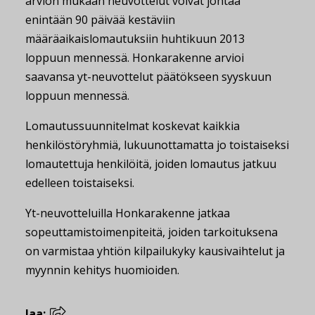
arvion mukaan neuvottelut voivat johtaa
enintään 90 päivää kestäviin
määräaikaislomautuksiin huhtikuun 2013
loppuun mennessä. Honkarakenne arvioi
saavansa yt-neuvottelut päätökseen syyskuun
loppuun mennessä.
Lomautussuunnitelmat koskevat kaikkia
henkilöstöryhmiä, lukuunottamatta jo toistaiseksi
lomautettuja henkilöitä, joiden lomautus jatkuu
edelleen toistaiseksi.
Yt-neuvotteluilla Honkarakenne jatkaa
sopeuttamistoimenpiteitä, joiden tarkoituksena
on varmistaa yhtiön kilpailukyky kausivaihtelut ja
myynnin kehitys huomioiden.
Jaa: