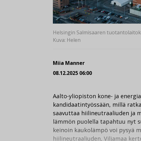
Helsingin Salmisaaren tuotantolaitokse
Kuva: Helen
Miia Manner
08.12.2025 06:00
Aalto-yliopiston kone- ja energia
kandidaatintyössään, millä ratk
saavuttaa hiilineutraaliuden ja 
lämmön puolella tapahtuu nyt su
keinoin kaukolämpö voi pysyä mu
hiilineutraaliuden, Viljamaa ke