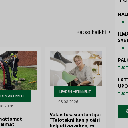
HAL
TUOT
Katso kaikki
ILM
SYS
TUOT
PAL
TUOT
LAT
UP
LEHDEN ARTIKKELIT
TUOT
DEN ARTIKKELIT
03.08.2026
08.2026
Valaistusasiantuntija:
mattomat
”Talotekniikan pitäisi
elmät
helpottaa arkea, ei