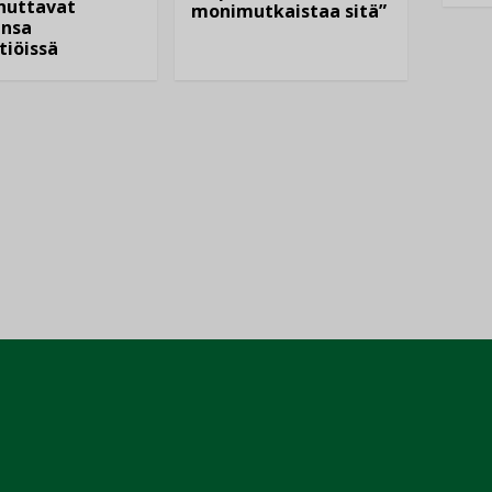
nuttavat
monimutkaistaa sitä”
nsa
tiöissä