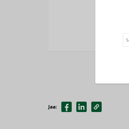
Ole
K
Jaa:
JAA
JAA
KOPIOI
FACEBOOKISSA
LINKEDINISSÄ
LINKKI