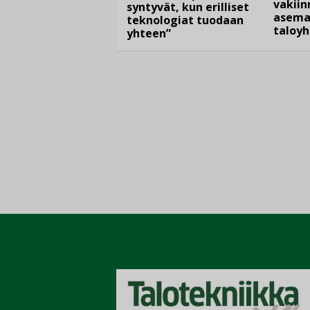
vakiin
syntyvät, kun erilliset
asema
teknologiat tuodaan
taloyh
yhteen”