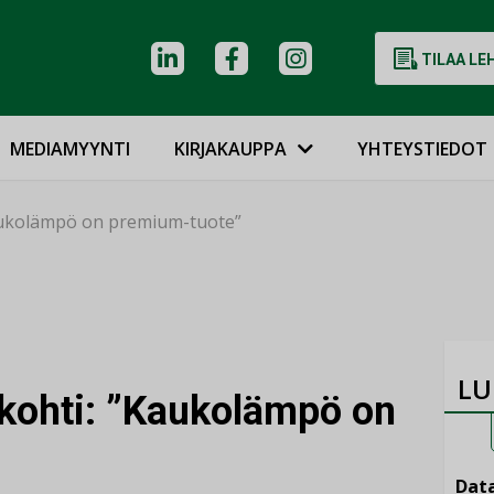
TILAA LE
MEDIAMYYNTI
KIRJAKAUPPA
YHTEYSTIEDOT
”Kaukolämpö on premium-tuote”
LU
a kohti: ”Kaukolämpö on
Data