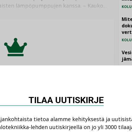
laisten lämpöpumppujen kanssa. – Kauko...
KOLU
Mite
doku
vert
KOLU
Vesi
jämä
MIELI
eli on tarjolla vain
ka-lehden tilaajille.
TILAA UUTISKIRJE
TILAA LEHTI
jankohtaista tietoa alamme kehityksestä ja uutisist
NI
lotekniikka-lehden uutiskirjeellä on jo yli 3000 tilaaj