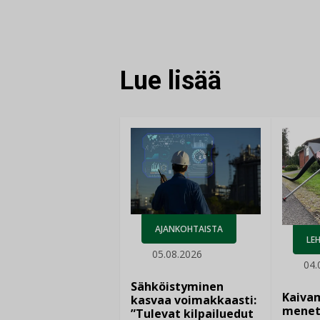
Lue lisää
AJANKOHTAISTA
LEH
05.08.2026
04.
Sähköistyminen
Kaiva
kasvaa voimakkaasti:
menet
”Tulevat kilpailuedut