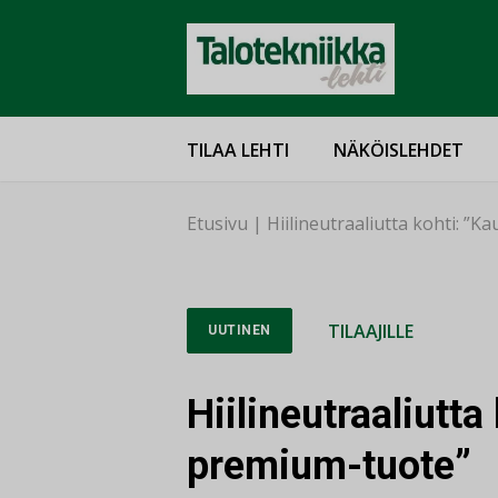
TILAA LEHTI
NÄKÖISLEHDET
Etusivu
|
Hiilineutraaliutta kohti: 
TILAAJILLE
UUTINEN
Hiilineutraaliutt
premium-tuote”