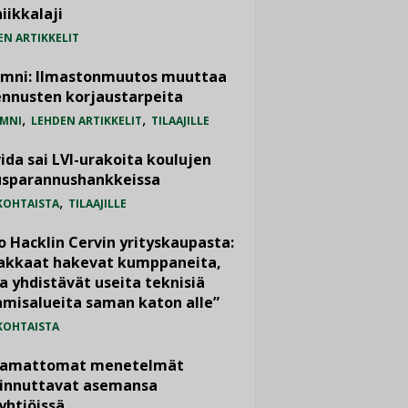
iikkalaji
EN ARTIKKELIT
umni: Ilmastonmuutos muuttaa
nnusten korjaustarpeita
,
,
MNI
LEHDEN ARTIKKELIT
TILAAJILLE
ida sai LVI-urakoita koulujen
usparannushankkeissa
,
KOHTAISTA
TILAAJILLE
o Hacklin Cervin yrityskaupasta:
iakkaat hakevat kumppaneita,
a yhdistävät useita teknisiä
misalueita saman katon alle”
KOHTAISTA
vamattomat menetelmät
iinnuttavat asemansa
yhtiöissä