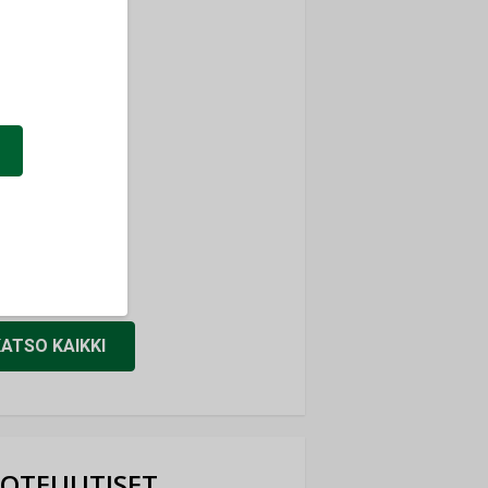
a
ti
TYKSET
ir
TYKSET
nlund Oy
TYKSET
eider Electric
TYKSET
KATSO KAIKKI
OTEUUTISET