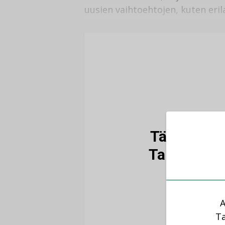
uusien vaihtoehtojen, kuten eri
Tämä artikk
Talotekniik
A
Ta