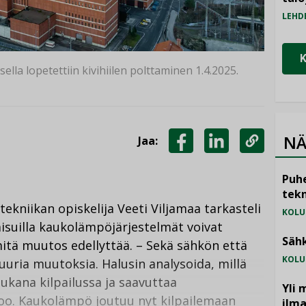
LEHD
lla lopetettiin kivihiilen polttaminen 1.4.2025.
NÄ
Jaa:
JAA
JAA
KOPIOI
FACEBOOKISSA
LINKEDINISSÄ
LINKKI
Puhe
tekn
tekniikan opiskelija Veeti Viljamaa tarkasteli
KOLU
aisuilla kaukolämpöjärjestelmät voivat
Sähk
mitä muutos edellyttää. – Sekä sähkön että
KOLU
uria muutoksia. Halusin analysoida, millä
kana kilpailussa ja saavuttaa
Yli 
rtoo. Kaukolämpö joutuu nyt kilpailemaan
ilm