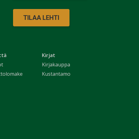
TILAA LEHTI
ttä
Kirjat
ot
Kirjakauppa
ttolomake
Kustantamo