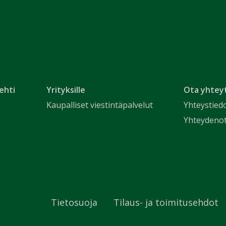
ehti
Yrityksille
Ota yhtey
Kaupalliset viestintäpalvelut
Yhteystied
Yhteydeno
Tietosuoja
Tilaus- ja toimitusehdot