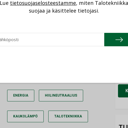
Lue
tietosuojaselosteestamme
, miten Talotekniikk
Cons
tko jo tilaaja?
suojaa ja käsittelee tietojasi.
NIMI
Refa
IRJAUDU SISÄÄN
NIMI
Gra
NIMI
Schn
NIMI
ENERGIA
HIILINEUTRAALIUS
KAUKOLÄMPÖ
TALOTEKNIIKKA
TU