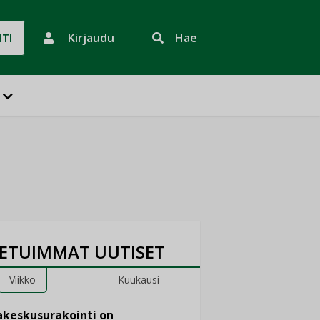
Kirjaudu
Hae
HTI
ETUIMMAT UUTISET
Viikko
Kuukausi
keskusurakointi on