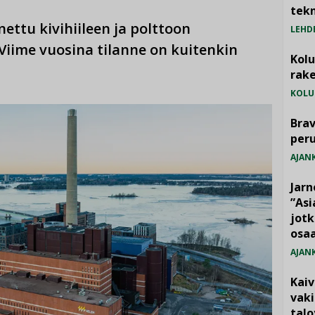
tekn
ttu kivihiileen ja polttoon
LEHD
Viime vuosina tilanne on kuitenkin
Kol
rake
KOLU
Brav
per
AJAN
Jarn
”As
jotk
osaa
AJAN
Kai
vak
talo