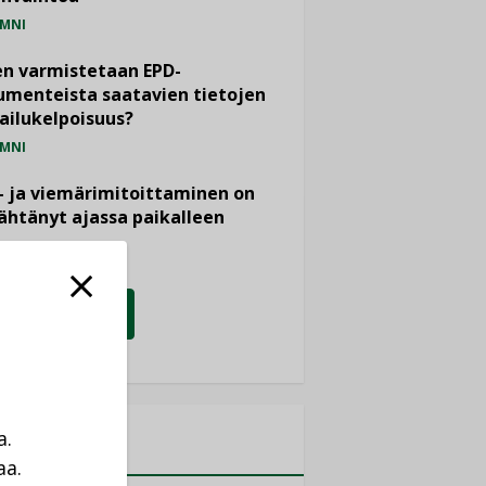
MNI
n varmistetaan EPD-
menteista saatavien tietojen
ailukelpoisuus?
MNI
- ja viemärimitoittaminen on
htänyt ajassa paikalleen
PIDE
KATSO KAIKKI
a.
MITYKSET
aa.