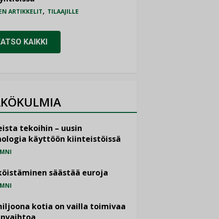
,
EN ARTIKKELIT
TILAAJILLE
KATSO KAIKKI
KÖKULMIA
ista tekoihin – uusin
ologia käyttöön kiinteistöissä
MNI
öistäminen säästää euroja
MNI
miljoona kotia on vailla toimivaa
anvaihtoa