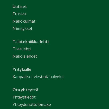
Uutiset
Etusivu
Näkökulmat
Nimitykset
Talotekniikka-lehti
Tilaa lehti
Näköislehdet
Yrityksille
Kaupalliset viestintäpalvelut
Ota yhteyttä
Yhteystiedot
Yhteydenottolomake