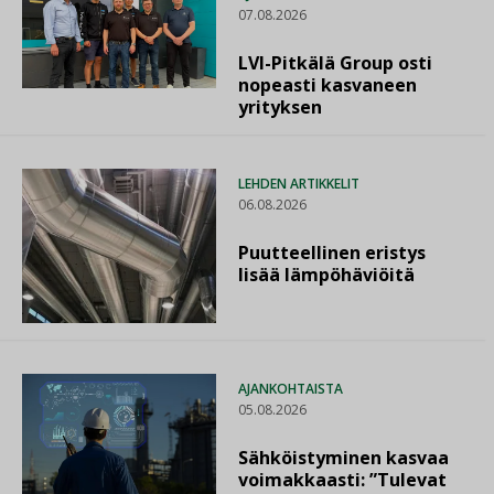
07.08.2026
LVI-Pitkälä Group osti
nopeasti kasvaneen
yrityksen
LEHDEN ARTIKKELIT
06.08.2026
Puutteellinen eristys
lisää lämpöhäviöitä
AJANKOHTAISTA
05.08.2026
Sähköistyminen kasvaa
voimakkaasti: ”Tulevat