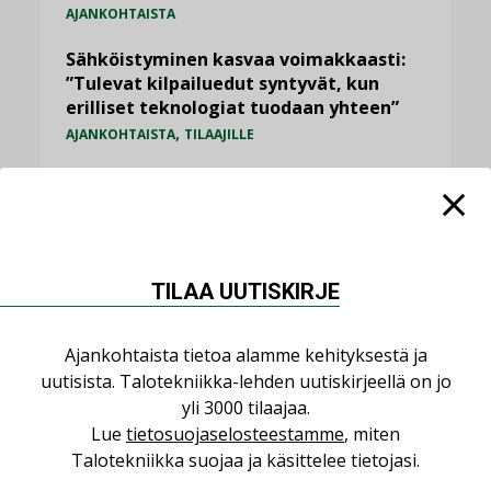
AJANKOHTAISTA
Sähköistyminen kasvaa voimakkaasti:
”Tulevat kilpailuedut syntyvät, kun
erilliset teknologiat tuodaan yhteen”
,
AJANKOHTAISTA
TILAAJILLE
Puutteellinen eristys lisää lämpöhäviöitä
LEHDEN ARTIKKELIT
Kaivamattomat menetelmät
vakiinnuttavat asemansa taloyhtiöissä
TILAA UUTISKIRJE
,
LEHDEN ARTIKKELIT
TILAAJILLE
Ajankohtaista tietoa alamme kehityksestä ja
KATSO KAIKKI
uutisista. Talotekniikka-lehden uutiskirjeellä on jo
yli 3000 tilaajaa.
Lue
tietosuojaselosteestamme
, miten
Talotekniikka suojaa ja käsittelee tietojasi.