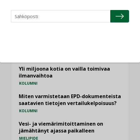
NÄKÖKULMIA
Puheista tekoihin – uusin teknologia
käyttöön kiinteistöissä
KOLUMNI
Sähköistäminen säästää euroja
KOLUMNI
Yli miljoona kotia on vailla toimivaa
ilmanvaihtoa
KOLUMNI
Miten varmistetaan EPD-dokumenteista
saatavien tietojen vertailukelpoisuus?
KOLUMNI
Vesi- ja viemärimitoittaminen on
jämähtänyt ajassa paikalleen
MIELIPIDE