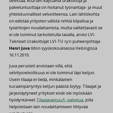
selvittää, että sen käyttämä urakoitsija ja
palveluntuottaja on hoitanut työnantaja- ja muut
yhteiskunnalliset velvoitteensa. Lain lähtökohta
on edistää yritysten välistä rehtiä kilpailua ja
työehtojen noudattamista, mutta valitettavasti se
ei ole toiminut tarkoitetulla tavalla, arvioi LVI-
Tekniset Urakoitsijat LVI-TU ry:n puheenjohtaja
Henri Juva
liiton syyskokouksessa Helsingissä
16.11.2010.
Juva perusteli arviotaan sillä, että
selvitysvelvollisuus ei ole toiminut läpi ketjun.
Usein tilaaja ei tiedä, minkälainen
kuraämpäriyritys ketjun päästä löytyy. Tilaajat ja
järjestäytyneet yritykset eivät ole myöskään
hyödyntäneet
Tilaajavastuu.fi -palvelua
, jolla
helpotetaan lain noudattamiseen liittyvää