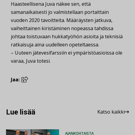
Haasteellisena Juva näkee sen, että
samanaikaisesti jo valmistellaan portaittain
vuoden 2020 tavoitteita. Määräysten jatkuva,
vaiheittainen kiristäminen nopeassa tahdissa
johtaa toistuvaan hukkatyöhön asioita ja teknisiä
ratkaisuja aina uudelleen opeteltaessa.
– Uuteen jätevesifarssiin ei ympäristöasioissa ole
varaa, Juva totesi.
Jaa:
Lue lisää
Katso kaikki
AJANKOHTAISTA