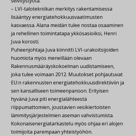
selvitystyötä.
– LVI-talotekniikan merkitys rakentamisessa
lisääntyy energiatehokkuusvaatimusten
kasvaessa. Alana meidän tulee nostaa osaaminen
ja rehellinen toimintatapa ykkösasioiksi, Henri
Juva korosti.
Puheenjohtaja Juva kiinnitti LVI-urakoitsijoiden
huomiota myös meneillään olevaan
Rakennusmääräyskokoelman uudistamiseen,
joka tulee voimaan 2012. Muutokset pohjautuvat
EU:n rakennusten energiatehokkuusdirektiiviin ja
sen kansalliseen toimeenpanoon. Erityisen
hyvänä Juva piti energialähteestä
riippumattomien, joustavien vesikiertoisten
lämmitysjärjestelmien aseman vahvistumista.
Kokonaisenergiatarkastelu myös ohjaa eri alojen
toimijoita parempaan yhteistyöhön.