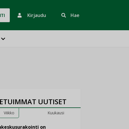
Kirjaudu
Hae
HTI
ETUIMMAT UUTISET
Viikko
Kuukausi
keskusurakointi on