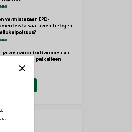
MNI
n varmistetaan EPD-
menteista saatavien tietojen
ailukelpoisuus?
MNI
- ja viemärimitoittaminen on
htänyt ajassa paikalleen
PIDE
KATSO KAIKKI
a.
aa.
MITYKSET
a