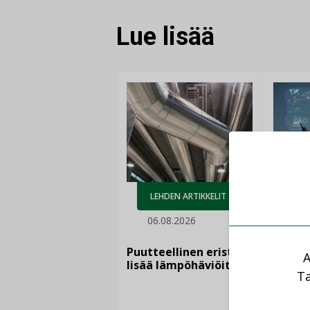
Lue lisää
AJ
LEHDEN ARTIKKELIT
05.
06.08.2026
Sähkö
kasvaa
Puutteellinen eristys
A
”Tulev
lisää lämpöhäviöitä
syntyv
Ta
teknol
yhtee