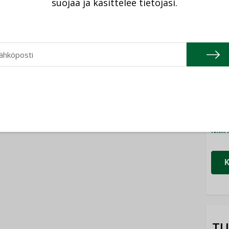
suojaa ja käsittelee tietojasi.
Cons
NIMI
Refa
NIMI
Gra
NIMI
Schn
NIMI
TU