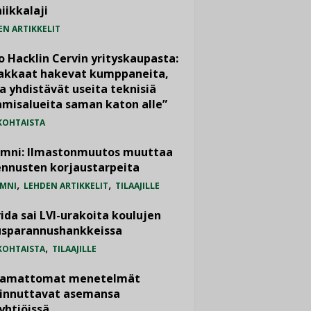
iikkalaji
EN ARTIKKELIT
o Hacklin Cervin yrityskaupasta:
iakkaat hakevat kumppaneita,
a yhdistävät useita teknisiä
misalueita saman katon alle”
KOHTAISTA
umni: Ilmastonmuutos muuttaa
nnusten korjaustarpeita
,
,
MNI
LEHDEN ARTIKKELIT
TILAAJILLE
ida sai LVI-urakoita koulujen
usparannushankkeissa
,
KOHTAISTA
TILAAJILLE
vamattomat menetelmät
iinnuttavat asemansa
yhtiöissä