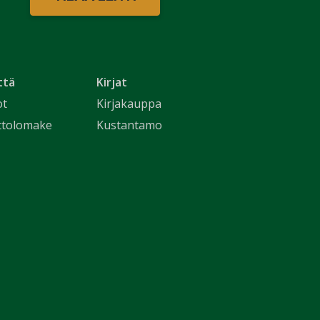
ttä
Kirjat
ot
Kirjakauppa
ttolomake
Kustantamo