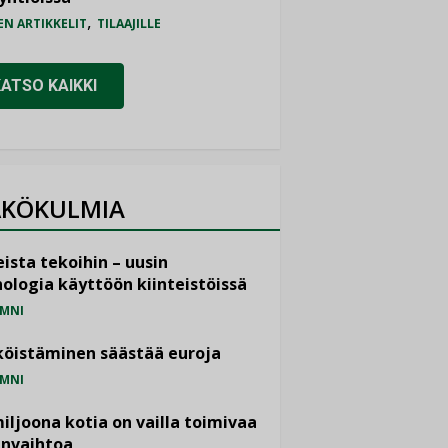
,
EN ARTIKKELIT
TILAAJILLE
KATSO KAIKKI
KÖKULMIA
ista tekoihin – uusin
ologia käyttöön kiinteistöissä
MNI
öistäminen säästää euroja
MNI
miljoona kotia on vailla toimivaa
anvaihtoa