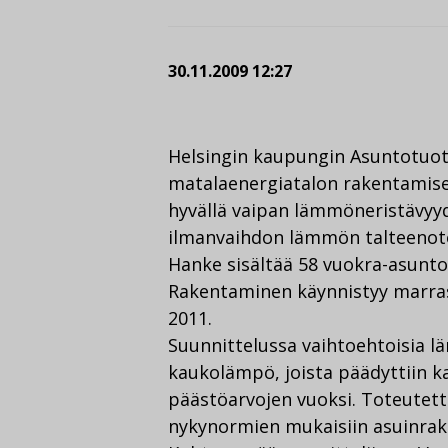
30.11.2009 12:27
Helsingin kaupungin Asuntotuot
matalaenergiatalon rakentamise
hyvällä vaipan lämmöneristävyyde
ilmanvaihdon lämmön talteenoto
Hanke sisältää 58 vuokra-asuntoa
Rakentaminen käynnistyy marras
2011.
Suunnittelussa vaihtoehtoisia l
kaukolämpö, joista päädyttiin
päästöarvojen vuoksi. Toteutet
nykynormien mukaisiin asuinrak