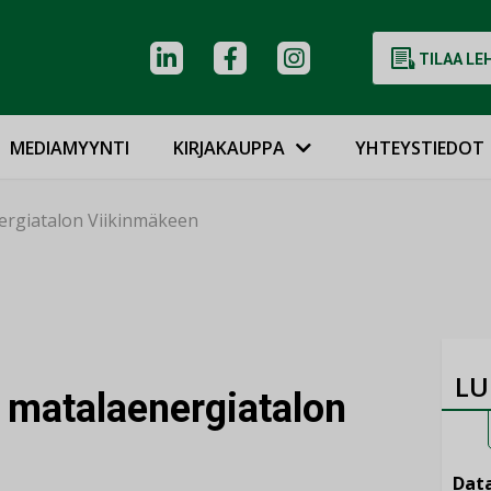
TILAA LE
MEDIAMYYNTI
KIRJAKAUPPA
YHTEYSTIEDOT
ergiatalon Viikinmäkeen
LU
a matalaenergiatalon
Data