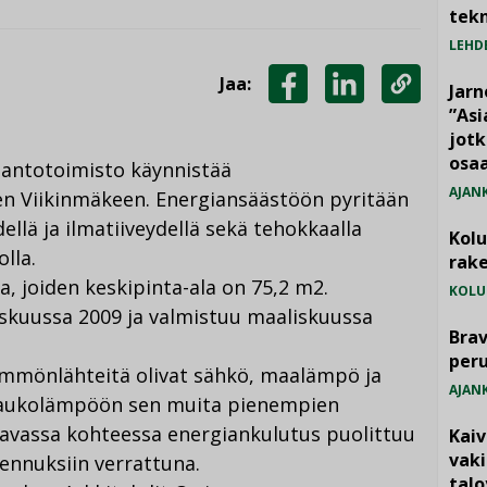
tekn
LEHD
Jaa:
Jarn
JAA
JAA
KOPIOI
”As
jotk
FACEBOOKISSA
LINKEDINISSÄ
LINKKI
osaa
antotoimisto käynnistää
AJAN
n Viikinmäkeen. Energiansäästöön pyritään
llä ja ilmatiiveydellä sekä tehokkaalla
Kol
lla.
rake
, joiden keskipinta-ala on 75,2 m2.
KOLU
kuussa 2009 ja valmistuu maaliskuussa
Brav
per
ämmönlähteitä olivat sähkö, maalämpö ja
AJAN
 kaukolämpöön sen muita pienempien
tavassa kohteessa energiankulutus puolittuu
Kai
vak
ennuksiin verrattuna.
talo