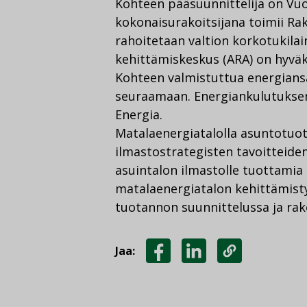
Kohteen pääsuunnittelija on Vuo
kokonaisurakoitsijana toimii R
rahoitetaan valtion korkotukilai
kehittämiskeskus (ARA) on hyväk
Kohteen valmistuttua energians
seuraamaan. Energiankulutuksen
Energia.
Matalaenergiatalolla asuntotuo
ilmastostrategisten tavoitteide
asuintalon ilmastolle tuottamia 
matalaenergiatalon kehittämist
tuotannon suunnittelussa ja ra
Jaa:
JAA
JAA
KOPIOI
FACEBOOKISSA
LINKEDINISSÄ
LINKKI