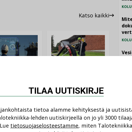
KOLU
Katso kaikki
Mite
doku
vert
KOLU
Vesi
jämä
MIELI
ANKOHTAISTA
LEHDEN ARTIKKELIT
08.2026
TILAA UUTISKIRJE
04.08.2026
istyminen
Kaivamattomat
 voimakkaasti:
jankohtaista tietoa alamme kehityksestä ja uutisist
menetelmät
at kilpailuedut
vakiinnuttavat
ät, kun erilliset
lotekniikka-lehden uutiskirjeellä on jo yli 3000 tilaaj
NI
asemansa
ogiat tuodaan
Lue
tietosuojaselosteestamme
, miten Talotekniikk
taloyhtiöissä
n”