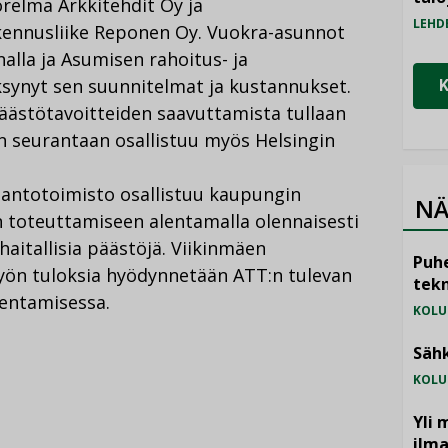
relma Arkkitehdit Oy ja
LEHD
akennusliike Reponen Oy. Vuokra-asunnot
nalla ja Asumisen rahoitus- ja
synyt sen suunnitelmat ja kustannukset.
äästötavoitteiden saavuttamista tullaan
 seurantaan osallistuu myös Helsingin
tantotoimisto osallistuu kaupungin
NÄ
n toteuttamiseen alentamalla olennaisesti
haitallisia päästöjä. Viikinmäen
Puhe
yön tuloksia hyödynnetään ATT:n tulevan
tekn
kentamisessa.
KOLU
Sähk
KOLU
Yli 
ilm