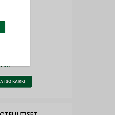
ti
TYKSET
ir
TYKSET
nlund Oy
TYKSET
eider Electric
TYKSET
KATSO KAIKKI
OTEUUTISET