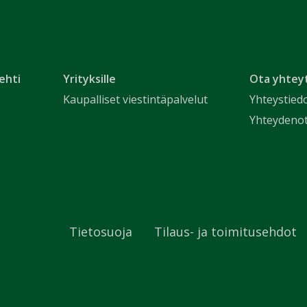
ehti
Yrityksille
Ota yhtey
Kaupalliset viestintäpalvelut
Yhteystied
Yhteydeno
Tietosuoja
Tilaus- ja toimitusehdot