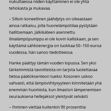
nukuttaessa niiden käyttäminen ei ole yhtä
tehokasta ja mukavaa.
– Silloin koneellinen jäähdytys on oikeastaan
ainoa ratkaisu, jolla huonelämpötilaa pystytään
hallitsemaan. Jälkikäteen asennettu
ilmalämpöpumppu ei ole kovin kalliskaan, ja sen
käyttämä sähköenergia on luokkaa 50–150 euroa
vuodessa, hän sanoo tiedotteessa.
Hanke päättyy tämän vuoden lopussa. Sen yksi
tärkeimmistä tavoitteista on tarjota luotettavaa
tietoa päätöksenteon tueksi. Kosonen uskoo
vahvasti, että lämpöviihtyvyyteen kiinnitetään yhä
enemmän huomiota, kun ilmaston lämpenemisen
seurauksena hellejaksot yleistyvät selvästi.
– Ihminen viettää kuitenkin 90 prosenttia