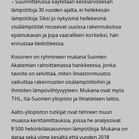
– Suunnittelussa käytetään keskiarvokesän
lämpötiloja 30 vuoden ajalta, ei hellekesän
lämpötiloja. Siksi jo nykyisinä hellekesinä
sisälämpötilat nousevat uusissa rakennuksissa
epämukavan ja jopa vaarallisen korkeiksi, hän
ennustaa tiedotteessa.
Kosonen on ryhmineen mukana Suomen
Akatemian rahoittamassa hankkeessa, jonka
tavoite on selvittää, miten ilmastonmuutos
vaikuttaa rakennusten sisälämpötiloihin ja
ihmisten lämpöviihtyvyyteen. Mukana ovat myös
THL, Itä-Suomen yliopisto ja Ilmatieteen laitos.
Aalto-yliopiston tutkijat ovat tehneet muun
muassa kenttämittauksia, joissa he analysoivat
8 500 helsinkiläisasunnon lämpötiloja. Mukana on
dataa sekä viime kesältä että vuoden 2018