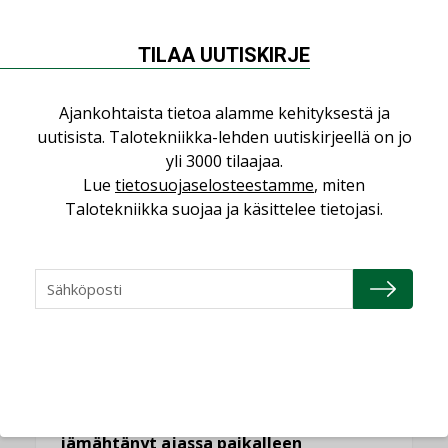
NÄKÖKULMIA
TILAA UUTISKIRJE
Puheista tekoihin – uusin teknologia
Ajankohtaista tietoa alamme kehityksestä ja
käyttöön kiinteistöissä
uutisista. Talotekniikka-lehden uutiskirjeellä on jo
KOLUMNI
yli 3000 tilaajaa.
Sähköistäminen säästää euroja
Lue
tietosuojaselosteestamme
, miten
KOLUMNI
Talotekniikka suojaa ja käsittelee tietojasi.
Yli miljoona kotia on vailla toimivaa
ilmanvaihtoa
KOLUMNI
Miten varmistetaan EPD-dokumenteista
saatavien tietojen vertailukelpoisuus?
KOLUMNI
Vesi- ja viemärimitoittaminen on
jämähtänyt ajassa paikalleen