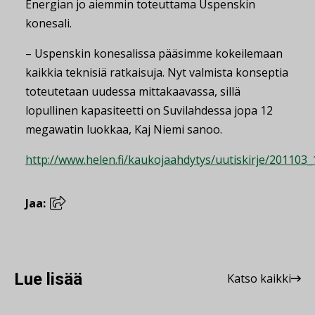
Energian jo aiemmin toteuttama Uspenskin
konesali.
– Uspenskin konesalissa pääsimme kokeilemaan
kaikkia teknisiä ratkaisuja. Nyt valmista konseptia
toteutetaan uudessa mittakaavassa, sillä
lopullinen kapasiteetti on Suvilahdessa jopa 12
megawatin luokkaa, Kaj Niemi sanoo.
http://www.helen.fi/kaukojaahdytys/uutiskirje/201103_
Jaa:
Lue lisää
Katso kaikki