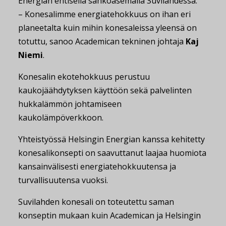
Energian entisellä sähköasemalla Suvilahdessa.
– Konesalimme energiatehokkuus on ihan eri
planeetalta kuin mihin konesaleissa yleensä on
totuttu, sanoo Academican tekninen johtaja
Kaj
Niemi
.
Konesalin ekotehokkuus perustuu
kaukojäähdytyksen käyttöön sekä palvelinten
hukkalämmön johtamiseen
kaukolämpöverkkoon.
Yhteistyössä Helsingin Energian kanssa kehitetty
konesalikonsepti on saavuttanut laajaa huomiota
kansainvälisesti energiatehokkuutensa ja
turvallisuutensa vuoksi.
Suvilahden konesali on toteutettu saman
konseptin mukaan kuin Academican ja Helsingin