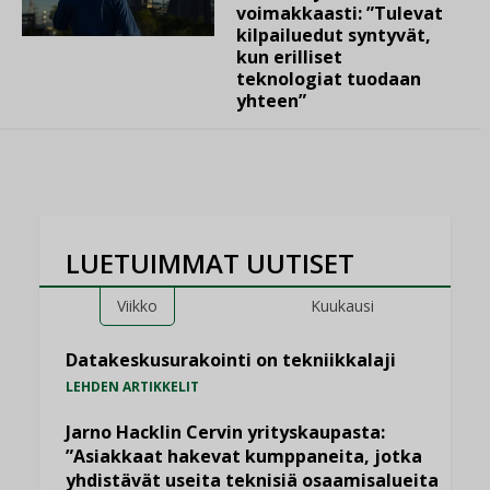
voimakkaasti: ”Tulevat
kilpailuedut syntyvät,
kun erilliset
teknologiat tuodaan
yhteen”
LUETUIMMAT UUTISET
Viikko
Kuukausi
Datakeskusurakointi on tekniikkalaji
LEHDEN ARTIKKELIT
Jarno Hacklin Cervin yrityskaupasta:
”Asiakkaat hakevat kumppaneita, jotka
yhdistävät useita teknisiä osaamisalueita