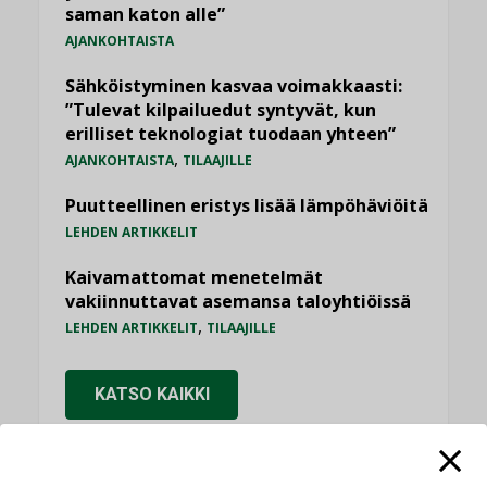
saman katon alle”
AJANKOHTAISTA
Sähköistyminen kasvaa voimakkaasti:
”Tulevat kilpailuedut syntyvät, kun
erilliset teknologiat tuodaan yhteen”
,
AJANKOHTAISTA
TILAAJILLE
Puutteellinen eristys lisää lämpöhäviöitä
LEHDEN ARTIKKELIT
Kaivamattomat menetelmät
vakiinnuttavat asemansa taloyhtiöissä
,
LEHDEN ARTIKKELIT
TILAAJILLE
KATSO KAIKKI