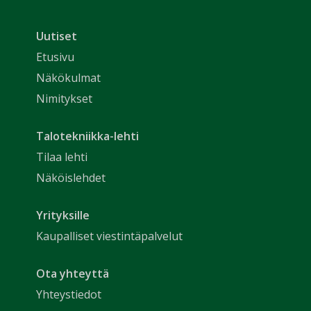
Uutiset
Etusivu
Näkökulmat
Nimitykset
Talotekniikka-lehti
Tilaa lehti
Näköislehdet
Yrityksille
Kaupalliset viestintäpalvelut
Ota yhteyttä
Yhteystiedot