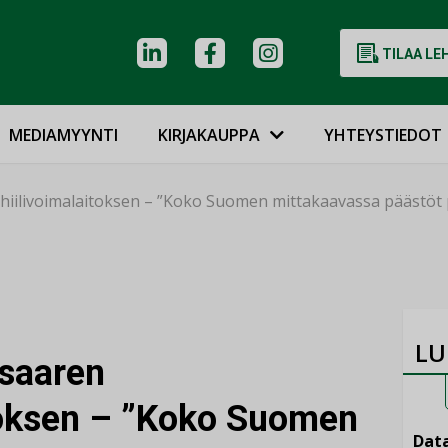
TILAA LE
MEDIAMYYNTI
KIRJAKAUPPA
YHTEYSTIEDOT
ihiilivoimalaitoksen – ”Koko Suomen mittakaavassa päästöt 
LU
isaaren
itoksen – ”Koko Suomen
Data