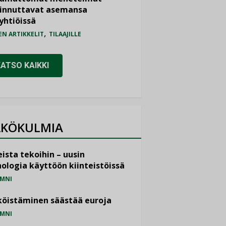
iinnuttavat asemansa
yhtiöissä
,
EN ARTIKKELIT
TILAAJILLE
KATSO KAIKKI
KÖKULMIA
ista tekoihin – uusin
ologia käyttöön kiinteistöissä
MNI
öistäminen säästää euroja
MNI