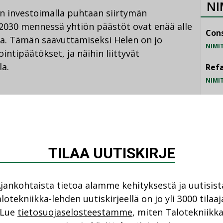
NI
n investoimalla puhtaan siirtymän
n 2030 mennessä yhtiön päästöt ovat enää alle
Cons
ta. Tämän saavuttamiseksi Helen on jo
NIMI
intipäätökset, ja näihin liittyvät
la.
Refa
NIMI
Gra
to mahdollistaa hinnan
NIMI
Schn
TILAA UUTISKIRJE
NIMI
ä vaiheessa siirtäneet yhtiön tuotantoa
myös omavaraisemmaksi ja
jankohtaista tietoa alamme kehityksestä ja uutisist
on tarkoittanut asiakkaille entistä
lotekniikka-lehden uutiskirjeellä on jo yli 3000 tilaaj
 Helen on laskenut vuoden 2024 toukokuun
Lue
tietosuojaselosteestamme
, miten Talotekniikk
toja kahdesti.