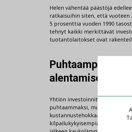
Helen vähentää päästöjä edellee
ratkaisuihin siten, että vuotee
5 prosenttia vuoden 1990 tasos
tehnyt kaikki merkittävät investo
tuotantolaitokset ovat rakenteil
Puhtaampi tuotan
alentamisen
Yhtiön investoinnit ovat jo täss
puhtaammaksi, mutta samalla 
A
kustannustehokkaammaksi, mikä 
Ta
kilpailukykyisempiä palveluita.
jälkeen kaukolämmön asiakashin