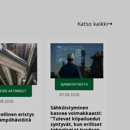
Katso kaikki
AJANKOHTAISTA
DEN ARTIKKELIT
05.08.2026
08.2026
Sähköistyminen
kasvaa voimakkaasti:
ellinen eristys
”Tulevat kilpailuedut
lämpöhäviöitä
syntyvät, kun erilliset
teknologiat tuodaan