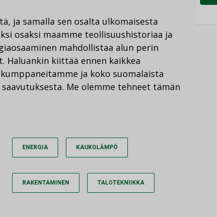
stä, ja samalla sen osalta ulkomaisesta
äksi osaksi maamme teollisuushistoriaa ja
rgiaosaaminen mahdollistaa alun perin
. Haluankin kiittää ennen kaikkea
ia kumppaneitamme ja koko suomalaista
ta saavutuksesta. Me olemme tehneet tämän
ENERGIA
KAUKOLÄMPÖ
RAKENTAMINEN
TALOTEKNIIKKA