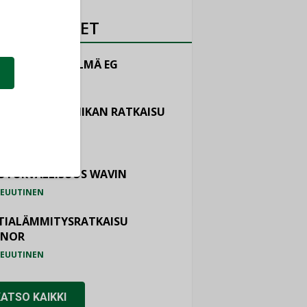
OTEUUTISET
LINTAJÄRJESTELMÄ EG
EUUTINEN
ASTOINTITEKNIIKAN RATKAISU
TEMAIR
EUUTINEN
OTURVALLISUUS WAVIN
EUUTINEN
TIALÄMMITYSRATKAISU
ONOR
EUUTINEN
KATSO KAIKKI