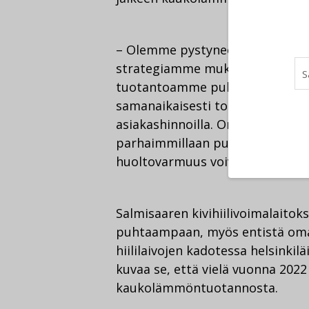
– Olemme pystyneet parantama
strategiamme mukaisesti energia
tuotantoamme puhtaisiin ratka
samanaikaisesti toimimaan enti
asiakashinnoilla. Onnistumisemm
parhaimmillaan puhdas siirtym
huoltovarmuus voivat kulkea käs
Salmisaaren kivihiilivoimalaitok
puhtaampaan, myös entistä om
hiililaivojen kadotessa helsinki
kuvaa se, että vielä vuonna 2022 
kaukolämmöntuotannosta.