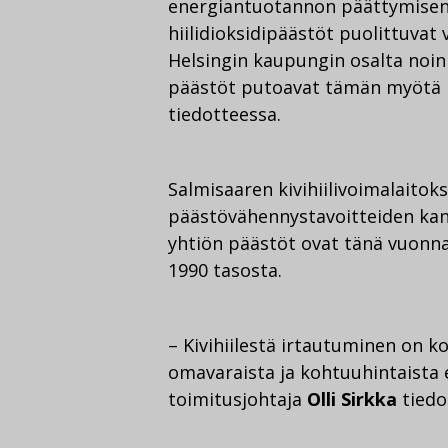
energiantuotannon päättymisen
hiilidioksidipäästöt puolittuvat
Helsingin kaupungin osalta noi
päästöt putoavat tämän myötä l
tiedotteessa.
Salmisaaren kivihiilivoimalaitok
päästövähennystavoitteiden kann
yhtiön päästöt ovat tänä vuonna
1990 tasosta.
– Kivihiilestä irtautuminen on k
omavaraista ja kohtuuhintaista
toimitusjohtaja
Olli Sirkka
tiedo