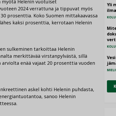
 myötä Helenin vuotuiset
Yli 
 vuoteen 2024 verrattuna ja tippuvat myös
ilm
n 30 prosenttia. Koko Suomen mittakaavassa
KOLU
ähes kaksi prosenttia, kerrotaan Helenin
Mite
doku
vert
KOLU
sen sulkeminen tarkoittaa Helenin
alta merkittävää virstanpylvästä, sillä
Vesi
 arviolta enää vajaat 20 prosenttia vuoden
jämä
MIELI
onkreettinen askel kohti Helenin puhdasta,
 energiantuotantoa, sanoo Helenin
tteessa.