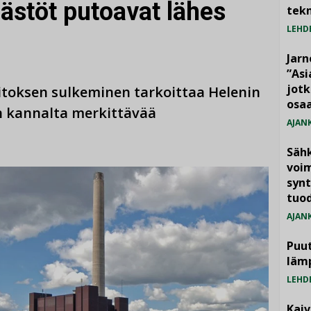
ästöt putoavat lähes
tekn
LEHD
Jarn
”As
jotk
aitoksen sulkeminen tarkoittaa Helenin
osaa
 kannalta merkittävää
AJAN
Säh
voim
synt
tuo
AJAN
Puut
läm
LEHD
Kai