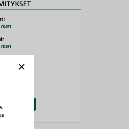
MITYKSET
ti
TYKSET
ir
TYKSET
nlund Oy
TYKSET
eider Electric
TYKSET
KATSO KAIKKI
a.
aa.
a