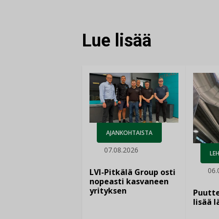
Lue lisää
AJANKOHTAISTA
07.08.2026
LEH
06.
LVI-Pitkälä Group osti
nopeasti kasvaneen
yrityksen
Puutte
lisää 