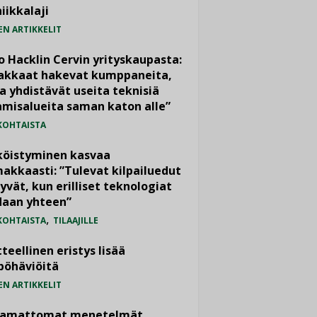
iikkalaji
EN ARTIKKELIT
o Hacklin Cervin yrityskaupasta:
iakkaat hakevat kumppaneita,
a yhdistävät useita teknisiä
misalueita saman katon alle”
KOHTAISTA
köistyminen kasvaa
akkaasti: ”Tulevat kilpailuedut
yvät, kun erilliset teknologiat
daan yhteen”
,
KOHTAISTA
TILAAJILLE
teellinen eristys lisää
pöhäviöitä
EN ARTIKKELIT
vamattomat menetelmät