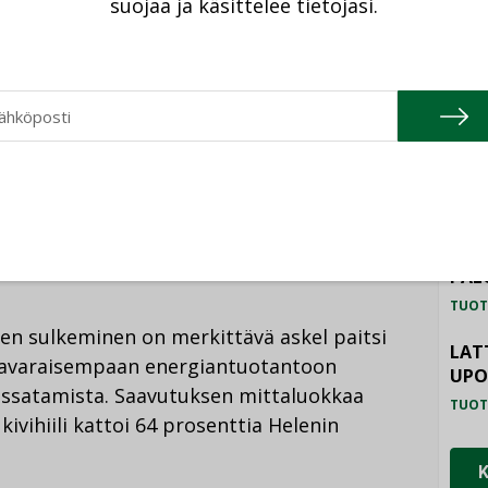
suojaa ja käsittelee tietojasi.
TU
an kilpailukykyämme panostamalla
HAL
järjestelmän joustavuuteen ja siirtämällä
TUOT
isuihin. Tämän ansiosta pystymme
stä kannattavammin edullisemmilla
ILM
e onkin erinomainen osoitus siitä, että
SYS
ä, kustannustehokkuus ja Suomen
TUOT
i kädessä, Sirkka kertoo tiedotteessa.
PAL
TUOT
sen sulkeminen on merkittävä askel paitsi
LAT
avaraisempaan energiantuotantoon
UP
läissatamista. Saavutuksen mittaluokkaa
TUOT
kivihiili kattoi 64 prosenttia Helenin