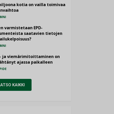
miljoona kotia on vailla toimivaa
anvaihtoa
MNI
n varmistetaan EPD-
menteista saatavien tietojen
ailukelpoisuus?
MNI
- ja viemärimitoittaminen on
htänyt ajassa paikalleen
PIDE
KATSO KAIKKI