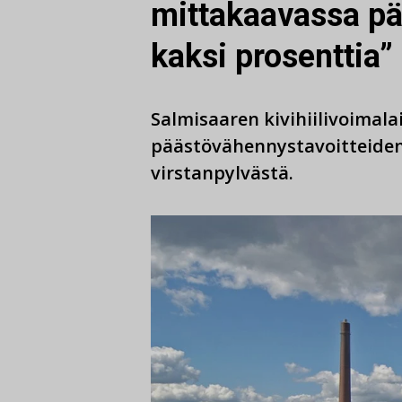
mittakaavassa pä
kaksi prosenttia”
Salmisaaren kivihiilivoimal
päästövähennystavoitteiden
virstanpylvästä.