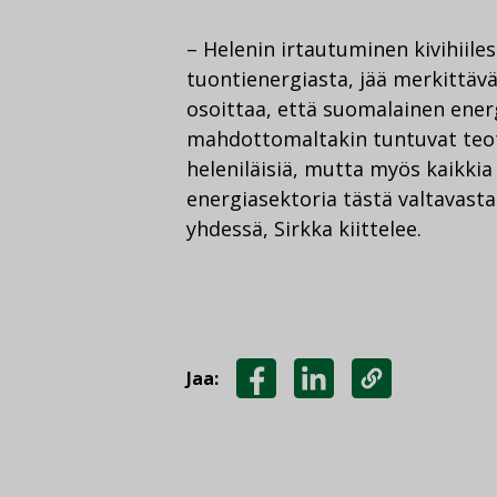
– Helenin irtautuminen kivihiile
tuontienergiasta, jää merkittäv
osoittaa, että suomalainen ene
mahdottomaltakin tuntuvat teot
heleniläisiä, mutta myös kaikk
energiasektoria tästä valtavas
yhdessä, Sirkka kiittelee.
Jaa:
JAA
JAA
KOPIOI
FACEBOOKISSA
LINKEDINISSÄ
LINKKI