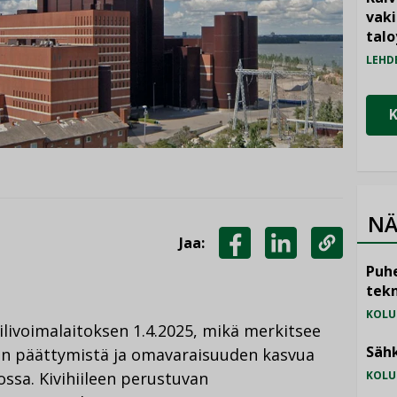
vak
talo
LEHD
NÄ
Jaa:
JAA
JAA
KOPIOI
Puhe
FACEBOOKISSA
LINKEDINISSÄ
LINKKI
tekn
KOLU
iilivoimalaitoksen 1.4.2025, mikä merkitsee
Sähk
den päättymistä ja omavaraisuuden kasvua
ssa. Kivihiileen perustuvan
KOLU