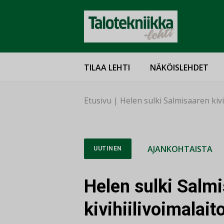
TILAA LEHTI
NÄKÖISLEHDET
Etusivu
|
Helen sulki Salmisaaren kiv
AJANKOHTAISTA
UUTINEN
Helen sulki Salm
kivihiilivoimala