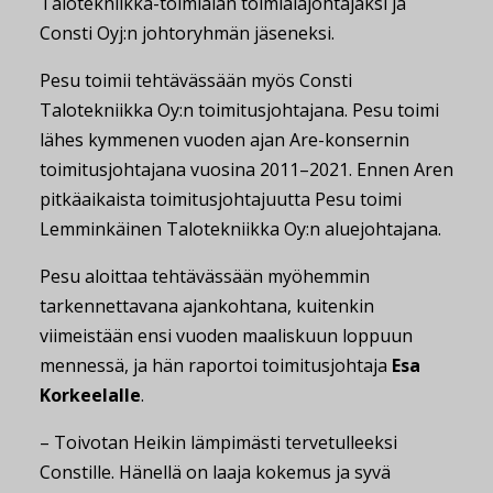
Talotekniikka-toimialan toimialajohtajaksi ja
Consti Oyj:n johtoryhmän jäseneksi.
Pesu toimii tehtävässään myös Consti
Talotekniikka Oy:n toimitusjohtajana. Pesu toimi
lähes kymmenen vuoden ajan Are-konsernin
toimitusjohtajana vuosina 2011–2021. Ennen Aren
pitkäaikaista toimitusjohtajuutta Pesu toimi
Lemminkäinen Talotekniikka Oy:n aluejohtajana.
Pesu aloittaa tehtävässään myöhemmin
tarkennettavana ajankohtana, kuitenkin
viimeistään ensi vuoden maaliskuun loppuun
mennessä, ja hän raportoi toimitusjohtaja
Esa
Korkeelalle
.
– Toivotan Heikin lämpimästi tervetulleeksi
Constille. Hänellä on laaja kokemus ja syvä