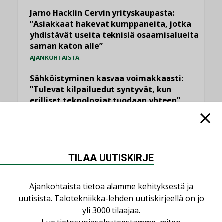
Jarno Hacklin Cervin yrityskaupasta:
”Asiakkaat hakevat kumppaneita, jotka
yhdistävät useita teknisiä osaamisalueita
saman katon alle”
AJANKOHTAISTA
Sähköistyminen kasvaa voimakkaasti:
”Tulevat kilpailuedut syntyvät, kun
erilliset teknologiat tuodaan yhteen”
,
AJANKOHTAISTA
TILAAJILLE
Puutteellinen eristys lisää lämpöhäviöitä
LEHDEN ARTIKKELIT
TILAA UUTISKIRJE
Kaivamattomat menetelmät
vakiinnuttavat asemansa taloyhtiöissä
Ajankohtaista tietoa alamme kehityksestä ja
,
LEHDEN ARTIKKELIT
TILAAJILLE
uutisista. Talotekniikka-lehden uutiskirjeellä on jo
yli 3000 tilaajaa.
KATSO KAIKKI