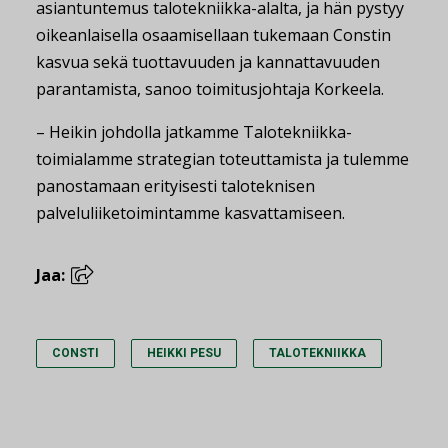
asiantuntemus talotekniikka-alalta, ja hän pystyy
oikeanlaisella osaamisellaan tukemaan Constin
kasvua sekä tuottavuuden ja kannattavuuden
parantamista, sanoo toimitusjohtaja Korkeela.
– Heikin johdolla jatkamme Talotekniikka-
toimialamme strategian toteuttamista ja tulemme
panostamaan erityisesti taloteknisen
palveluliiketoimintamme kasvattamiseen.
Jaa:
CONSTI
HEIKKI PESU
TALOTEKNIIKKA