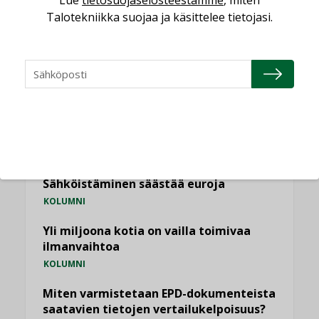
Lue
tietosuojaselosteestamme
, miten
Talotekniikka suojaa ja käsittelee tietojasi.
NÄKÖKULMIA
Puheista tekoihin – uusin teknologia
käyttöön kiinteistöissä
KOLUMNI
Sähköistäminen säästää euroja
KOLUMNI
Yli miljoona kotia on vailla toimivaa
ilmanvaihtoa
KOLUMNI
Miten varmistetaan EPD-dokumenteista
saatavien tietojen vertailukelpoisuus?