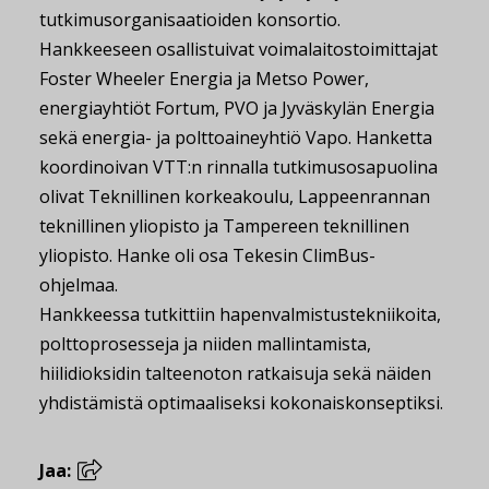
tutkimusorganisaatioiden konsortio.
Hankkeeseen osallistuivat voimalaitostoimittajat
Foster Wheeler Energia ja Metso Power,
energiayhtiöt Fortum, PVO ja Jyväskylän Energia
sekä energia- ja polttoaineyhtiö Vapo. Hanketta
koordinoivan VTT:n rinnalla tutkimusosapuolina
olivat Teknillinen korkeakoulu, Lappeenrannan
teknillinen yliopisto ja Tampereen teknillinen
yliopisto. Hanke oli osa Tekesin ClimBus-
ohjelmaa.
Hankkeessa tutkittiin hapenvalmistustekniikoita,
polttoprosesseja ja niiden mallintamista,
hiilidioksidin talteenoton ratkaisuja sekä näiden
yhdistämistä optimaaliseksi kokonaiskonseptiksi.
Jaa: