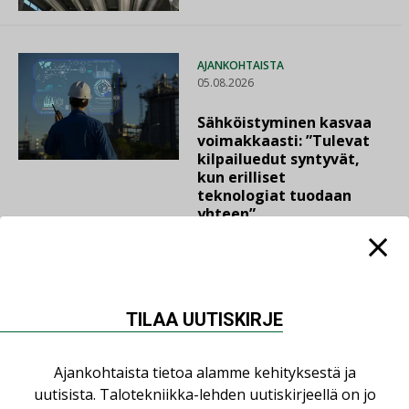
AJANKOHTAISTA
05.08.2026
Sähköistyminen kasvaa
voimakkaasti: ”Tulevat
kilpailuedut syntyvät,
kun erilliset
teknologiat tuodaan
yhteen”
TILAA UUTISKIRJE
LUETUIMMAT UUTISET
Ajankohtaista tietoa alamme kehityksestä ja
Viikko
Kuukausi
uutisista. Talotekniikka-lehden uutiskirjeellä on jo