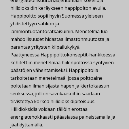
energiateollisuutta laajentamaan kokeiluja
hiilidioksidin keräykseen happipolton avulla.
Happipoltto sopii hyvin Suomessa yleiseen
yhdistettyyn sähkön ja
lämmöntuotantoratkaisuihin. Menetelmä luo
mahdollisuudet hidastaa ilmastonmuutosta ja
parantaa yritysten kilpailukykyä.
Päättyneessä Happipolttokonseptit-hankkeessa
kehitettiin menetelmää hiilenpoltossa syntyvien
päästöjen vähentämiseksi. Happipoltolla
tarkoitetaan menetelmää, jossa polttoaine
poltetaan ilman sijasta hapen ja kiertokaasun
seoksessa, jolloin savukaasuihin saadaan
tiivistettyä korkea hiilidioksidipitoisuus.
Hiilidioksidia voidaan tällöin erottaa
energiatehokkaasti pääasiassa paineistamalla ja
jäähdyttämällä.