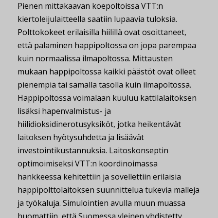
Pienen mittakaavan koepoltoissa VTT:n
kiertoleijulaitteella saatiin lupaavia tuloksia.
Polttokokeet erilaisilla hiilillä ovat osoittaneet,
että palaminen happipoltossa on jopa parempaa
kuin normaalissa ilmapoltossa. Mittausten
mukaan happipoltossa kaikki päästöt ovat olleet
pienempiä tai samalla tasolla kuin ilmapoltossa.
Happipoltossa voimalaan kuuluu kattilalaitoksen
lisäksi hapenvalmistus- ja
hiilidioksidinerotusyksiköt, jotka heikentävät
laitoksen hyötysuhdetta ja lisäävät
investointikustannuksia. Laitoskonseptin
optimoimiseksi VTT:n koordinoimassa
hankkeessa kehitettiin ja sovellettiin erilaisia
happipolttolaitoksen suunnittelua tukevia malleja
ja työkaluja. Simulointien avulla muun muassa
huomattiin, että Suomessa yleinen yhdistetty