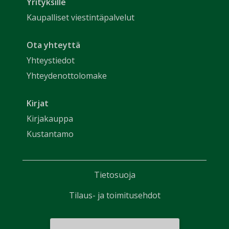
Yrityksille
Kaupalliset viestintäpalvelut
Ota yhteyttä
Yhteystiedot
Yhteydenottolomake
Kirjat
Kirjakauppa
Kustantamo
Tietosuoja
Tilaus- ja toimitusehdot