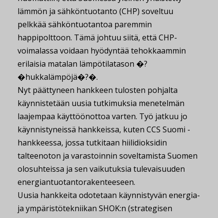
lämmön ja sähköntuotanto (CHP) soveltuu
pelkkää sähköntuotantoa paremmin
happipolttoon. Tämä johtuu siitä, että CHP-
voimalassa voidaan hyödyntää tehokkaammin
erilaisia matalan lämpötilatason �?
�hukkalämpöjä�?�.
Nyt päättyneen hankkeen tulosten pohjalta
käynnistetään uusia tutkimuksia menetelmän
laajempaa käyttöönottoa varten. Työ jatkuu jo
käynnistyneissä hankkeissa, kuten CCS Suomi -
hankkeessa, jossa tutkitaan hiilidioksidin
talteenoton ja varastoinnin soveltamista Suomen
olosuhteissa ja sen vaikutuksia tulevaisuuden
energiantuotantorakenteeseen.
Uusia hankkeita odotetaan käynnistyvän energia-
ja ympäristötekniikan SHOK:n (strategisen