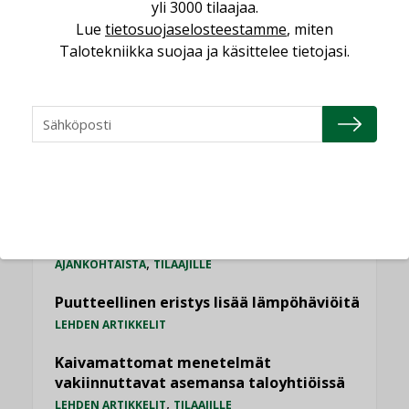
yli 3000 tilaajaa.
Datakeskusurakointi on tekniikkalaji
Lue
tietosuojaselosteestamme
, miten
LEHDEN ARTIKKELIT
Talotekniikka suojaa ja käsittelee tietojasi.
Jarno Hacklin Cervin yrityskaupasta:
”Asiakkaat hakevat kumppaneita, jotka
yhdistävät useita teknisiä osaamisalueita
saman katon alle”
AJANKOHTAISTA
Sähköistyminen kasvaa voimakkaasti:
”Tulevat kilpailuedut syntyvät, kun
erilliset teknologiat tuodaan yhteen”
,
AJANKOHTAISTA
TILAAJILLE
Puutteellinen eristys lisää lämpöhäviöitä
LEHDEN ARTIKKELIT
Kaivamattomat menetelmät
vakiinnuttavat asemansa taloyhtiöissä
,
LEHDEN ARTIKKELIT
TILAAJILLE