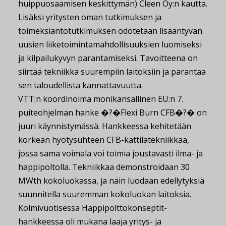
huippuosaamisen keskittymän) Cleen Oy:n kautta.
Lisäksi yritysten oman tutkimuksen ja
toimeksiantotutkimuksen odotetaan lisääntyvän
uusien liiketoimintamahdollisuuksien luomiseksi
ja kilpailukyvyn parantamiseksi. Tavoitteena on
siirtää tekniikka suurempiin laitoksiin ja parantaa
sen taloudellista kannattavuutta.
VTT:n koordinoima monikansallinen EU:n 7.
puiteohjelman hanke �?�Flexi Burn CFB�?� on
juuri käynnistymässä. Hankkeessa kehitetään
korkean hyötysuhteen CFB-kattilatekniikkaa,
jossa sama voimala voi toimia joustavasti ilma- ja
happipoltolla. Tekniikkaa demonstroidaan 30
MWth kokoluokassa, ja näin luodaan edellytyksiä
suunnitella suuremman kokoluokan laitoksia.
Kolmivuotisessa Happipolttokonseptit-
hankkeessa oli mukana laaja yritys- ja