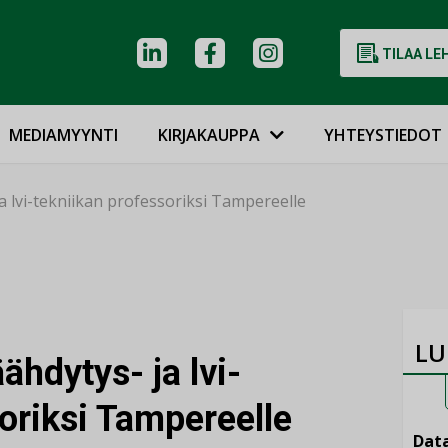
TILAA LE
MEDIAMYYNTI
KIRJAKAUPPA
YHTEYSTIEDOT
a lvi-tekniikan professoriksi Tampereelle
LU
ähdytys- ja lvi-
oriksi Tampereelle
Data