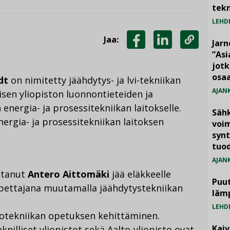
tekn
LEHD
Jaa:
Jarn
JAA
JAA
KOPIOI
”As
jotk
FACEBOOKISSA
LINKEDINISSÄ
LINKKI
osaa
dt
on nimitetty jäähdytys- ja lvi-tekniikan
AJAN
isen yliopiston luonnontieteiden ja
nergia- ja prosessitekniikan laitokselle.
Säh
ergia- ja prosessitekniikan laitoksen
voim
synt
tuo
AJAN
oitanut
Antero Aittomäki
jää eläkkeelle
Puut
opettajana muutamalla jäähdytystekniikan
läm
LEHD
lotekniikan opetuksen kehittäminen.
Kai
illiset yliopistot sekä Aalto-yliopisto ovat