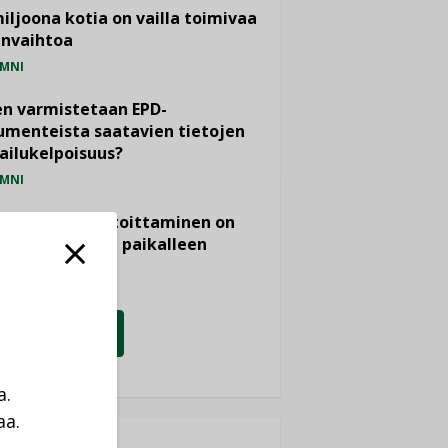
miljoona kotia on vailla toimivaa
anvaihtoa
MNI
n varmistetaan EPD-
menteista saatavien tietojen
ailukelpoisuus?
MNI
- ja viemärimitoittaminen on
htänyt ajassa paikalleen
PIDE
KATSO KAIKKI
a.
aa.