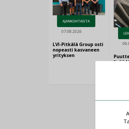
AJANKOHTAISTA
07.08.2026
LEH
06.
LVI-Pitkälä Group osti
nopeasti kasvaneen
yrityksen
Puutte
lisää 
A
Ta