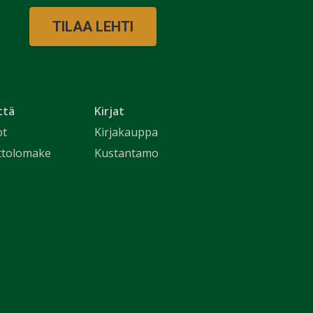
TILAA LEHTI
ttä
Kirjat
ot
Kirjakauppa
ttolomake
Kustantamo