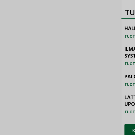
TU
HAL
TUOT
ILM
SYS
TUOT
PAL
TUOT
LAT
UP
TUOT