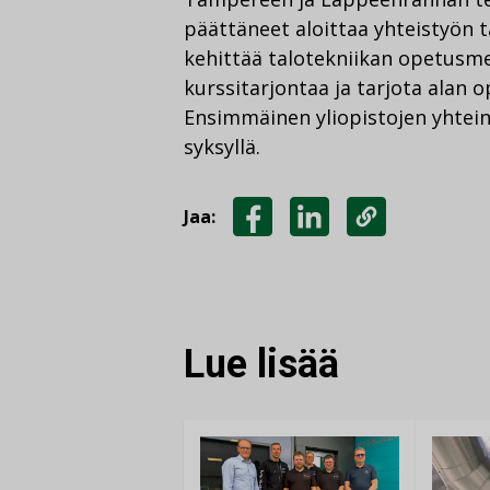
päättäneet aloittaa yhteistyön 
kehittää talotekniikan opetusm
kurssitarjontaa ja tarjota alan o
Ensimmäinen yliopistojen yhtein
syksyllä.
Jaa:
JAA
JAA
KOPIOI
FACEBOOKISSA
LINKEDINISSÄ
LINKKI
Lue lisää