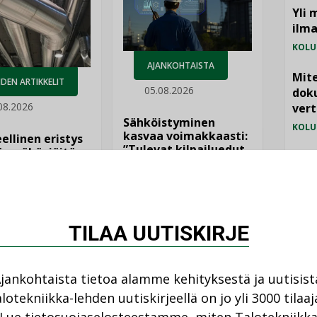
Yli 
ilm
KOLU
AJANKOHTAISTA
Mite
DEN ARTIKKELIT
05.08.2026
doku
08.2026
vert
Sähköistyminen
KOLU
kasvaa voimakkaasti:
ellinen eristys
”Tulevat kilpailuedut
lämpöhäviöitä
Vesi
syntyvät, kun erilliset
jämä
teknologiat tuodaan
yhteen”
MIELI
TILAA UUTISKIRJE
jankohtaista tietoa alamme kehityksestä ja uutisist
lotekniikka-lehden uutiskirjeellä on jo yli 3000 tilaaj