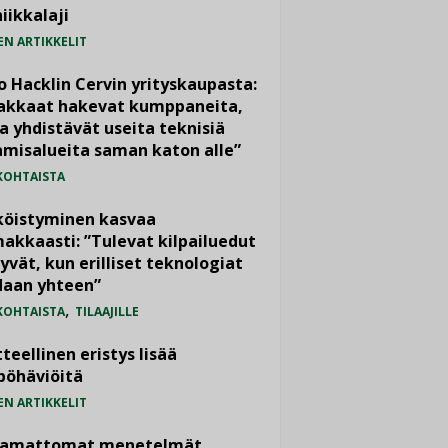
iikkalaji
EN ARTIKKELIT
o Hacklin Cervin yrityskaupasta:
iakkaat hakevat kumppaneita,
a yhdistävät useita teknisiä
misalueita saman katon alle”
KOHTAISTA
köistyminen kasvaa
akkaasti: ”Tulevat kilpailuedut
yvät, kun erilliset teknologiat
daan yhteen”
,
KOHTAISTA
TILAAJILLE
teellinen eristys lisää
pöhäviöitä
EN ARTIKKELIT
vamattomat menetelmät