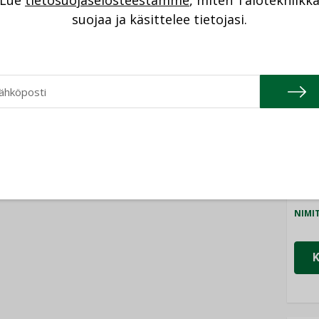
Lue
tietosuojaselosteestamme
, miten Talotekniikk
NI
suojaa ja käsittelee tietojasi.
Cons
NIMI
Refa
NIMI
Gra
NIMI
Schn
NIMI