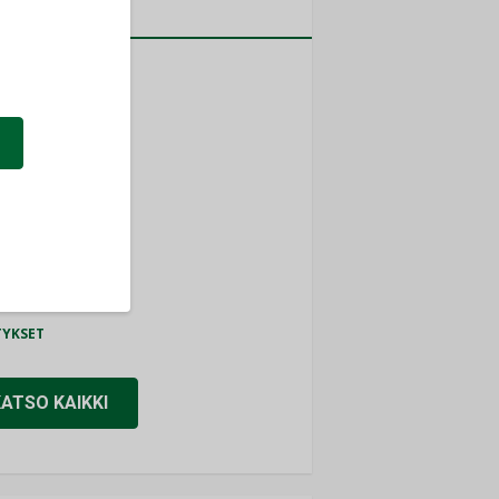
a
MITYKSET
ti
TYKSET
ir
TYKSET
nlund Oy
TYKSET
eider Electric
TYKSET
KATSO KAIKKI