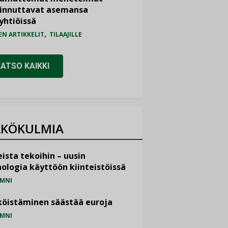
iinnuttavat asemansa
yhtiöissä
,
EN ARTIKKELIT
TILAAJILLE
KATSO KAIKKI
KÖKULMIA
ista tekoihin – uusin
ologia käyttöön kiinteistöissä
MNI
öistäminen säästää euroja
MNI