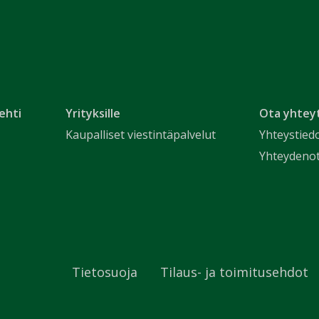
ehti
Yrityksille
Ota yhtey
Kaupalliset viestintäpalvelut
Yhteystied
Yhteydeno
Tietosuoja
Tilaus- ja toimitusehdot