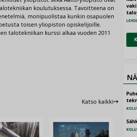
vak
talotekniikan koulutuksessa. Tavoitteena on
talo
enetelmiä, monipuolistaa kunkin osapuolen
LEHD
petusta toisen yliopiston opiskelijoille.
en talotekniikan kurssi alkaa vuoden 2011
NÄ
Puhe
tekn
Katso kaikki
KOLU
Sähk
KOLU