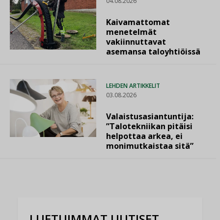
04.08.2026
Kaivamattomat
menetelmät
vakiinnuttavat
asemansa taloyhtiöissä
LEHDEN ARTIKKELIT
03.08.2026
Valaistusasiantuntija:
”Talotekniikan pitäisi
helpottaa arkea, ei
monimutkaistaa sitä”
LUETUIMMAT UUTISET