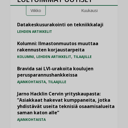
Viikko
Kuukausi
Datakeskusurakointi on tekniikkalaji
LEHDEN ARTIKKELIT
Kolumni: Ilmastonmuutos muuttaa
rakennusten korjaustarpeita
,
,
KOLUMNI
LEHDEN ARTIKKELIT
TILAAJILLE
Bravida sai LVI-urakoita koulujen
perusparannushankkeissa
,
AJANKOHTAISTA
TILAAJILLE
Jarno Hacklin Cervin yrityskaupasta:
”Asiakkaat hakevat kumppaneita, jotka
yhdistävät useita teknisiä osaamisalueita
saman katon alle”
AJANKOHTAISTA