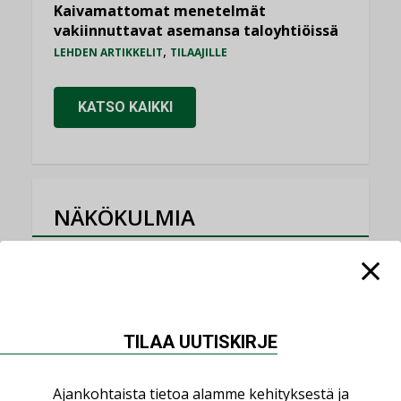
Kaivamattomat menetelmät
vakiinnuttavat asemansa taloyhtiöissä
,
LEHDEN ARTIKKELIT
TILAAJILLE
KATSO KAIKKI
NÄKÖKULMIA
Puheista tekoihin – uusin teknologia
käyttöön kiinteistöissä
KOLUMNI
TILAA UUTISKIRJE
Sähköistäminen säästää euroja
KOLUMNI
Ajankohtaista tietoa alamme kehityksestä ja