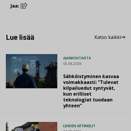
Jaa:
Lue lisää
Katso kaikki
AJANKOHTAISTA
05.08.2026
Sähköistyminen kasvaa
voimakkaasti: ”Tulevat
kilpailuedut syntyvät,
kun erilliset
teknologiat tuodaan
yhteen”
LEHDEN ARTIKKELIT