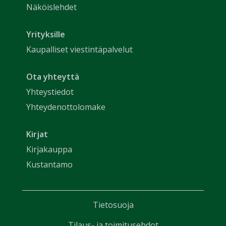
Näköislehdet
Yrityksille
Kaupalliset viestintäpalvelut
Ota yhteyttä
Yhteystiedot
Yhteydenottolomake
Kirjat
Kirjakauppa
Kustantamo
Tietosuoja
Tilaus- ja toimitusehdot