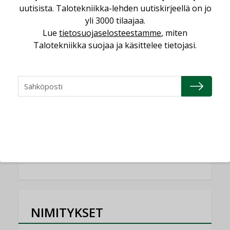
Yli miljoona kotia on vailla toimivaa
uutisista. Talotekniikka-lehden uutiskirjeellä on jo
ilmanvaihtoa
yli 3000 tilaajaa.
KOLUMNI
Lue
tietosuojaselosteestamme
, miten
Talotekniikka suojaa ja käsittelee tietojasi.
Miten varmistetaan EPD-dokumenteista
saatavien tietojen vertailukelpoisuus?
KOLUMNI
Vesi- ja viemärimitoittaminen on
jämähtänyt ajassa paikalleen
MIELIPIDE
KATSO KAIKKI
NIMITYKSET