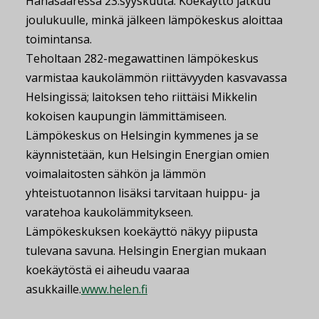
Hanasaaressa 23.syyskuuta. Koekäyttö jatkuu
joulukuulle, minkä jälkeen lämpökeskus aloittaa
toimintansa.
Teholtaan 282-megawattinen lämpökeskus
varmistaa kaukolämmön riittävyyden kasvavassa
Helsingissä; laitoksen teho riittäisi Mikkelin
kokoisen kaupungin lämmittämiseen.
Lämpökeskus on Helsingin kymmenes ja se
käynnistetään, kun Helsingin Energian omien
voimalaitosten sähkön ja lämmön
yhteistuotannon lisäksi tarvitaan huippu- ja
varatehoa kaukolämmitykseen.
Lämpökeskuksen koekäyttö näkyy piipusta
tulevana savuna. Helsingin Energian mukaan
koekäytöstä ei aiheudu vaaraa
asukkaille.
www.helen.fi