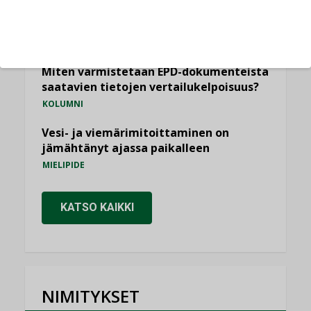
Yli miljoona kotia on vailla toimivaa
ilmanvaihtoa
KOLUMNI
Miten varmistetaan EPD-dokumenteista
saatavien tietojen vertailukelpoisuus?
KOLUMNI
Vesi- ja viemärimitoittaminen on
jämähtänyt ajassa paikalleen
MIELIPIDE
KATSO KAIKKI
NIMITYKSET