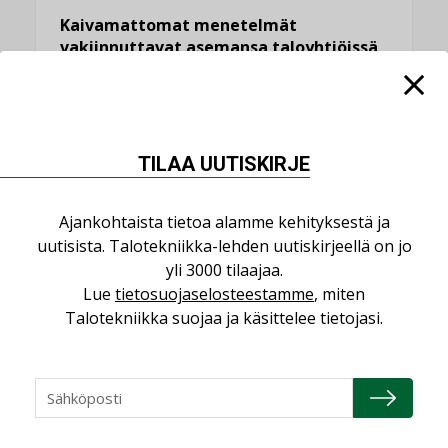
Kaivamattomat menetelmät
vakiinnuttavat asemansa taloyhtiöissä
,
LEHDEN ARTIKKELIT
TILAAJILLE
KATSO KAIKKI
TILAA UUTISKIRJE
Ajankohtaista tietoa alamme kehityksestä ja
uutisista. Talotekniikka-lehden uutiskirjeellä on jo
NÄKÖKULMIA
yli 3000 tilaajaa.
Lue
tietosuojaselosteestamme
, miten
Puheista tekoihin – uusin teknologia
Talotekniikka suojaa ja käsittelee tietojasi.
käyttöön kiinteistöissä
KOLUMNI
Sähköistäminen säästää euroja
KOLUMNI