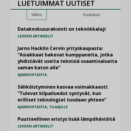
LUETUIMMAT UUTISET
Viikko
Kuukausi
Datakeskusurakointi on tekniikkalaji
LEHDEN ARTIKKELIT
Jarno Hacklin Cervin yrityskaupasta:
”Asiakkaat hakevat kumppaneita, jotka
yhdistävät useita teknisiä osaamisalueita
saman katon alle”
AJANKOHTAISTA
Sähköistyminen kasvaa voimakkaasti:
”Tulevat kilpailuedut syntyvät, kun
erilliset teknologiat tuodaan yhteen”
,
AJANKOHTAISTA
TILAAJILLE
Puutteellinen eristys lisää lämpöhäviöitä
LEHDEN ARTIKKELIT