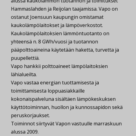
alussa kaukolämmön tuotannon ja toimitukset
Hammaslahden ja Reijolan taajamissa. Vapo on
ostanut Joensuun kaupungin omistamat
kaukolämpölaitokset ja lämpöverkostot.
Kaukolämpölaitoksien lämmöntuotanto on
yhteensä n. 8 GWh/vuosi ja tuotannon
pääpolttoaineina käytetään haketta, turvetta ja
puupellettiä.
Vapo hankkii polttoaineet lämpölaitoksien
lähialueilta.
Vapo vastaa energian tuottamisesta ja
toimittamisesta loppuasiakkaille
kokonaispalveluna sisältäen lämpökeskuksen
käyttötoiminnan, huollon ja kunnossapidon sekä
peruskorjaukset.
Toiminnot siirtyvät Vapon vastuulle marraskuun
alussa 2009.