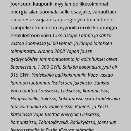
Joensuun kaupunki myy lämpöliiketoiminnat
energia-alan suomalaiselle osaajalle, vapauttaen
omia resurssejaan kaupungin ydintoimintoihin.
Lämpöliiketoiminnan myynnillä ei ole kaupungin
henkilöstöön vaikutuksia.
Vapo Lämpö ja sähkö
vastaa Suomessa yli 60 voima- ja lämpö laitoksen
toiminnasta. Vuonna 2008 Vapon ja sen
tytäryhtiöiden lämmöntuotanto ja -toimitukset olivat
Suomessa n. 1 300 GWh. Sähkön kokonaismyynti oli
315 GWh. Yhdeksällä paikkakunnalla Vapo vastaa
lämmön tuotannon lisäksi sen jakelusta. Sähköä
Vapo tuottaa Forssassa, Lieksassa, Ilomantsissa,
Haapavedellä, Salossa, Sotkamossa sekä kahdeksalla
tuulivoimalalla Kuivaniemessä. Pohjois- ja Keski-
Karjalassa Vapo tuottaa energiaa Lieksassa,
Ilomantsissa, Tohmajärvellä, Rääkkylässä, Joensuun
lentoasemalla ja Exelin Kivaran tehtaalla.