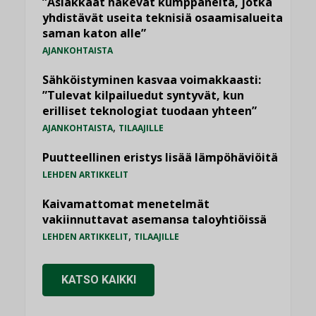
”Asiakkaat hakevat kumppaneita, jotka
yhdistävät useita teknisiä osaamisalueita
saman katon alle”
AJANKOHTAISTA
Sähköistyminen kasvaa voimakkaasti:
”Tulevat kilpailuedut syntyvät, kun
erilliset teknologiat tuodaan yhteen”
,
AJANKOHTAISTA
TILAAJILLE
Puutteellinen eristys lisää lämpöhäviöitä
LEHDEN ARTIKKELIT
Kaivamattomat menetelmät
vakiinnuttavat asemansa taloyhtiöissä
,
LEHDEN ARTIKKELIT
TILAAJILLE
KATSO KAIKKI