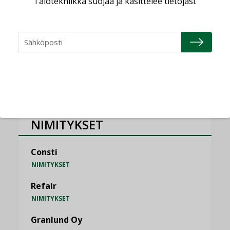
Talotekniikka suojaa ja käsittelee tietojasi.
Vesi- ja viemärimitoittaminen on
jämähtänyt ajassa paikalleen
MIELIPIDE
KATSO KAIKKI
NIMITYKSET
Consti
NIMITYKSET
Refair
NIMITYKSET
Granlund Oy