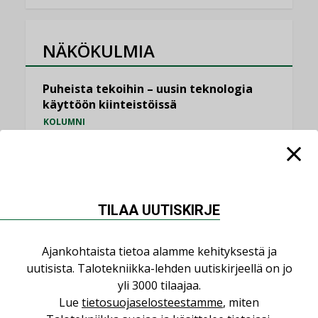
NÄKÖKULMIA
Puheista tekoihin – uusin teknologia
käyttöön kiinteistöissä
KOLUMNI
Sähköistäminen säästää euroja
KOLUMNI
Yli miljoona kotia on vailla toimivaa
TILAA UUTISKIRJE
ilmanvaihtoa
KOLUMNI
Ajankohtaista tietoa alamme kehityksestä ja
Miten varmistetaan EPD-dokumenteista
uutisista. Talotekniikka-lehden uutiskirjeellä on jo
saatavien tietojen vertailukelpoisuus?
yli 3000 tilaajaa.
KOLUMNI
Lue
tietosuojaselosteestamme
, miten