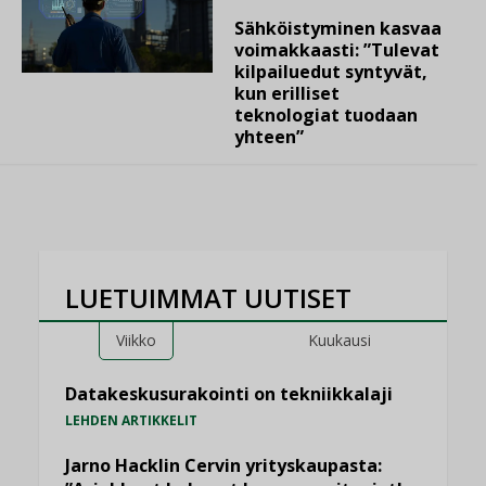
Sähköistyminen kasvaa
voimakkaasti: ”Tulevat
kilpailuedut syntyvät,
kun erilliset
teknologiat tuodaan
yhteen”
LUETUIMMAT UUTISET
Viikko
Kuukausi
Datakeskusurakointi on tekniikkalaji
LEHDEN ARTIKKELIT
Jarno Hacklin Cervin yrityskaupasta: