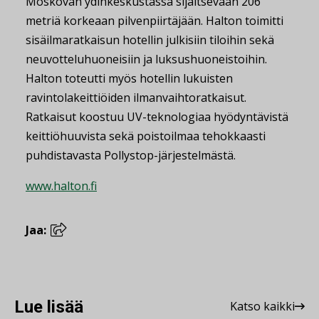
Moskovan ydinkeskustassa sijaitsevaan 206
metriä korkeaan pilvenpiirtäjään. Halton toimitti
sisäilmaratkaisun hotellin julkisiin tiloihin sekä
neuvotteluhuoneisiin ja luksushuoneistoihin.
Halton toteutti myös hotellin lukuisten
ravintolakeittiöiden ilmanvaihtoratkaisut.
Ratkaisut koostuu UV-teknologiaa hyödyntävistä
keittiöhuuvista sekä poistoilmaa tehokkaasti
puhdistavasta Pollystop-järjestelmästä.
www.halton.fi
Jaa:
Lue lisää
Katso kaikki