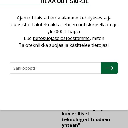
nopeasti kasvaneen
TILAA UUTISKIRJE
yrityksen
Ajankohtaista tietoa alamme kehityksestä ja
uutisista. Talotekniikka-lehden uutiskirjeellä on jo
LEHDEN ARTIKKELIT
yli 3000 tilaajaa.
06.08.2026
Lue
tietosuojaselosteestamme
, miten
Puutteellinen eristys
Talotekniikka suojaa ja käsittelee tietojasi.
lisää lämpöhäviöitä
AJANKOHTAISTA
05.08.2026
Sähköistyminen kasvaa
voimakkaasti: ”Tulevat
kilpailuedut syntyvät,
kun erilliset
teknologiat tuodaan
yhteen”