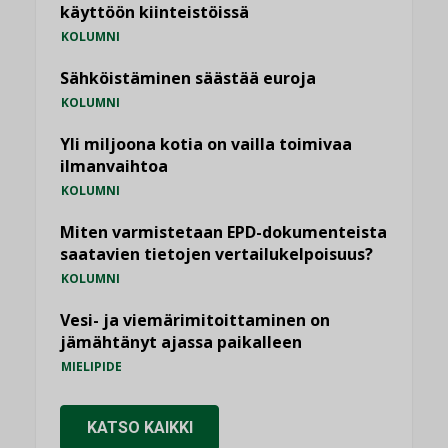
käyttöön kiinteistöissä
KOLUMNI
Sähköistäminen säästää euroja
KOLUMNI
Yli miljoona kotia on vailla toimivaa
ilmanvaihtoa
KOLUMNI
Miten varmistetaan EPD-dokumenteista
saatavien tietojen vertailukelpoisuus?
KOLUMNI
Vesi- ja viemärimitoittaminen on
jämähtänyt ajassa paikalleen
MIELIPIDE
KATSO KAIKKI