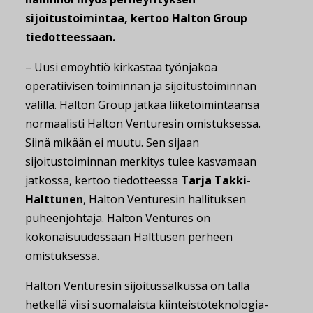
sijoitustoimintaa, kertoo Halton Group
tiedotteessaan.
– Uusi emoyhtiö kirkastaa työnjakoa
operatiivisen toiminnan ja sijoitustoiminnan
välillä. Halton Group jatkaa liiketoimintaansa
normaalisti Halton Venturesin omistuksessa.
Siinä mikään ei muutu. Sen sijaan
sijoitustoiminnan merkitys tulee kasvamaan
jatkossa, kertoo tiedotteessa
Tarja Takki-
Halttunen
, Halton Venturesin hallituksen
puheenjohtaja. Halton Ventures on
kokonaisuudessaan Halttusen perheen
omistuksessa.
Halton Venturesin sijoitussalkussa on tällä
hetkellä viisi suomalaista kiinteistöteknologia-