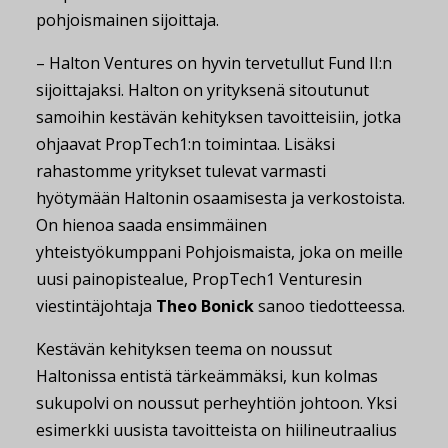
pohjoismainen sijoittaja.
– Halton Ventures on hyvin tervetullut Fund II:n
sijoittajaksi. Halton on yrityksenä sitoutunut
samoihin kestävän kehityksen tavoitteisiin, jotka
ohjaavat PropTech1:n toimintaa. Lisäksi
rahastomme yritykset tulevat varmasti
hyötymään Haltonin osaamisesta ja verkostoista.
On hienoa saada ensimmäinen
yhteistyökumppani Pohjoismaista, joka on meille
uusi painopistealue, PropTech1 Venturesin
viestintäjohtaja
Theo Bonick
sanoo tiedotteessa.
Kestävän kehityksen teema on noussut
Haltonissa entistä tärkeämmäksi, kun kolmas
sukupolvi on noussut perheyhtiön johtoon. Yksi
esimerkki uusista tavoitteista on hiilineutraalius