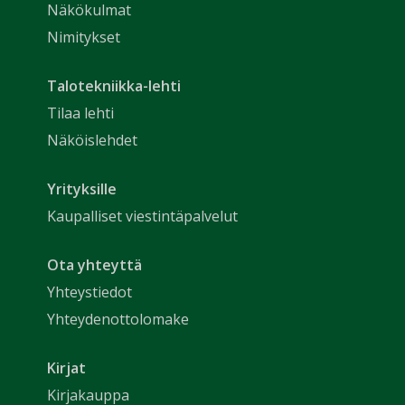
Näkökulmat
Nimitykset
Talotekniikka-lehti
Tilaa lehti
Näköislehdet
Yrityksille
Kaupalliset viestintäpalvelut
Ota yhteyttä
Yhteystiedot
Yhteydenottolomake
Kirjat
Kirjakauppa