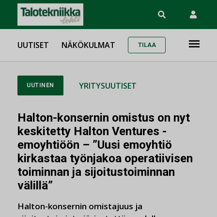
UUTISET
NÄKÖKULMAT
TILAA
YRITYSUUTISET
UUTINEN
Halton-konsernin omistus on nyt
keskitetty Halton Ventures -
emoyhtiöön – ”Uusi emoyhtiö
kirkastaa työnjakoa operatiivisen
toiminnan ja sijoitustoiminnan
välillä”
Halton-konsernin omistajuus ja