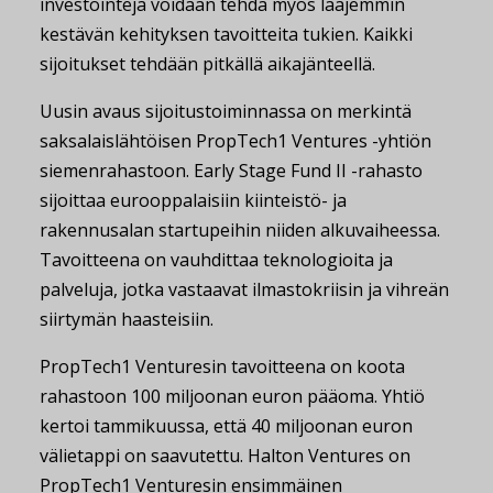
investointeja voidaan tehdä myös laajemmin
kestävän kehityksen tavoitteita tukien. Kaikki
sijoitukset tehdään pitkällä aikajänteellä.
Uusin avaus sijoitustoiminnassa on merkintä
saksalaislähtöisen PropTech1 Ventures -yhtiön
siemenrahastoon. Early Stage Fund II -rahasto
sijoittaa eurooppalaisiin kiinteistö- ja
rakennusalan startupeihin niiden alkuvaiheessa.
Tavoitteena on vauhdittaa teknologioita ja
palveluja, jotka vastaavat ilmastokriisin ja vihreän
siirtymän haasteisiin.
PropTech1 Venturesin tavoitteena on koota
rahastoon 100 miljoonan euron pääoma. Yhtiö
kertoi tammikuussa, että 40 miljoonan euron
välietappi on saavutettu. Halton Ventures on
PropTech1 Venturesin ensimmäinen