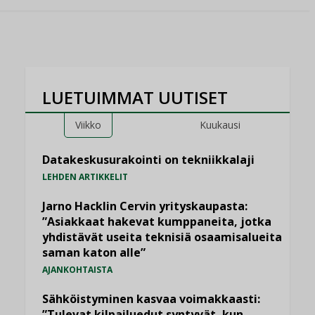
LUETUIMMAT UUTISET
Viikko
Kuukausi
Datakeskusurakointi on tekniikkalaji
LEHDEN ARTIKKELIT
Jarno Hacklin Cervin yrityskaupasta:
”Asiakkaat hakevat kumppaneita, jotka
yhdistävät useita teknisiä osaamisalueita
saman katon alle”
AJANKOHTAISTA
Sähköistyminen kasvaa voimakkaasti:
”Tulevat kilpailuedut syntyvät, kun