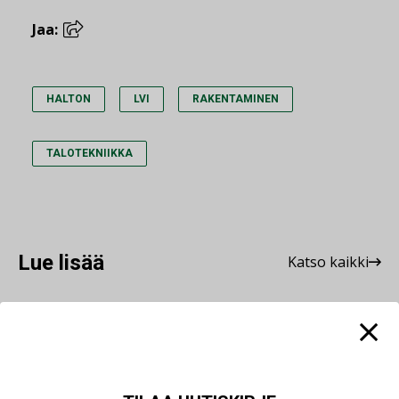
Jaa:
HALTON
LVI
RAKENTAMINEN
TALOTEKNIIKKA
Lue lisää
Katso kaikki
AJANKOHTAISTA
07.08.2026
LVI-Pitkälä Group osti