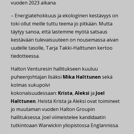
vuoden 2023 aikana.
– Energiatehokkuus ja ekologinen kestävyys on
toki ollut meille tuttu teema jo pitkään. Mutta
täytyy sanoa, että lastemme myötä satsaus
kestävään tulevaisuuteen on nousemassa aivan
uudelle tasolle, Tarja Takki-Halttunen kertoo
tiedotteessa.
Halton Venturesin hallitukseen kuuluu
puheenjohtajan lisäksi
Mika Halttunen
sekä
kolmas sukupolvi
kokonaisuudessaan:
Krista
,
Aleksi
ja
Joel
Halttunen
. Heistä Krista ja Aleksi ovat toimineet
jo muutaman vuoden Halton Groupin
hallituksessa. Joel viimeistelee kandidaatin
tutkintoaan Warwickin yliopistossa Englannissa.