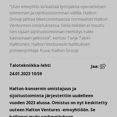
”Uusi emoyhtiö kirkastaa työnjakoa operatiivisen
toiminnan ja sijoitustoiminnan välillä. Halton
Group jatkaa liiketoimintaansa normaalisti Halton
Venturesin omistuksessa. Siinä mikään ei muutu.
Sen sijaan sijoitustoiminnan merkitys tulee
kasvamaan jatkossa”, kertoo Tarja Takki-
Halttunen, Halton Venturesin hallituksen
puheenjohtaja. Kuva: Halton Group.
Talotekniikka-lehti
Jaa:
24.01.2023 10:59
Halton-konsernin omistajuus ja
sijoitustoiminta järjestettiin uudelleen
vuoden 2023 alussa. Omistus on nyt keskitetty
uuteen Halton Ventures -emoyhtiöön. Se
hallinnoi myös perheyrityksen