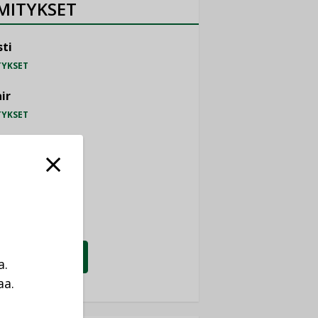
MITYKSET
ti
TYKSET
ir
TYKSET
nlund Oy
TYKSET
eider Electric
TYKSET
KATSO KAIKKI
a.
aa.
a