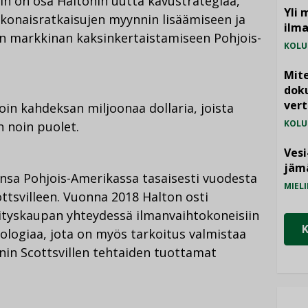
in on osa Haltonin uutta kavustrategiaa,
Yli 
okonaisratkaisujen myynnin lisäämiseen ja
ilm
en markkinan kaksinkertaistamiseen Pohjois-
KOLU
Mite
doku
vert
oin kahdeksan miljoonaa dollaria, joista
KOLU
 noin puolet.
Vesi
jämä
nsa Pohjois-Amerikassa tasaisesti vuodesta
MIELI
ottsvilleen. Vuonna 2018 Halton osti
ityskaupan yhteydessä ilmanvaihtokoneisiin
nologiaa, jota on myös tarkoitus valmistaa
onin Scottsvillen tehtaiden tuottamat