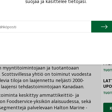
suojaa ja käsittelee tietojasi.
ardeja”, Meredith sanoo.
TU
.5.2019 ja sen on tarkoitus olla täydessä
HAL
n mennessä.
TUOT
ILM
SYS
TUOT
PAL
an myyntitoimintojaan ja tuotantoaan
TUOT
 Scottsvillessa yhtiö on toiminut vuodesta
via tiloja on laajennettu neljästi 2000-
LAT
 laajensi tehdastoimintojaan Kanadaan.
UP
TUOT
oiminta keskittyy ammattikeittiö- ja
on Foodservice-yksikön alaisuudessa, sekä
ussegmenttejä palvelevaan Halton Marine -