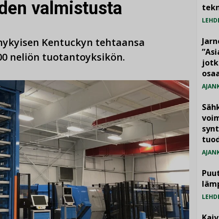
den valmistusta
tekn
LEHD
 nykyisen Kentuckyn tehtaansa
Jarn
”As
00 neliön tuotantoyksikön.
jotk
osaa
AJAN
Säh
voim
synt
tuo
AJAN
Puut
läm
LEHD
Kai