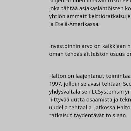
laajentaminen ilmavaihtokoneisi
joka tähtää asiakaslähtöisten k
yhtiön ammattikeittiöratkaisuj
ja Etelä-Amerikassa.
Investoinnin arvo on kaikkiaan n
oman tehdaslaitteiston osuus on
Halton on laajentanut toimintaa
1997, jolloin se avasi tehtaan Sc
yhdysvaltalaisen LCSystemsin yr
liittyvää uutta osaamista ja tek
uudella tehtaalla. Jatkossa Halt
ratkaisut täydentävät toisiaan.