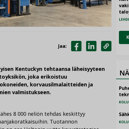
vak
talo
LEHD
Jaa:
JAA
JAA
KOPIOI
FACEBOOKISSA
LINKEDINISSÄ
LINKKI
kyisen Kentuckyn tehtaansa läheisyyteen
NÄ
toyksikön, joka erikoistuu
okoneiden, korvausilmalaitteiden ja
Puhe
mien valmistukseen.
tekn
KOLU
hes 8 000 neliön tehdas keskittyy
Sähk
manjakoratkaisuihin. Tuotannon
KOLU