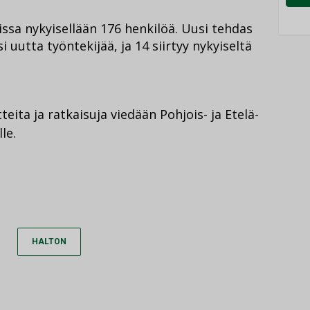
issa nykyisellään 176 henkilöä. Uusi tehdas
si uutta työntekijää, ja 14 siirtyy nykyiseltä
teita ja ratkaisuja viedään Pohjois- ja Etelä-
le.
HALTON