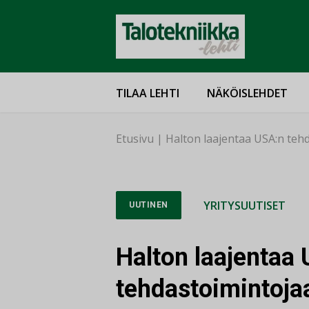
TILAA LEHTI
NÄKÖISLEHDET
Etusivu
|
Halton laajentaa USA:n teh
YRITYSUUTISET
UUTINEN
Halton laajentaa
tehdastoimintoja