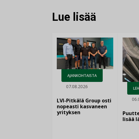
Lue lisää
AJANKOHTAISTA
07.08.2026
LEH
06.
LVI-Pitkälä Group osti
nopeasti kasvaneen
yrityksen
Puutte
lisää 