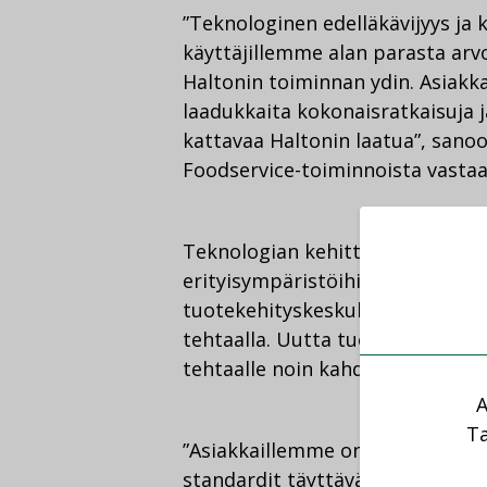
”Teknologinen edelläkävijyys ja 
käyttäjillemme alan parasta arv
Haltonin toiminnan ydin. Asia
laadukkaita kokonaisratkaisuja 
kattavaa Haltonin laatua”, sanoo
Foodservice-toiminnoista vastaa
Teknologian kehittämisessä ja ja
erityisympäristöihin Halton on p
tuotekehityskeskuksiinsa, joista y
tehtaalla. Uutta tuotekehityske
tehtaalle noin kahden vuoden ku
A
Ta
”Asiakkaillemme on tärkeää, että
standardit täyttävää teknologi