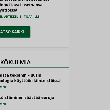
iinnuttavat asemansa
yhtiöissä
,
EN ARTIKKELIT
TILAAJILLE
KATSO KAIKKI
KÖKULMIA
ista tekoihin – uusin
ologia käyttöön kiinteistöissä
MNI
öistäminen säästää euroja
MNI