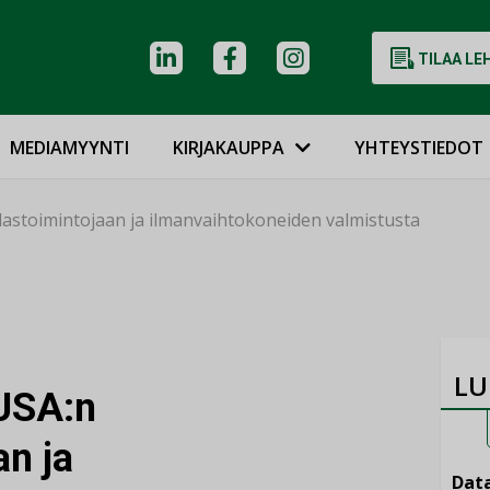
TILAA LE
MEDIAMYYNTI
KIRJAKAUPPA
YHTEYSTIEDOT
dastoimintojaan ja ilmanvaihtokoneiden valmistusta
LU
 USA:n
an ja
Data