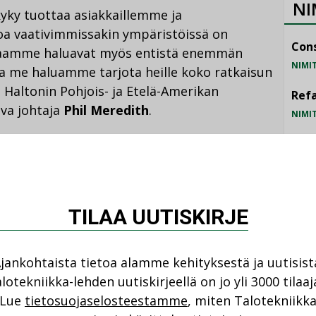
NI
kyky tuottaa asiakkaillemme ja
oa vaativimmissakin ympäristöissä on
Cons
kkaamme haluavat myös entistä enemmän
NIMI
ja me haluamme tarjota heille koko ratkaisun
 Haltonin Pohjois- ja Etelä-Amerikan
Refa
va johtaja
Phil Meredith
.
NIMI
Gra
lostamisessa asiakkaittensa vaativiin
NIMI
erinteisesti luottanut kansainvälisiin
Schn
ksi sijaitsee Scottsvillen nykyisellä
TILAA UUTISKIRJE
NIMI
skusta suunnitellaan avattavaksi uudelle
luessa.
jankohtaista tietoa alamme kehityksestä ja uutisist
lotekniikka-lehden uutiskirjeellä on jo yli 3000 tilaaj
 he saavat meiltä alan parasta ja alueen
Lue
tietosuojaselosteestamme
, miten Talotekniikk
aa. Amerikan markkinoilla tuotteemme