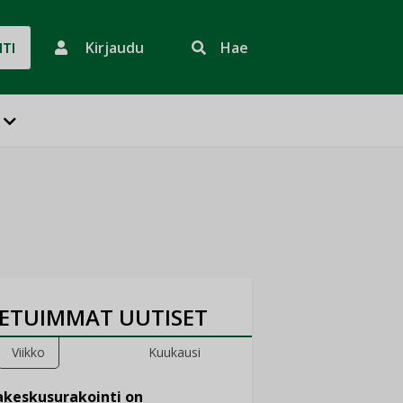
Kirjaudu
Hae
HTI
ETUIMMAT UUTISET
Viikko
Kuukausi
keskusurakointi on