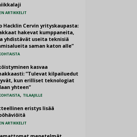
iikkalaji
EN ARTIKKELIT
o Hacklin Cervin yrityskaupasta:
iakkaat hakevat kumppaneita,
a yhdistävät useita teknisiä
misalueita saman katon alle”
KOHTAISTA
köistyminen kasvaa
akkaasti: ”Tulevat kilpailuedut
yvät, kun erilliset teknologiat
daan yhteen”
,
KOHTAISTA
TILAAJILLE
teellinen eristys lisää
pöhäviöitä
EN ARTIKKELIT
vamattomat menetelmät