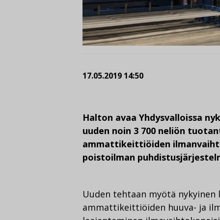
17.05.2019 14:50
Halton avaa Yhdysvalloissa ny
uuden noin 3 700 neliön tuotan
ammattikeittiöiden ilmanvaiht
poistoilman puhdistusjärjestel
Uuden tehtaan myötä nykyinen lä
ammattikeittiöiden huuva- ja il