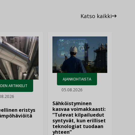
Katso kaikki
AJANKOHTAISTA
DEN ARTIKKELIT
05.08.2026
08.2026
Sähköistyminen
kasvaa voimakkaasti:
ellinen eristys
”Tulevat kilpailuedut
lämpöhäviöitä
syntyvät, kun erilliset
teknologiat tuodaan
yhteen”