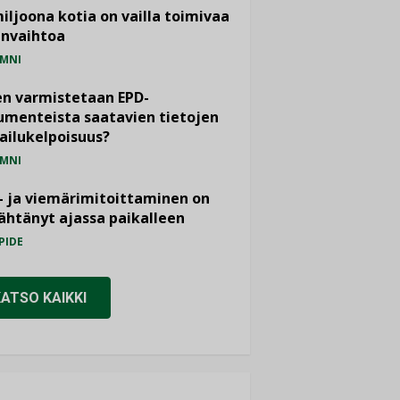
miljoona kotia on vailla toimivaa
anvaihtoa
MNI
n varmistetaan EPD-
menteista saatavien tietojen
ailukelpoisuus?
MNI
- ja viemärimitoittaminen on
htänyt ajassa paikalleen
PIDE
KATSO KAIKKI