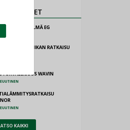
OTEUUTISET
LINTAJÄRJESTELMÄ EG
EUUTINEN
ASTOINTITEKNIIKAN RATKAISU
TEMAIR
EUUTINEN
OTURVALLISUUS WAVIN
EUUTINEN
TIALÄMMITYSRATKAISU
ONOR
EUUTINEN
KATSO KAIKKI