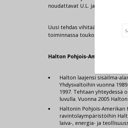
noudattavat U.L. ja E.T.L. -stand
Uusi tehdas vihitään käyttöön 16
toiminnassa toukokuun loppuu
Halton Pohjois-Amerikassa
Halton laajensi sisäilma-al
Yhdysvaltoihin vuonna 1989.
1997. Tehtaan yhteydessä ole
luvulla. Vuonna 2005 Halton
Haltonin Pohjois-Amerikan t
ravintolaympäristöihin Halt
laiva-, energia- ja teollisu