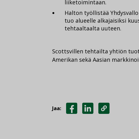
liiketoimintaan.
Halton työllistää Yhdysvallo
tuo alueelle alkajaisiksi kuu
tehtaaltaalta uuteen.
Scottsvillen tehtailta yhtiön tuot
Amerikan sekä Aasian markkinoil
Jaa:
JAA
JAA
KOPIOI
FACEBOOKISSA
LINKEDINISSÄ
LINKKI