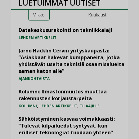
LUETUIMMAT UUTISET
Viikko
Kuukausi
Datakeskusurakointi on tekniikkalaji
LEHDEN ARTIKKELIT
Jarno Hacklin Cervin yrityskaupasta:
”Asiakkaat hakevat kumppaneita, jotka
yhdistävät useita teknisiä osaamisalueita
saman katon alle”
AJANKOHTAISTA
Kolumni: Ilmastonmuutos muuttaa
rakennusten korjaustarpeita
,
,
KOLUMNI
LEHDEN ARTIKKELIT
TILAAJILLE
Sähköistyminen kasvaa voimakkaasti:
”Tulevat kilpailuedut syntyvät, kun
erilliset teknologiat tuodaan yhteen”