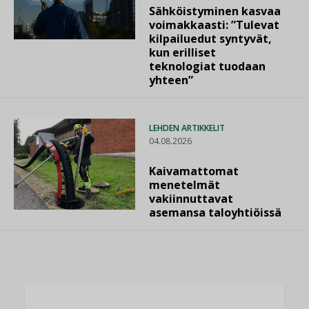
Sähköistyminen kasvaa
voimakkaasti: ”Tulevat
kilpailuedut syntyvät,
kun erilliset
teknologiat tuodaan
yhteen”
LEHDEN ARTIKKELIT
04.08.2026
Kaivamattomat
menetelmät
vakiinnuttavat
asemansa taloyhtiöissä