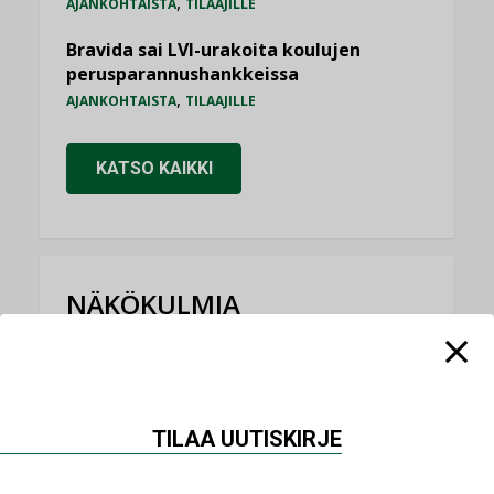
,
AJANKOHTAISTA
TILAAJILLE
Bravida sai LVI-urakoita koulujen
perusparannushankkeissa
,
AJANKOHTAISTA
TILAAJILLE
KATSO KAIKKI
NÄKÖKULMIA
Puheista tekoihin – uusin teknologia
käyttöön kiinteistöissä
KOLUMNI
TILAA UUTISKIRJE
Sähköistäminen säästää euroja
KOLUMNI