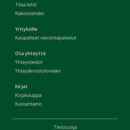
Tilaa lehti
Näköislehdet
Yrityksille
Kaupalliset viestintäpalvelut
Ota yhteyttä
Yhteystiedot
Yhteydenottolomake
Kirjat
Kirjakauppa
Kustantamo
Tietosuoja