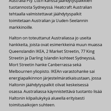
Australia Pty. Ltd:n kanssa jäähdytyspalkkien
tuotannosta Sydneyssä. Heatcraft Australian
tehtaalla valmistettavat jäähdytyspalkit
toimitetaan Australian ja Uuden-Seelannin
markkinoille.
Halton on toteuttanut Australiassa jo useita
hankkeita, joista ovat esimerkkeinä muun muassa
Queenslandin IKEA, 2 Market Streetin, 77 King
Streetin ja Darling Islandin kohteet Sydneyssä,
Mort Streetin hanke Canberrassa sekä
Melbournen yliopisto. IKEAn varastohanke sai
energiapalkinnon järjestelmäratkaisustaan, jossa
Haltonin jäähdytyspalkit olivat keskeisessä
osassa. Australiassa käynnistettävä tuotanto lisää
Haltonin kilpailukykyä alueella erityisesti
toimitusaikojen suhteen.