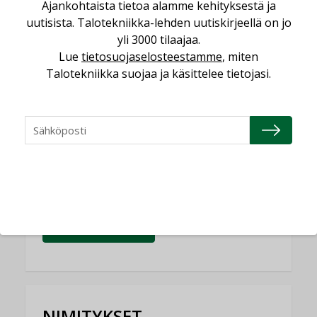
Ajankohtaista tietoa alamme kehityksestä ja
uutisista. Talotekniikka-lehden uutiskirjeellä on jo
Yli miljoona kotia on vailla toimivaa
yli 3000 tilaajaa.
ilmanvaihtoa
Lue
tietosuojaselosteestamme
, miten
KOLUMNI
Talotekniikka suojaa ja käsittelee tietojasi.
Miten varmistetaan EPD-dokumenteista
saatavien tietojen vertailukelpoisuus?
KOLUMNI
Vesi- ja viemärimitoittaminen on
jämähtänyt ajassa paikalleen
MIELIPIDE
KATSO KAIKKI
NIMITYKSET