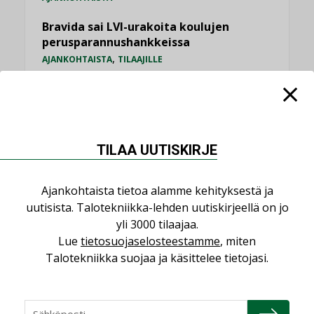
Bravida sai LVI-urakoita koulujen
perusparannushankkeissa
,
AJANKOHTAISTA
TILAAJILLE
Kaivamattomat menetelmät
vakiinnuttavat asemansa taloyhtiöissä
,
LEHDEN ARTIKKELIT
TILAAJILLE
TILAA UUTISKIRJE
KATSO KAIKKI
Ajankohtaista tietoa alamme kehityksestä ja
uutisista. Talotekniikka-lehden uutiskirjeellä on jo
yli 3000 tilaajaa.
Lue
tietosuojaselosteestamme
, miten
NÄKÖKULMIA
Talotekniikka suojaa ja käsittelee tietojasi.
Puheista tekoihin – uusin teknologia
käyttöön kiinteistöissä