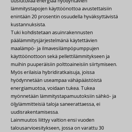
uusiutuvaa energiaa hyödyntävien
lämmitystapojen käyttöönottoa avustettaisiin
enintään 20 prosentin osuudella hyväksyttävistä
kustannuksista.
Tuki kohdistetaan asuinrakennusten
päälämmitysjärjestelmänä käytettävien
maalämpö- ja ilmavesilämpöpumppujen
käyttöönottoon sekä pellettilämmitykseen ja
muihin puuperäisiin polttoaineisiin siirtymiseen.
Myös erilaisia hybridiratkaisuja, joissa
hyödynnetään useampaa vähäpäästöistä
energiamuotoa, voidaan tukea. Tukea
myönnetään lämmitystapamuutoksiin sähkö- ja
öljylämmitteisiä taloja saneerattaessa, ei
uudisrakentamisessa.
Lainmuutos liittyy valtion ensi vuoden
talousarvioesitykseen, jossa on varattu 30