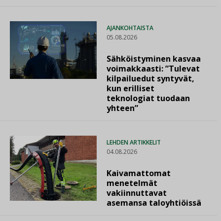
AJANKOHTAISTA
05.08.2026
Sähköistyminen kasvaa
voimakkaasti: ”Tulevat
kilpailuedut syntyvät,
kun erilliset
teknologiat tuodaan
yhteen”
LEHDEN ARTIKKELIT
04.08.2026
Kaivamattomat
menetelmät
vakiinnuttavat
asemansa taloyhtiöissä