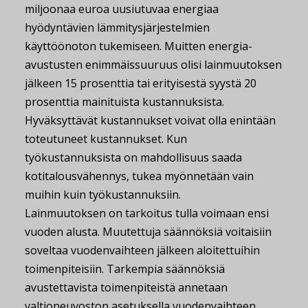
miljoonaa euroa uusiutuvaa energiaa
hyödyntävien lämmitysjärjestelmien
käyttöönoton tukemiseen. Muitten energia-
avustusten enimmäissuuruus olisi lainmuutoksen
jälkeen 15 prosenttia tai erityisestä syystä 20
prosenttia mainituista kustannuksista.
Hyväksyttävät kustannukset voivat olla enintään
toteutuneet kustannukset. Kun
työkustannuksista on mahdollisuus saada
kotitalousvähennys, tukea myönnetään vain
muihin kuin työkustannuksiin.
Lainmuutoksen on tarkoitus tulla voimaan ensi
vuoden alusta. Muutettuja säännöksiä voitaisiin
soveltaa vuodenvaihteen jälkeen aloitettuihin
toimenpiteisiin. Tarkempia säännöksiä
avustettavista toimenpiteistä annetaan
valtioneuvoston asetuksella vuodenvaihteen