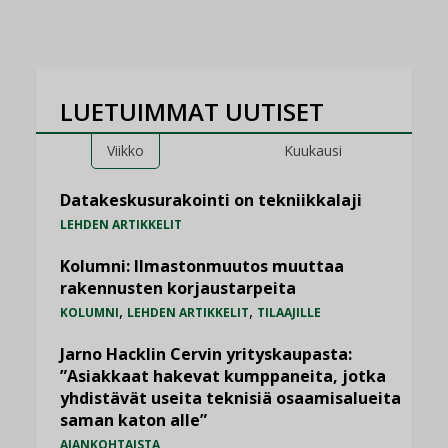
LUETUIMMAT UUTISET
Viikko
Kuukausi
Datakeskusurakointi on tekniikkalaji
LEHDEN ARTIKKELIT
Kolumni: Ilmastonmuutos muuttaa
rakennusten korjaustarpeita
,
,
KOLUMNI
LEHDEN ARTIKKELIT
TILAAJILLE
Jarno Hacklin Cervin yrityskaupasta:
”Asiakkaat hakevat kumppaneita, jotka
yhdistävät useita teknisiä osaamisalueita
saman katon alle”
AJANKOHTAISTA