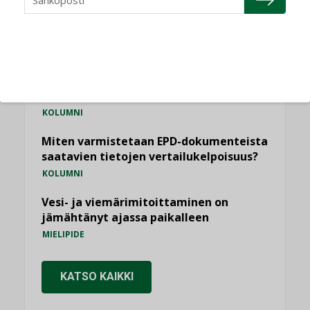
KOLUMNI
Sähköistäminen säästää euroja
KOLUMNI
Yli miljoona kotia on vailla toimivaa
ilmanvaihtoa
KOLUMNI
Miten varmistetaan EPD-dokumenteista
saatavien tietojen vertailukelpoisuus?
KOLUMNI
Vesi- ja viemärimitoittaminen on
jämähtänyt ajassa paikalleen
MIELIPIDE
KATSO KAIKKI