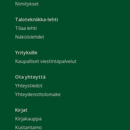
Nimitykset
Talotekniikka-lehti
Tilaa lehti
Näköislehdet
Yrityksille
Kaupalliset viestintäpalvelut
Ota yhteyttä
Yhteystiedot
Yhteydenottolomake
Kirjat
Kirjakauppa
Kustantamo