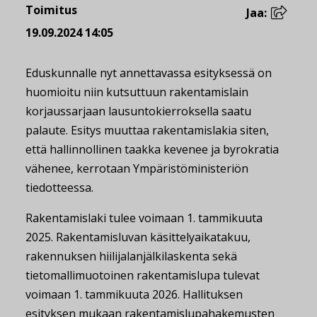
Toimitus
Jaa:
19.09.2024 14:05
Eduskunnalle nyt annettavassa esityksessä on
huomioitu niin kutsuttuun rakentamislain
korjaussarjaan lausuntokierroksella saatu
palaute. Esitys muuttaa rakentamislakia siten,
että hallinnollinen taakka kevenee ja byrokratia
vähenee, kerrotaan Ympäristöministeriön
tiedotteessa.
Rakentamislaki tulee voimaan 1. tammikuuta
2025. Rakentamisluvan käsittelyaikatakuu,
rakennuksen hiilijalanjälkilaskenta sekä
tietomallimuotoinen rakentamislupa tulevat
voimaan 1. tammikuuta 2026. Hallituksen
esityksen mukaan rakentamislupahakemusten