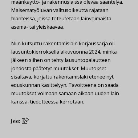
maankäyttö- ja rakennuslaissa olevaa sääntelyä.
Maisematyöluvan valitusoikeutta rajataan
tilanteissa, joissa toteutetaan lainvoimaista
asema- tai yleiskaavaa.
Niin kutsuttu rakentamislain korjaussarja oli
lausuntokierroksella alkuvuonna 2024, minkä
jälkeen siihen on tehty lausuntopalautteen
johdosta päätetyt muutokset. Muutokset
sisältävä, korjattu rakentamislaki etenee nyt
eduskunnan käsittelyyn. Tavoitteena on saada
muutokset voimaan samaan aikaan uuden lain
kanssa, tiedotteessa kerrotaan.
Jaa: