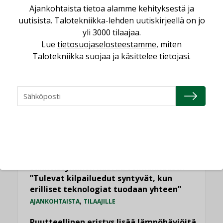
Ajankohtaista tietoa alamme kehityksestä ja
uutisista. Talotekniikka-lehden uutiskirjeellä on jo
LUETUIMMAT UUTISET
yli 3000 tilaajaa.
Lue
tietosuojaselosteestamme
, miten
Viikko
Kuukausi
Talotekniikka suojaa ja käsittelee tietojasi.
Datakeskusurakointi on tekniikkalaji
LEHDEN ARTIKKELIT
Jarno Hacklin Cervin yrityskaupasta:
”Asiakkaat hakevat kumppaneita, jotka
yhdistävät useita teknisiä osaamisalueita
saman katon alle”
AJANKOHTAISTA
Sähköistyminen kasvaa voimakkaasti:
”Tulevat kilpailuedut syntyvät, kun
erilliset teknologiat tuodaan yhteen”
,
AJANKOHTAISTA
TILAAJILLE
Puutteellinen eristys lisää lämpöhäviöitä