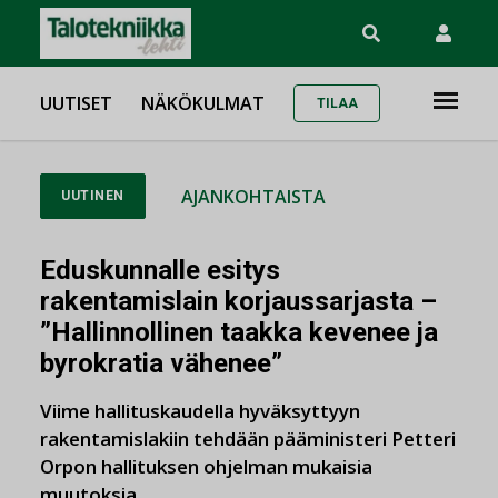
UUTISET
NÄKÖKULMAT
TILAA
AJANKOHTAISTA
UUTINEN
Eduskunnalle esitys
rakentamislain korjaussarjasta –
”Hallinnollinen taakka kevenee ja
byrokratia vähenee”
Viime hallituskaudella hyväksyttyyn
rakentamislakiin tehdään pääministeri Petteri
Orpon hallituksen ohjelman mukaisia
muutoksia.