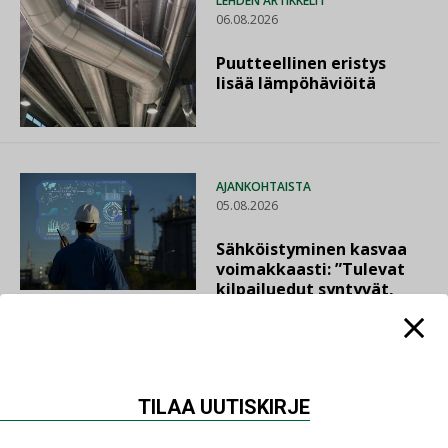
LEHDEN ARTIKKELIT
06.08.2026
Puutteellinen eristys
lisää lämpöhäviöitä
AJANKOHTAISTA
05.08.2026
Sähköistyminen kasvaa
voimakkaasti: ”Tulevat
kilpailuedut syntyvät,
kun erilliset
teknologiat tuodaan
yhteen”
TILAA UUTISKIRJE