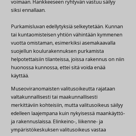
voimaan. Hankkeeseen ryhtyvän vastuu säilyy
siksi ennallaan.
Purkamisluvan edellytyksiä selkeytetään. Kunnan
tai kuntaomisteisen yhtiön vähintään kymmenen
vuotta omistaman, esimerkiksi asemakaavalla
suojellun koulurakennuksen purkamista
helpotettaisiin tilanteissa, joissa rakennus on niin
huonossa kunnossa, ettei sitä voida enää
käyttää.
Museoviranomaisten valitusoikeutta rajataan
valtakunnallisesti tai maakunnallisesti
merkittäviin kohteisiin, mutta valitusoikeus säilyy
edelleen laajempana kuin nykyisessä maankäyttö-
ja rakennuslaissa. Elinkeino-, liikenne- ja
ympäristökeskuksen valitusoikeus vastaa