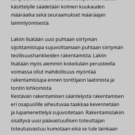
käsittelylle säädetään kolmen kuukauden
määräaika sekä seuraamukset määräajan
laiminlyömisestä.
Lakiin lisätään uusi puhtaan siirtymän
sijoittamislupa sujuvoittamaan puhtaan siirtymän
teollisuushankkeiden rakentamista. Lakiin
lisätään myös aiemmin kokeilulain perusteella
voimassa ollut mahdollisuus myöntää
rakentamislupa ennen tonttijaon laatimista ja
tontin lohkomista.
Kestävän rakentamisen sääntelystä rakentamisen
eri osapuolille aiheutuvaa taakkaa kevennetään
ja lupamenettelyä sujuvoitetaan. Rakentamislakiin
sisältyvä uusi päävastuullisen toteuttajan
toteutusvastuu kumotaan eikä se tule lainkaan