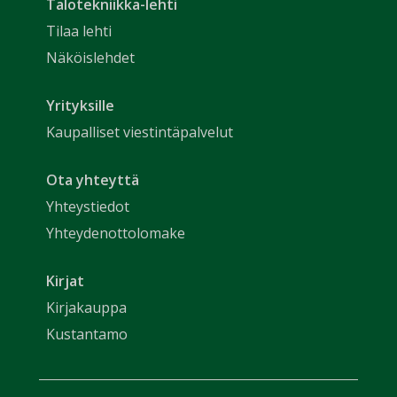
Talotekniikka-lehti
Tilaa lehti
Näköislehdet
Yrityksille
Kaupalliset viestintäpalvelut
Ota yhteyttä
Yhteystiedot
Yhteydenottolomake
Kirjat
Kirjakauppa
Kustantamo