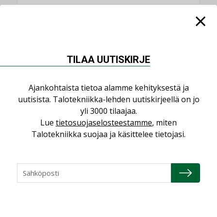
KATSO KAIKKI
TILAA UUTISKIRJE
NÄKÖKULMIA
Ajankohtaista tietoa alamme kehityksestä ja
uutisista. Talotekniikka-lehden uutiskirjeellä on jo
Puheista tekoihin – uusin teknologia
yli 3000 tilaajaa.
käyttöön kiinteistöissä
Lue
tietosuojaselosteestamme
, miten
Talotekniikka suojaa ja käsittelee tietojasi.
KOLUMNI
Sähköistäminen säästää euroja
KOLUMNI
Yli miljoona kotia on vailla toimivaa
ilmanvaihtoa
KOLUMNI