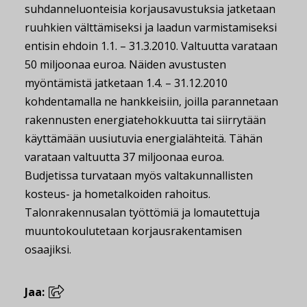
suhdanneluonteisia korjausavustuksia jatketaan
ruuhkien välttämiseksi ja laadun varmistamiseksi
entisin ehdoin 1.1. – 31.3.2010. Valtuutta varataan
50 miljoonaa euroa. Näiden avustusten
myöntämistä jatketaan 1.4. – 31.12.2010
kohdentamalla ne hankkeisiin, joilla parannetaan
rakennusten energiatehokkuutta tai siirrytään
käyttämään uusiutuvia energialähteitä. Tähän
varataan valtuutta 37 miljoonaa euroa.
Budjetissa turvataan myös valtakunnallisten
kosteus- ja hometalkoiden rahoitus.
Talonrakennusalan työttömiä ja lomautettuja
muuntokoulutetaan korjausrakentamisen
osaajiksi.
Jaa: