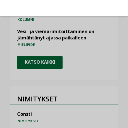
Miten varmistetaan EPD-dokumenteista
saatavien tietojen vertailukelpoisuus?
KOLUMNI
Vesi- ja viemärimitoittaminen on
jämähtänyt ajassa paikalleen
MIELIPIDE
KATSO KAIKKI
NIMITYKSET
Consti
NIMITYKSET