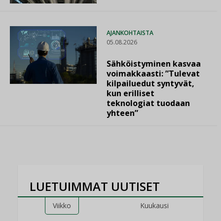
AJANKOHTAISTA
05.08.2026
Sähköistyminen kasvaa
voimakkaasti: ”Tulevat
kilpailuedut syntyvät,
kun erilliset
teknologiat tuodaan
yhteen”
LUETUIMMAT UUTISET
Viikko
Kuukausi