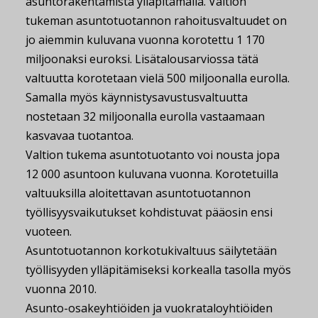
asuntorakentamista ylläpitämällä. Valtion
tukeman asuntotuotannon rahoitusvaltuudet on
jo aiemmin kuluvana vuonna korotettu 1 170
miljoonaksi euroksi. Lisätalousarviossa tätä
valtuutta korotetaan vielä 500 miljoonalla eurolla.
Samalla myös käynnistysavustusvaltuutta
nostetaan 32 miljoonalla eurolla vastaamaan
kasvavaa tuotantoa.
Valtion tukema asuntotuotanto voi nousta jopa
12 000 asuntoon kuluvana vuonna. Korotetuilla
valtuuksilla aloitettavan asuntotuotannon
työllisyysvaikutukset kohdistuvat pääosin ensi
vuoteen.
Asuntotuotannon korkotukivaltuus säilytetään
työllisyyden ylläpitämiseksi korkealla tasolla myös
vuonna 2010.
Asunto-osakeyhtiöiden ja vuokrataloyhtiöiden