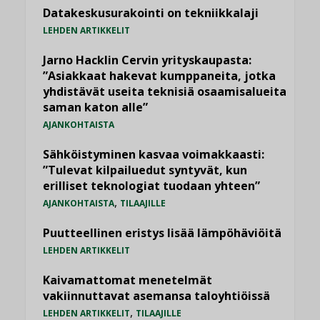
Datakeskusurakointi on tekniikkalaji
LEHDEN ARTIKKELIT
Jarno Hacklin Cervin yrityskaupasta:
”Asiakkaat hakevat kumppaneita, jotka
yhdistävät useita teknisiä osaamisalueita
saman katon alle”
AJANKOHTAISTA
Sähköistyminen kasvaa voimakkaasti:
”Tulevat kilpailuedut syntyvät, kun
erilliset teknologiat tuodaan yhteen”
,
AJANKOHTAISTA
TILAAJILLE
Puutteellinen eristys lisää lämpöhäviöitä
LEHDEN ARTIKKELIT
Kaivamattomat menetelmät
vakiinnuttavat asemansa taloyhtiöissä
,
LEHDEN ARTIKKELIT
TILAAJILLE