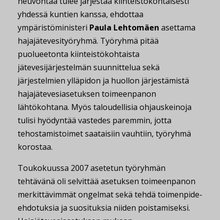
neuvontaa tulee järjestää kiinteistökohtaisesti
yhdessä kuntien kanssa, ehdottaa
ympäristöministeri
Paula Lehtomäen
asettama
hajajätevesityöryhmä. Työryhmä pitää
puolueetonta kiinteistökohtaista
jätevesijärjestelmän suunnittelua sekä
järjestelmien ylläpidon ja huollon järjestämistä
hajajätevesiasetuksen toimeenpanon
lähtökohtana. Myös taloudellisia ohjauskeinoja
tulisi hyödyntää vastedes paremmin, jotta
tehostamistoimet saataisiin vauhtiin, työryhmä
korostaa.
Toukokuussa 2007 asetetun työryhmän
tehtävänä oli selvittää asetuksen toimeenpanon
merkittävimmät ongelmat sekä tehdä toimenpide-
ehdotuksia ja suosituksia niiden poistamiseksi.