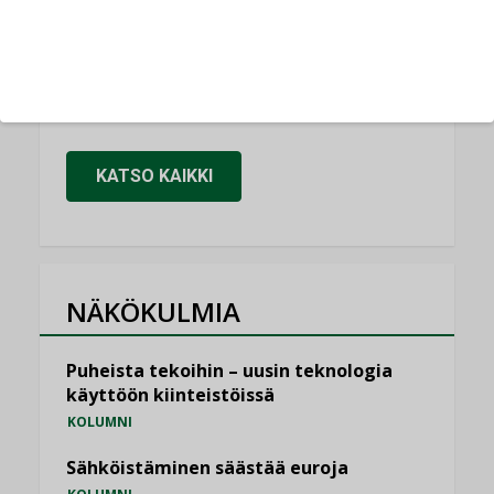
LEHDEN ARTIKKELIT
Kaivamattomat menetelmät
vakiinnuttavat asemansa taloyhtiöissä
,
LEHDEN ARTIKKELIT
TILAAJILLE
KATSO KAIKKI
NÄKÖKULMIA
Puheista tekoihin – uusin teknologia
käyttöön kiinteistöissä
KOLUMNI
Sähköistäminen säästää euroja