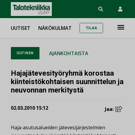
UUTISET
NÄKÖKULMAT
TILAA
AJANKOHTAISTA
UUTINEN
Hajajätevesityöryhmä korostaa
kiinteistökohtaisen suunnittelun ja
neuvonnan merkitystä
02.03.2010 15:12
Jaa:
Haja-asutusalueiden jätevesijärjestelmien