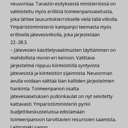
neuvontaa. Tarastin esityksestä ministeriössä on
valmisteltu myös erillistä toimeenpanoasetusta,
joka lähtee lausuntokierrokselle vielä tällä viikolla.
Ympäristöministeriö kampanjoi teemasta myös
erillisellä jätevesiviikolla, joka järjestetään
22.-28.3.
– Jätevesien käsittelyvaatimusten täyttäminen on
mahdollista monin eri keinoin. Valittava
järjestelmä riippuu kiinteistöllä syntyvistä
jätevesistä ja kiinteistön sijainnista. Neuvonnan
avulla voidaan välttää liian kalliiden järjestelmien
hankinta. Toimeenpanon osalta
jätevesiasetuksen pullonkaulat on nyt selvitetty
kattavasti. Ympäristöministeriö pyrkii
budjettikeskusteluissa edistämään
toimeenpanoon tarvittavien resurssien saamista,
Lehtomäki sanoo.