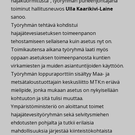
hajakuormitusta”, työryhmän puheenjohtajana
toiminut hallitusneuvos
Ulla Kaarikivi-Laine
sanoo.
Työryhmän tehtävä kohdistui
hajajätevesiasetuksen toimeenpanon
tehostamiseen sellaisena kuin asetus nyt on.
Toimikautensa aikana työryhmä laati myös
oppaan asetuksen toimeenpanosta kuntien
virkamiesten ja muiden asiantuntijoiden käyttöön.
Työryhmän loppuraporttiin sisältyy Maa- ja
metsätaloustuottajain keskusliitto MTK:n eriävä
mielipide, jonka mukaan asetus on nykyisellään
kohtuuton ja sitä tulisi muuttaa.
Ympäristöministeriö on aloittanut toimet
hajajätevesityöryhmän sekä selvitysmiehen
ehdotusten pohjalta ja tutkii erilaisia
mahdollisuuksia järjestää kiinteistökohtaista