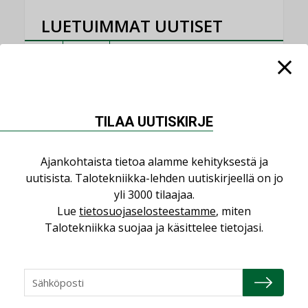
LUETUIMMAT UUTISET
Viikko
Kuukausi
Datakeskusurakointi on tekniikkalaji
LEHDEN ARTIKKELIT
TILAA UUTISKIRJE
Jarno Hacklin Cervin yrityskaupasta:
”Asiakkaat hakevat kumppaneita, jotka
Ajankohtaista tietoa alamme kehityksestä ja
yhdistävät useita teknisiä osaamisalueita
saman katon alle”
uutisista. Talotekniikka-lehden uutiskirjeellä on jo
yli 3000 tilaajaa.
AJANKOHTAISTA
Lue
tietosuojaselosteestamme
, miten
Sähköistyminen kasvaa voimakkaasti:
Talotekniikka suojaa ja käsittelee tietojasi.
”Tulevat kilpailuedut syntyvät, kun
erilliset teknologiat tuodaan yhteen”
,
AJANKOHTAISTA
TILAAJILLE
Puutteellinen eristys lisää lämpöhäviöitä