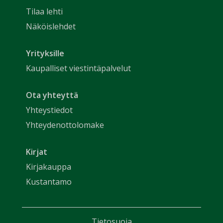
Tilaa lehti
Näköislehdet
Yrityksille
Kaupalliset viestintäpalvelut
Ota yhteyttä
Yhteystiedot
Yhteydenottolomake
Kirjat
Kirjakauppa
Kustantamo
Tietosuoja