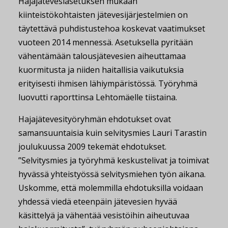
Hajajätevesiasetuksen mukaan
kiinteistökohtaisten jätevesijärjestelmien on
täytettävä puhdistustehoa koskevat vaatimukset
vuoteen 2014 mennessä. Asetuksella pyritään
vähentämään talousjätevesien aiheuttamaa
kuormitusta ja niiden haitallisia vaikutuksia
erityisesti ihmisen lähiympäristössä. Työryhmä
luovutti raporttinsa Lehtomäelle tiistaina.
Hajajätevesityöryhmän ehdotukset ovat
samansuuntaisia kuin selvitysmies Lauri Tarastin
joulukuussa 2009 tekemät ehdotukset.
”Selvitysmies ja työryhmä keskustelivat ja toimivat
hyvässä yhteistyössä selvitysmiehen työn aikana.
Uskomme, että molemmilla ehdotuksilla voidaan
yhdessä viedä eteenpäin jätevesien hyvää
käsittelyä ja vähentää vesistöihin aiheutuvaa