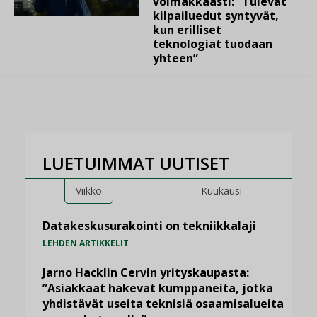
voimakkaasti: ”Tulevat
kilpailuedut syntyvät,
kun erilliset
teknologiat tuodaan
yhteen”
LUETUIMMAT UUTISET
Viikko
Kuukausi
Datakeskusurakointi on tekniikkalaji
LEHDEN ARTIKKELIT
Jarno Hacklin Cervin yrityskaupasta:
”Asiakkaat hakevat kumppaneita, jotka
yhdistävät useita teknisiä osaamisalueita