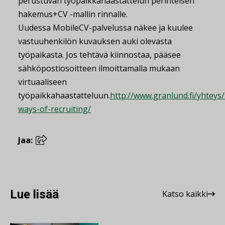
perustuvan työpaikkahaastattelun perinteisen
hakemus+CV -mallin rinnalle.
Uudessa MobileCV-palvelussa näkee ja kuulee
vastuuhenkilön kuvauksen auki olevasta
työpaikasta. Jos tehtävä kiinnostaa, pääsee
sähköpostiosoitteen ilmoittamalla mukaan
virtuaaliseen
työpaikkahaastatteluun.
http://www.granlund.fi/yhteys
ways-of-recruiting/
Jaa:
Lue lisää
Katso kaikki