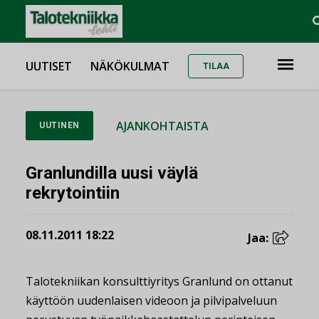
UUTISET
NÄKÖKULMAT
TILAA
AJANKOHTAISTA
UUTINEN
Granlundilla uusi väylä
rekrytointiin
08.11.2011 18:22
Jaa:
Talotekniikan konsulttiyritys Granlund on ottanut
käyttöön uudenlaisen videoon ja pilvipalveluun