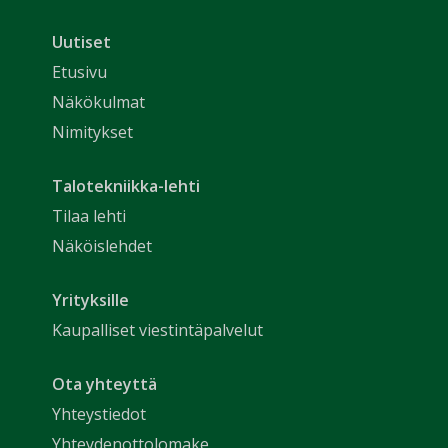
Uutiset
Etusivu
Näkökulmat
Nimitykset
Talotekniikka-lehti
Tilaa lehti
Näköislehdet
Yrityksille
Kaupalliset viestintäpalvelut
Ota yhteyttä
Yhteystiedot
Yhteydenottolomake