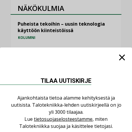
NÄKÖKULMIA
Puheista tekoihin – uusin teknologia
käyttöön kiinteistöissä
KOLUMNI
Sähköistäminen säästää euroja
KOLUMNI
Yli miljoona kotia on vailla toimivaa
ilmanvaihtoa
TILAA UUTISKIRJE
KOLUMNI
Miten varmistetaan EPD-dokumenteista
Ajankohtaista tietoa alamme kehityksestä ja
saatavien tietojen vertailukelpoisuus?
uutisista. Talotekniikka-lehden uutiskirjeellä on jo
KOLUMNI
yli 3000 tilaajaa.
Lue
tietosuojaselosteestamme
, miten
Vesi- ja viemärimitoittaminen on
Talotekniikka suojaa ja käsittelee tietojasi.
jämähtänyt ajassa paikalleen