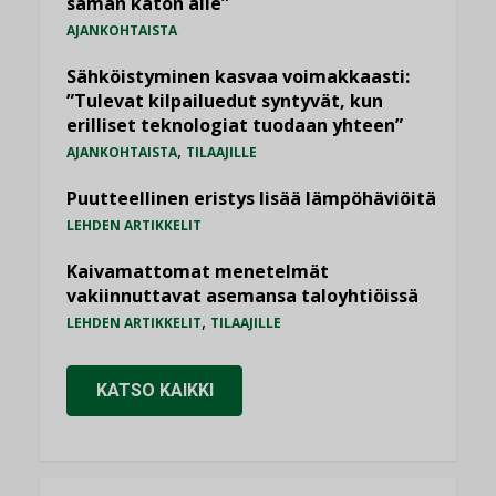
saman katon alle”
AJANKOHTAISTA
Sähköistyminen kasvaa voimakkaasti:
”Tulevat kilpailuedut syntyvät, kun
erilliset teknologiat tuodaan yhteen”
,
AJANKOHTAISTA
TILAAJILLE
Puutteellinen eristys lisää lämpöhäviöitä
LEHDEN ARTIKKELIT
Kaivamattomat menetelmät
vakiinnuttavat asemansa taloyhtiöissä
,
LEHDEN ARTIKKELIT
TILAAJILLE
KATSO KAIKKI