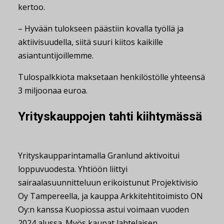
kertoo.
– Hyvään tulokseen päästiin kovalla työllä ja
aktiivisuudella, siitä suuri kiitos kaikille
asiantuntijoillemme.
Tulospalkkiota maksetaan henkilöstölle yhteensä
3 miljoonaa euroa.
Yrityskauppojen tahti kiihtymässä
Yrityskaupparintamalla Granlund aktivoitui
loppuvuodesta. Yhtiöön liittyi
sairaalasuunnitteluun erikoistunut Projektivisio
Oy Tampereella, ja kauppa Arkkitehtitoimisto ON
Oy:n kanssa Kuopiossa astui voimaan vuoden
2024 alussa. Myös kaupat lahtelaisen