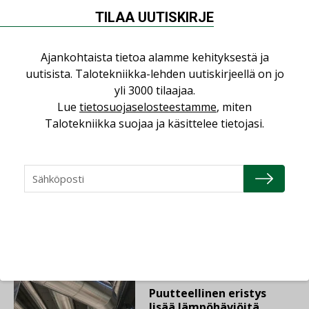
Energiayhteisöt
TILAA UUTISKIRJE
avaavat uuden tavan
hyödyntää
aurinkosähköä –
Ajankohtaista tietoa alamme kehityksestä ja
”Suomessa on valtava
uutisista. Talotekniikka-lehden uutiskirjeellä on jo
määrä kattopinta-alaa”
yli 3000 tilaajaa.
Lue
tietosuojaselosteestamme
, miten
Talotekniikka suojaa ja käsittelee tietojasi.
AJANKOHTAISTA
07.08.2026
LVI-Pitkälä Group osti
nopeasti kasvaneen
yrityksen
LEHDEN ARTIKKELIT
06.08.2026
Puutteellinen eristys
lisää lämpöhäviöitä