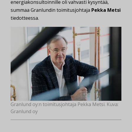
energiakonsultoinnille oli vahvasti kysyntää,
summaa Granlundin toimitusjohtaja
Pekka Metsi
tiedotteessa.
Granlund oy:n toimitusjohtaja Pekka Metsi. Kuva:
Granlund oy