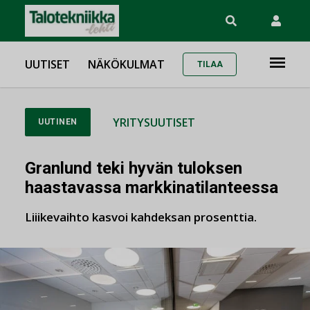
UUTISET
NÄKÖKULMAT
TILAA
YRITYSUUTISET
UUTINEN
Granlund teki hyvän tuloksen
haastavassa markkinatilanteessa
Liiikevaihto kasvoi kahdeksan prosenttia.