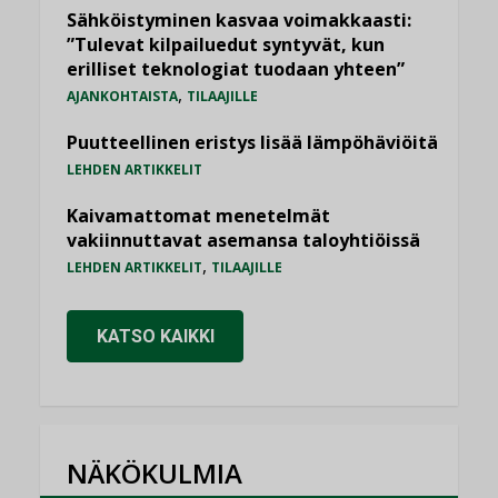
Sähköistyminen kasvaa voimakkaasti:
”Tulevat kilpailuedut syntyvät, kun
erilliset teknologiat tuodaan yhteen”
,
AJANKOHTAISTA
TILAAJILLE
Puutteellinen eristys lisää lämpöhäviöitä
LEHDEN ARTIKKELIT
Kaivamattomat menetelmät
vakiinnuttavat asemansa taloyhtiöissä
,
LEHDEN ARTIKKELIT
TILAAJILLE
KATSO KAIKKI
NÄKÖKULMIA