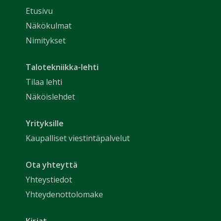
Etusivu
Näkökulmat
Nimitykset
Talotekniikka-lehti
Tilaa lehti
Näköislehdet
Yrityksille
Kaupalliset viestintäpalvelut
Ota yhteyttä
Yhteystiedot
Yhteydenottolomake
Kirjat