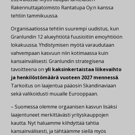
Rakennuttajatoimisto Rantatupa Oy:n kanssa
tehtiin tammikuussa.
Organisaatiossa tehtiin suurempi uudistus, kun
Granlundin 12 alueyhtiötä fuusioitiin emoyhtiöön
lokakuussa. Yhdistymisen myötä varaudutaan
vahvempaan kasvuun niin kotimaassa kuin
kansainvälisesti. Granlundin strategisena
tavoitteena on
yli kaksinkertaistaa liikevaihto
ja henkilöstömäärä vuoteen 2027 mennessä
.
Tarkoitus on laajentua pääosin Skandinaviaan
sekä valikoidusti muualle Eurooppaan.
– Suomessa olemme orgaanisen kasvun lisäksi
laajentuneet merkittävästi yrityskauppojen
kautta. Nyt haluamme kiihdyttää tahtia
kansainvälisesti, ja tähtäämme siellä myös