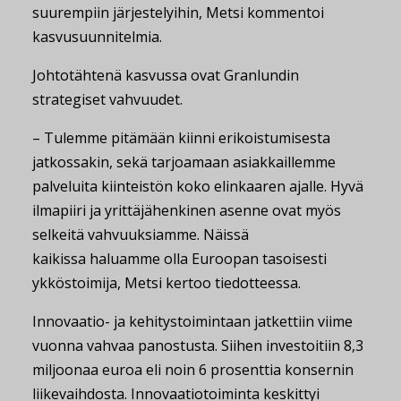
suurempiin järjestelyihin, Metsi kommentoi
kasvusuunnitelmia.
Johtotähtenä kasvussa ovat Granlundin
strategiset vahvuudet.
– Tulemme pitämään kiinni erikoistumisesta
jatkossakin, sekä tarjoamaan asiakkaillemme
palveluita kiinteistön koko elinkaaren ajalle. Hyvä
ilmapiiri ja yrittäjähenkinen asenne ovat myös
selkeitä vahvuuksiamme. Näissä
kaikissa haluamme olla Euroopan tasoisesti
ykköstoimija, Metsi kertoo tiedotteessa.
Innovaatio- ja kehitystoimintaan jatkettiin viime
vuonna vahvaa panostusta. Siihen investoitiin 8,3
miljoonaa euroa eli noin 6 prosenttia konsernin
liikevaihdosta. Innovaatiotoiminta keskittyi