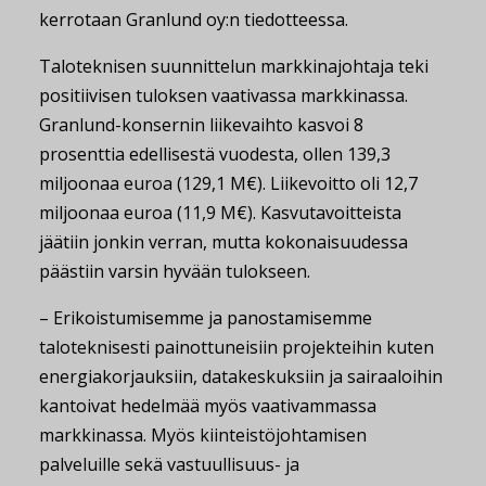
kerrotaan Granlund oy:n tiedotteessa.
Taloteknisen suunnittelun markkinajohtaja teki
positiivisen tuloksen vaativassa markkinassa.
Granlund-konsernin liikevaihto kasvoi 8
prosenttia edellisestä vuodesta, ollen 139,3
miljoonaa euroa (129,1 M€). Liikevoitto oli 12,7
miljoonaa euroa (11,9 M€). Kasvutavoitteista
jäätiin jonkin verran, mutta kokonaisuudessa
päästiin varsin hyvään tulokseen.
– Erikoistumisemme ja panostamisemme
taloteknisesti painottuneisiin projekteihin kuten
energiakorjauksiin, datakeskuksiin ja sairaaloihin
kantoivat hedelmää myös vaativammassa
markkinassa. Myös kiinteistöjohtamisen
palveluille sekä vastuullisuus- ja