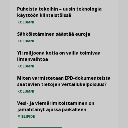
Puheista tekoihin – uusin teknologia
käyttöön kiinteistöissä
KOLUMNI
Sähköistäminen säästää euroja
KOLUMNI
Yli miljoona kotia on vailla toimivaa
ilmanvaihtoa
KOLUMNI
Miten varmistetaan EPD-dokumenteista
saatavien tietojen vertailukelpoisuus?
KOLUMNI
Vesi- ja viemärimitoittaminen on
jämähtänyt ajassa paikalleen
MIELIPIDE