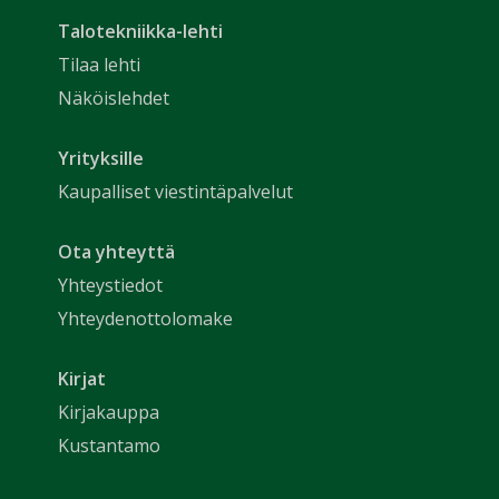
Talotekniikka-lehti
Tilaa lehti
Näköislehdet
Yrityksille
Kaupalliset viestintäpalvelut
Ota yhteyttä
Yhteystiedot
Yhteydenottolomake
Kirjat
Kirjakauppa
Kustantamo