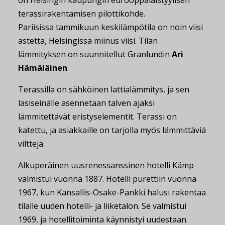
on Helsingin kaupungin eurooppalaistyylisen
terassirakentamisen pilottikohde.
Pariisissa tammikuun keskilämpötila on noin viisi
astetta, Helsingissä miinus viisi. Tilan
lämmityksen on suunnitellut Granlundin
Ari
Hämäläinen
.
Terassilla on sähköinen lattialämmitys, ja sen
lasiseinälle asennetaan talven ajaksi
lämmitettävät eristyselementit. Terassi on
katettu, ja asiakkaille on tarjolla myös lämmittäviä
vilttejä.
Alkuperäinen uusrenessanssinen hotelli Kämp
valmistui vuonna 1887. Hotelli purettiin vuonna
1967, kun Kansallis-Osake-Pankki halusi rakentaa
tilalle uuden hotelli- ja liiketalon. Se valmistui
1969, ja hotellitoiminta käynnistyi uudestaan