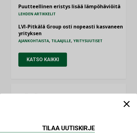
Puutteellinen eristys lisää lämpöhäviöitä
LEHDEN ARTIKKELIT
LVI-Pitkälä Group osti nopeasti kasvaneen
yrityksen
,
,
AJANKOHTAISTA
TILAAJILLE
YRITYSUUTISET
KATSO KAIKKI
NÄKÖKULMIA
Puheista tekoihin – uusin teknologia
käyttöön kiinteistöissä
TILAA UUTISKIRJE
KOLUMNI