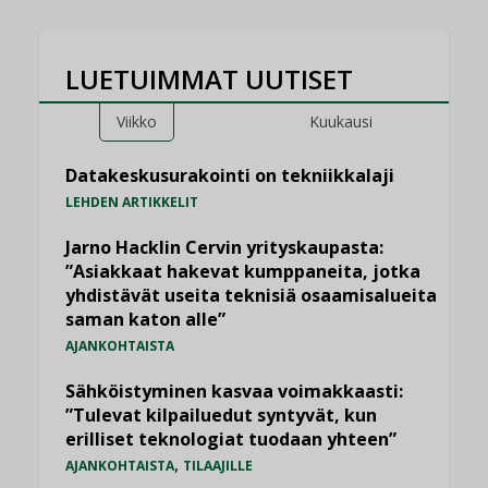
LUETUIMMAT UUTISET
Viikko
Kuukausi
Datakeskusurakointi on tekniikkalaji
LEHDEN ARTIKKELIT
Jarno Hacklin Cervin yrityskaupasta:
”Asiakkaat hakevat kumppaneita, jotka
yhdistävät useita teknisiä osaamisalueita
saman katon alle”
AJANKOHTAISTA
Sähköistyminen kasvaa voimakkaasti:
”Tulevat kilpailuedut syntyvät, kun
erilliset teknologiat tuodaan yhteen”
,
AJANKOHTAISTA
TILAAJILLE