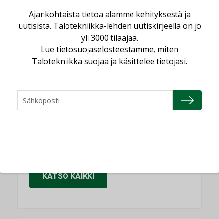
Sähköistäminen säästää euroja
Ajankohtaista tietoa alamme kehityksestä ja
KOLUMNI
uutisista. Talotekniikka-lehden uutiskirjeellä on jo
yli 3000 tilaajaa.
Yli miljoona kotia on vailla toimivaa
ilmanvaihtoa
Lue
tietosuojaselosteestamme
, miten
Talotekniikka suojaa ja käsittelee tietojasi.
KOLUMNI
Miten varmistetaan EPD-dokumenteista
saatavien tietojen vertailukelpoisuus?
KOLUMNI
Vesi- ja viemärimitoittaminen on
jämähtänyt ajassa paikalleen
MIELIPIDE
KATSO KAIKKI