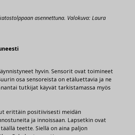
 katostolppaan asennettuna. Valokuva: Laura
uneesti
ynnistyneet hyvin. Sensorit ovat toimineet
 Suurin osa sensoreista on etäluettavia ja ne
anantai tutkijat käyvät tarkistamassa myös
t erittäin positiivisesti meidän
nnostuneita ja innoissaan. Lapsetkin ovat
täällä teette. Siellä on aina paljon