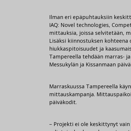
Ilman eri epäpuhtauksiin keskit
IAQ: Novel technologies, Compet
mittauksia, joissa selvitetään, 
Lisäksi kiinnostuksen kohteena o
hiukkaspitoisuudet ja kaasumais
Tampereella tehdään marras- ja
Messukylän ja Kissanmaan päivä
Marraskuussa Tampereella käyn
mittauskampanja. Mittauspaikoik
päiväkodit.
– Projekti ei ole keskittynyt vai