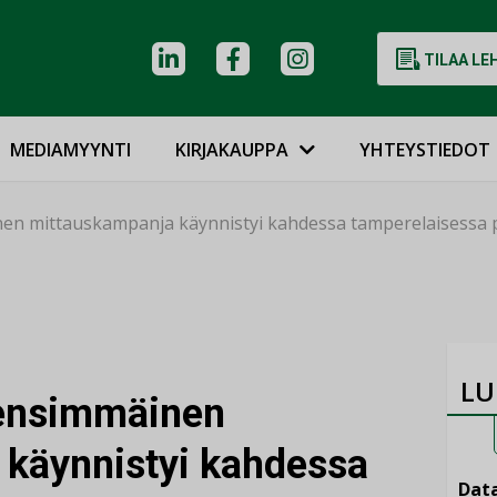
TILAA LE
MEDIAMYYNTI
KIRJAKAUPPA
YHTEYSTIEDOT
en mittauskampanja käynnistyi kahdessa tamperelaisessa 
LU
 ensimmäinen
käynnistyi kahdessa
Data