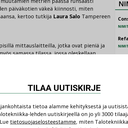
t muutamien metrien päässä runsaasti
NI
iden päiväkotien väkeä kiinnosti, miten
maansa, kertoo tutkija
Laura Salo
Tampereen
Cons
NIMI
Refa
illä mittauslaitteilla, jotka ovat pieniä ja
NIMI
ä myös samassa tilassa, jossa oleskellaan.
Gra
alaitteita on sijoitettu yhteen huoneeseen.
NIMI
stettä, josta toinen löytyy päiväkodin
tä.
Schn
TILAA UUTISKIRJE
NIMI
äkodeissa sattui olemaan sellainen tilanne,
usasetelman muodostettua molempiin, Salo
jankohtaista tietoa alamme kehityksestä ja uutisist
lotekniikka-lehden uutiskirjeellä on jo yli 3000 tilaaj
Lue
tietosuojaselosteestamme
, miten Talotekniikk