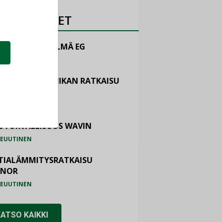
OTEUUTISET
LINTAJÄRJESTELMÄ EG
EUUTINEN
ASTOINTITEKNIIKAN RATKAISU
TEMAIR
EUUTINEN
OTURVALLISUUS WAVIN
EUUTINEN
TIALÄMMITYSRATKAISU
ONOR
EUUTINEN
KATSO KAIKKI