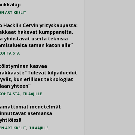
iikkalaji
EN ARTIKKELIT
o Hacklin Cervin yrityskaupasta:
iakkaat hakevat kumppaneita,
a yhdistävät useita teknisiä
misalueita saman katon alle”
KOHTAISTA
köistyminen kasvaa
akkaasti: ”Tulevat kilpailuedut
yvät, kun erilliset teknologiat
daan yhteen”
,
KOHTAISTA
TILAAJILLE
vamattomat menetelmät
iinnuttavat asemansa
yhtiöissä
,
EN ARTIKKELIT
TILAAJILLE