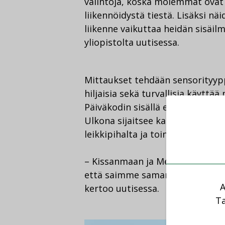
valintoja, koska molemmat ova
liikennöidystä tiestä. Lisäksi nä
liikenne vaikuttaa heidän sisäil
yliopistolta uutisessa.
Mittaukset tehdään sensorityyppis
hiljaisia sekä turvallisia käyttä
Päiväkodin sisällä erilaisia mitt
Ulkona sijaitsee kaksi mittauspi
leikkipihalta ja toinen läheltä tie
– Kissanmaan ja Messukylän päiv
että saimme samanlaisen mitta
A
kertoo uutisessa.
Ta