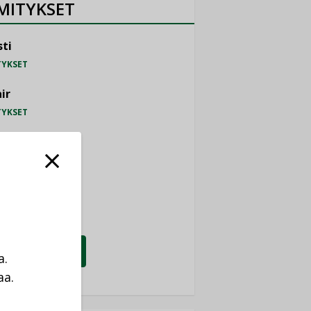
MITYKSET
ti
TYKSET
ir
TYKSET
nlund Oy
TYKSET
eider Electric
TYKSET
KATSO KAIKKI
a.
aa.
a