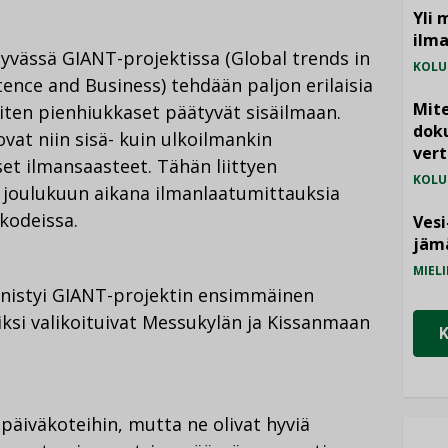
FACEBOOKISSA
LINKEDINISSÄ
LINKKI
Yli 
ilm
tyvässä GIANT-projektissa (Global trends in
KOLU
ence and Business) tehdään paljon erilaisia
Mite
miten pienhiukkaset päätyvät sisäilmaan.
doku
vat niin sisä- kuin ulkoilmankin
vert
et ilmansaasteet. Tähän liittyen
KOLU
 joulukuun aikana ilmanlaatumittauksia
kodeissa.
Vesi
jämä
MIELI
nistyi GIANT-projektin ensimmäinen
si valikoituivat Messukylän ja Kissanmaan
n päiväkoteihin, mutta ne olivat hyviä