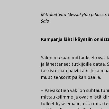
Mittalaitteita Messukylän pihassa,
Salo
Kampanja lähti käyntiin onnist
Salon mukaan mittaukset ovat kä
ja lähettäneet tutkijoille dataa.
tarkistetaan päivittäin. Joka ma
muut sensorit paikan päällä.
– Päiväkotien väki on suhtautunu
mittauksiimme ja ovat niistä kii
tulleet kyselemään, että mitä te 