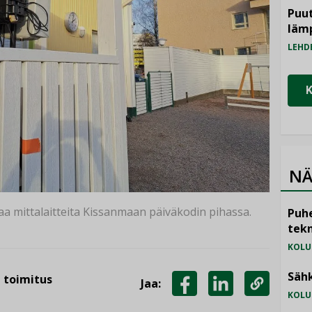
Puut
läm
LEHD
NÄ
taa mittalaitteita Kissanmaan päiväkodin pihassa.
Puhe
tekn
KOLU
Sähk
n toimitus
Jaa:
KOLU
JAA
JAA
KOPIOI