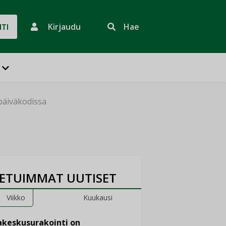
Kirjaudu
Hae
HTI
päiväkodissa
ETUIMMAT UUTISET
Viikko
Kuukausi
keskusurakointi on