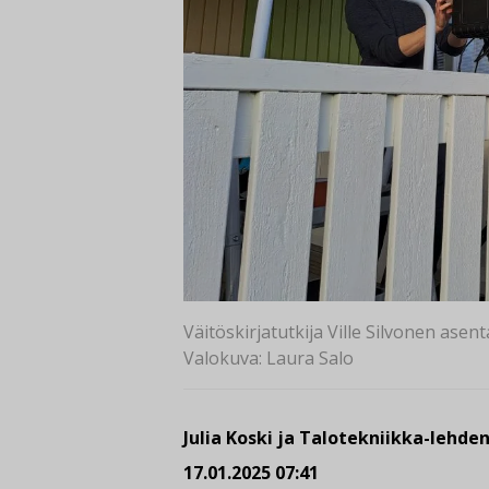
Väitöskirjatutkija Ville Silvonen asen
Valokuva: Laura Salo
Julia Koski ja Talotekniikka-lehde
17.01.2025 07:41