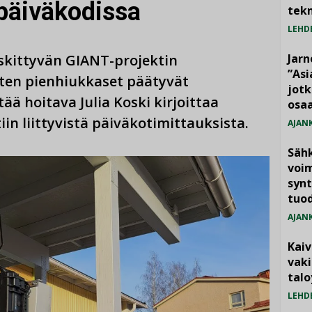
päiväkodissa
tekn
LEHD
skittyvän GIANT-projektin
Jarn
”As
iten pienhiukkaset päätyvät
jotk
tää hoitava Julia Koski kirjoittaa
osaa
iin liittyvistä päiväkotimittauksista.
AJAN
Säh
voim
synt
tuo
AJAN
Kai
vak
talo
LEHD