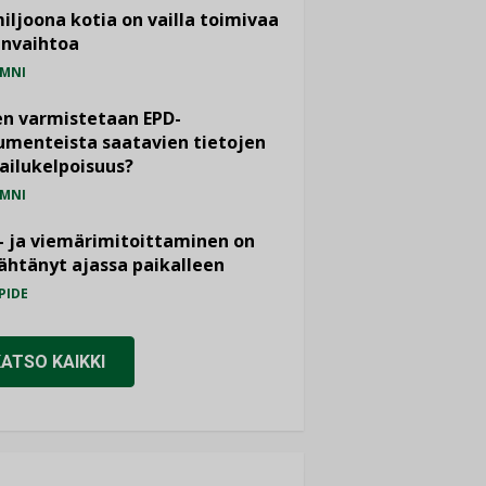
miljoona kotia on vailla toimivaa
anvaihtoa
MNI
n varmistetaan EPD-
menteista saatavien tietojen
ailukelpoisuus?
MNI
- ja viemärimitoittaminen on
htänyt ajassa paikalleen
PIDE
KATSO KAIKKI