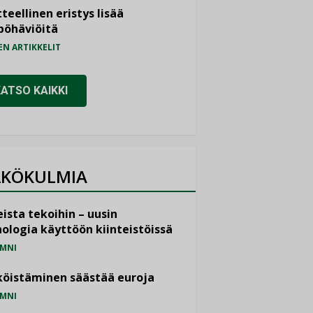
teellinen eristys lisää
pöhäviöitä
EN ARTIKKELIT
KATSO KAIKKI
KÖKULMIA
ista tekoihin – uusin
ologia käyttöön kiinteistöissä
MNI
öistäminen säästää euroja
MNI