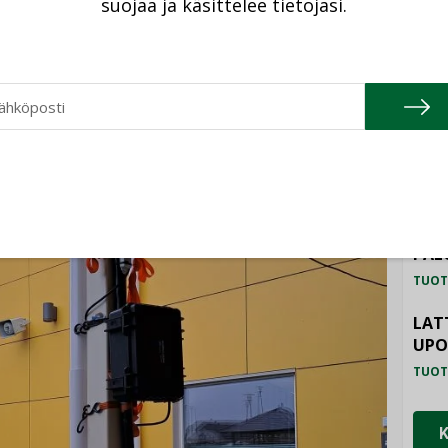
suojaa ja käsittelee tietojasi.
TU
HAL
TUOT
ILM
SYS
TUOT
PAL
TUOT
LAT
UP
TUOT